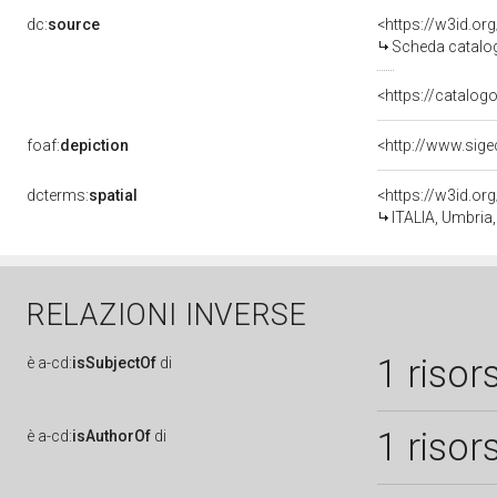
dc:
source
<https://w3id.o
Scheda catalo
<https://catalogo
foaf:
depiction
dcterms:
spatial
<https://w3id.
ITALIA, Umbria,
RELAZIONI INVERSE
1 risor
è
a-cd:
isSubjectOf
di
1 risor
è
a-cd:
isAuthorOf
di