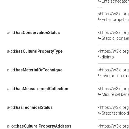
Ente schedatore
<https://w3id.o
Ente competente p
a-dd:
hasConservationStatus
<https://w3id.o
Stato di conse
a-dd:
hasCulturalPropertyType
<https://w3id.o
dipinto
a-dd:
hasMaterialOrTechnique
<https://w3id.or
tavola/ pittura
a-dd:
hasMeasurementCollection
<https://w3id.o
Misure del ben
a-dd:
hasTechnicalStatus
<https://w3id.or
Stato tecnico 
a-loc:
hasCulturalPropertyAddress
<https://w3id.