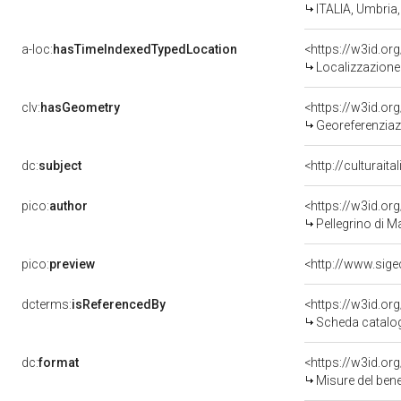
ITALIA, Umbria,
a-loc:
hasTimeIndexedTypedLocation
<https://w3id.o
Localizzazione 
clv:
hasGeometry
<https://w3id.o
Georeferenziaz
dc:
subject
<http://culturait
pico:
author
<https://w3id.o
Pellegrino di Ma
pico:
preview
dcterms:
isReferencedBy
<https://w3id.o
Scheda catalo
dc:
format
<https://w3id.o
Misure del ben