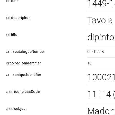
1449-
dc:
date
Tavola
dc:
description
dipinto
dc:
title
00219448
arco:
catalogueNumber
10
arco:
regionIdentifier
10002
arco:
uniqueIdentifier
11 F 4
a-cd:
iconclassCode
Madonn
a-cd:
subject