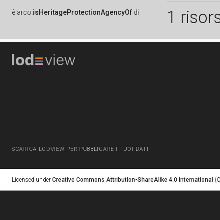
1 risor
è
arco:
isHeritageProtectionAgencyOf
di
SCARICA LODVIEW PER PUBBLICARE I TUOI DATI
Licensed under
Creative Commons Attribution-ShareAlike 4.0 International
(C