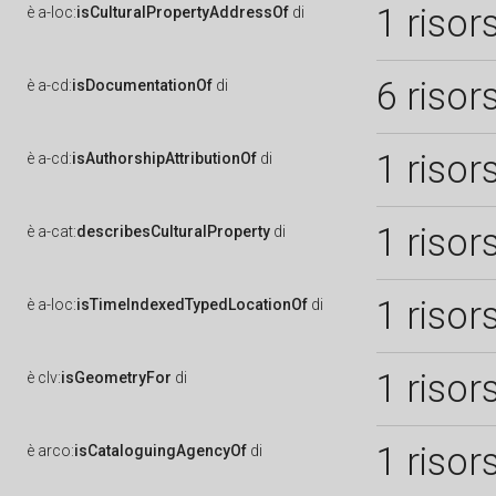
1 risor
è
a-loc:
isCulturalPropertyAddressOf
di
6 risor
è
a-cd:
isDocumentationOf
di
1 risor
è
a-cd:
isAuthorshipAttributionOf
di
1 risor
è
a-cat:
describesCulturalProperty
di
1 risor
è
a-loc:
isTimeIndexedTypedLocationOf
di
1 risor
è
clv:
isGeometryFor
di
1 risor
è
arco:
isCataloguingAgencyOf
di