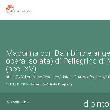
Madonna con Bambino e angeli
opera isolata) di Pellegrino di
(sec. XV)
https://w3id.org/arco/resource/HistoricOrArtisticProperty/
HistoricOrArtisticProperty
ENTITÀ DI TIPO:
dipint
rdfs:
comment