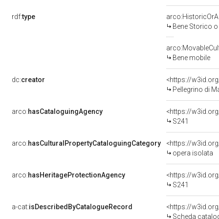
rdf:
type
arco:HistoricOrAr
Bene Storico o 
arco:MovableCult
Bene mobile
dc:
creator
<https://w3id.o
Pellegrino di Ma
arco:
hasCataloguingAgency
<https://w3id.o
S241
arco:
hasCulturalPropertyCataloguingCategory
<https://w3id.or
opera isolata
arco:
hasHeritageProtectionAgency
<https://w3id.o
S241
a-cat:
isDescribedByCatalogueRecord
<https://w3id.o
Scheda catalo