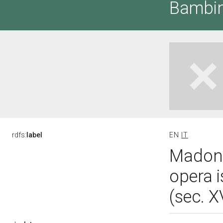
Bambin
rdfs:
label
EN
IT
Madonn
opera i
(sec. 