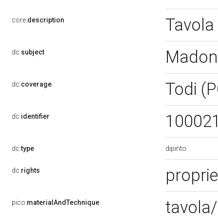
Tavola
core:
description
Madonn
dc:
subject
Todi (
dc:
coverage
10002
dc:
identifier
dipinto
dc:
type
proprie
dc:
rights
tavola/
pico:
materialAndTechnique