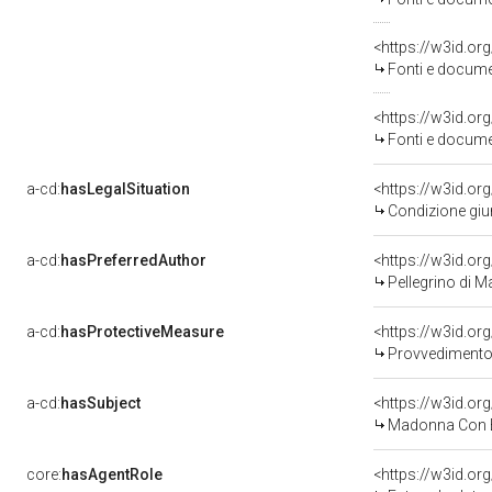
<https://w3id.
Fonti e docume
<https://w3id.
Fonti e docume
a-cd:
hasLegalSituation
<https://w3id.or
Condizione giur
a-cd:
hasPreferredAuthor
<https://w3id.o
Pellegrino di Ma
a-cd:
hasProtectiveMeasure
<https://w3id.o
Provvedimento d
a-cd:
hasSubject
<https://w3id.o
Madonna Con B
core:
hasAgentRole
<https://w3id.o