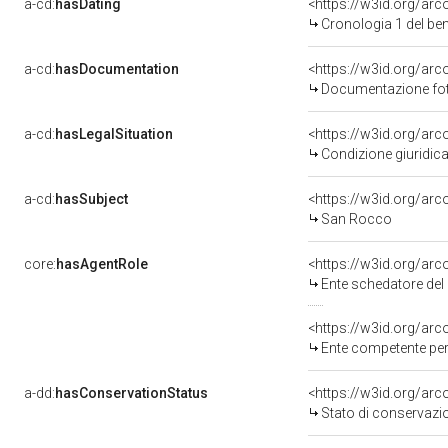
a-cd:
hasDating
<https://w3id.org/ar
Cronologia 1 del b
a-cd:
hasDocumentation
Documentazione foto
a-cd:
hasLegalSituation
Condizione giuridica
a-cd:
hasSubject
<https://w3id.org/a
San Rocco
core:
hasAgentRole
<https://w3id.org/ar
Ente schedatore del ben
<https://w3id.org/ar
Ente competente per tutela de
a-dd:
hasConservationStatus
<https://w3id.org/ar
Stato di conservazi