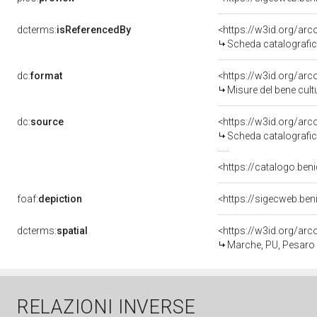
dcterms:
isReferencedBy
<https://w3id.org/a
Scheda catalografi
dc:
format
<https://w3id.org/ar
Misure del bene cul
dc:
source
<https://w3id.org/a
Scheda catalografi
<https://catalogo.beni
foaf:
depiction
<https://sigecweb.be
dcterms:
spatial
<https://w3id.org/a
Marche, PU, Pesaro
RELAZIONI INVERSE