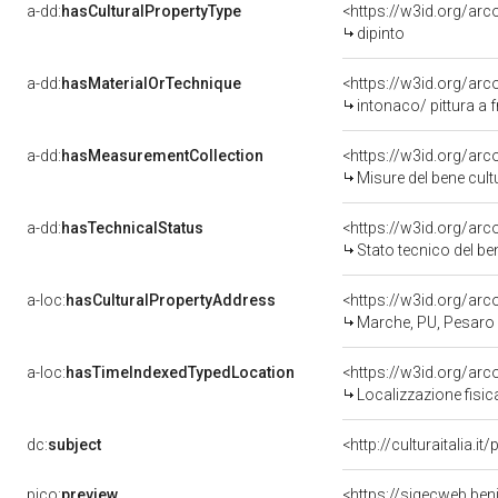
a-dd:
hasCulturalPropertyType
<https://w3id.org/a
dipinto
a-dd:
hasMaterialOrTechnique
<https://w3id.org/arc
intonaco/ pittura a 
a-dd:
hasMeasurementCollection
<https://w3id.org/ar
Misure del bene cul
a-dd:
hasTechnicalStatus
<https://w3id.org/ar
Stato tecnico del b
a-loc:
hasCulturalPropertyAddress
<https://w3id.org/a
Marche, PU, Pesaro
a-loc:
hasTimeIndexedTypedLocation
<https://w3id.org/ar
Localizzazione fisic
dc:
subject
<http://culturaitalia.
pico:
preview
<https://sigecweb.be