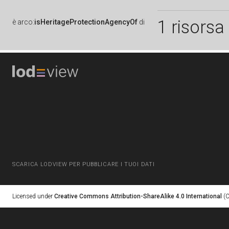
1 risorsa
è
arco:
isHeritageProtectionAgencyOf
di
SCARICA LODVIEW PER PUBBLICARE I TUOI DATI
Licensed under
Creative Commons Attribution-ShareAlike 4.0 International
(C