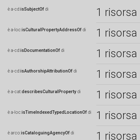
1 risorsa
è
a-cd:
isSubjectOf
di
1 risorsa
è
a-loc:
isCulturalPropertyAddressOf
di
1 risorsa
è
a-cd:
isDocumentationOf
di
1 risorsa
è
a-cd:
isAuthorshipAttributionOf
di
1 risorsa
è
a-cat:
describesCulturalProperty
di
1 risorsa
è
a-loc:
isTimeIndexedTypedLocationOf
di
1 risorsa
è
arco:
isCataloguingAgencyOf
di