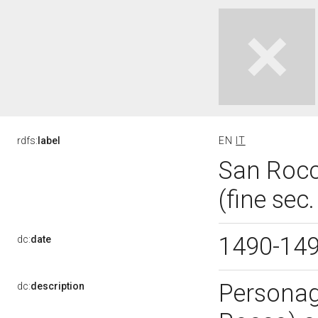
rdfs:
label
EN
IT
San Rocc
(fine sec
1490-14
dc:
date
Personagg
dc:
description