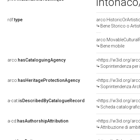
intonaco/
rdf:
type
arco:HistoricOrArtisti
Bene Storico o Artis
arco:MovableCultural
Bene mobile
arco:
hasCataloguingAgency
<https://w3id.org/a
Soprintendenza per i
arco:
hasHeritageProtectionAgency
<https://w3id.org/a
Soprintendenza Arche
a-cat:
isDescribedByCatalogueRecord
<https://w3id.org/a
Scheda catalografi
a-cd:
hasAuthorshipAttribution
<https://w3id.org/arc
Attribuzione di ambi