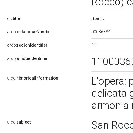
Rocco) c
dipinto
dc:
title
00036384
arco:
catalogueNumber
11
arco:
regionIdentifier
1100036
arco:
uniqueIdentifier
L'opera: 
a-cd:
historicalInformation
delicata 
armonia 
San Roc
a-cd:
subject