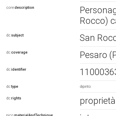
Personagg
core:
description
Rocco) c
San Roc
dc:
subject
Pesaro (
dc:
coverage
1100036
dc:
identifier
dipinto
dc:
type
proprietà
dc:
rights
pico:
materialAndTechnique