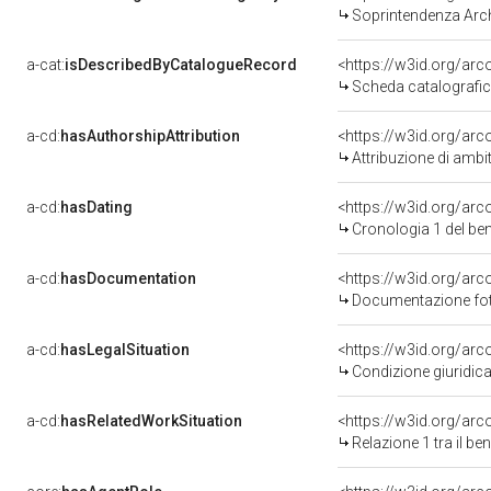
Soprintendenza Arche
a-cat:
isDescribedByCatalogueRecord
<https://w3id.org/a
Scheda catalografi
a-cd:
hasAuthorshipAttribution
<https://w3id.org/arc
Attribuzione di ambi
a-cd:
hasDating
<https://w3id.org/ar
Cronologia 1 del b
a-cd:
hasDocumentation
Documentazione foto
a-cd:
hasLegalSituation
Condizione giuridica
a-cd:
hasRelatedWorkSituation
<https://w3id.org/arc
Relazione 1 tra il b