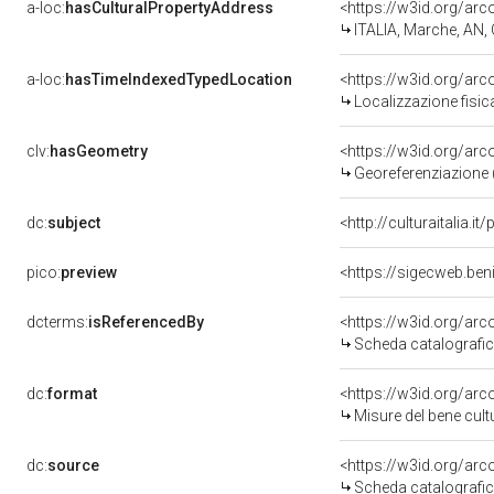
a-loc:
hasCulturalPropertyAddress
<https://w3id.org/a
ITALIA, Marche, AN
a-loc:
hasTimeIndexedTypedLocation
<https://w3id.org/ar
Localizzazione fisic
clv:
hasGeometry
<https://w3id.org/ar
Georeferenziazione 
dc:
subject
<http://culturaitalia.
pico:
preview
dcterms:
isReferencedBy
<https://w3id.org/a
Scheda catalografi
dc:
format
<https://w3id.org/ar
Misure del bene cul
dc:
source
<https://w3id.org/a
Scheda catalografi