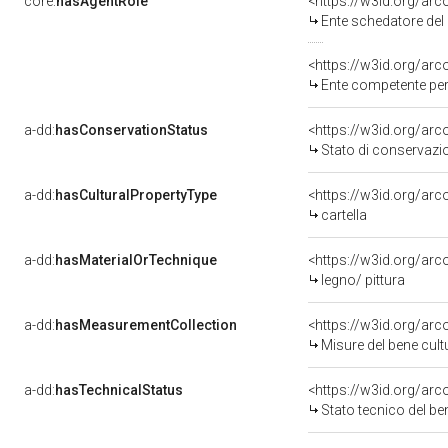
core:
hasAgentRole
<https://w3id.org/ar
Ente schedatore del ben
<https://w3id.org/ar
Ente competente per tutela de
a-dd:
hasConservationStatus
<https://w3id.org/ar
Stato di conservazi
a-dd:
hasCulturalPropertyType
<https://w3id.org/a
cartella
a-dd:
hasMaterialOrTechnique
<https://w3id.org/arc
legno/ pittura
a-dd:
hasMeasurementCollection
<https://w3id.org/ar
Misure del bene cul
a-dd:
hasTechnicalStatus
<https://w3id.org/ar
Stato tecnico del b