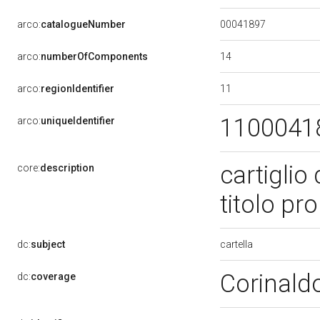
00041897
arco:
catalogueNumber
14
arco:
numberOfComponents
11
arco:
regionIdentifier
1100041
arco:
uniqueIdentifier
cartiglio 
core:
description
titolo pr
cartella
dc:
subject
Corinald
dc:
coverage