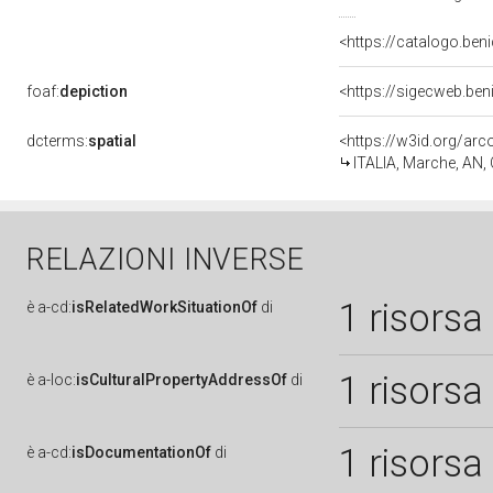
<https://catalogo.beni
foaf:
depiction
dcterms:
spatial
<https://w3id.org/a
ITALIA, Marche, AN
RELAZIONI INVERSE
1 risorsa
è
a-cd:
isRelatedWorkSituationOf
di
1 risorsa
è
a-loc:
isCulturalPropertyAddressOf
di
1 risorsa
è
a-cd:
isDocumentationOf
di