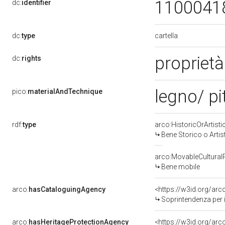
1100041
dc:
identifier
cartella
dc:
type
proprietà
dc:
rights
legno/ pi
pico:
materialAndTechnique
rdf:
type
arco:HistoricOrArtisti
Bene Storico o Artis
arco:MovableCultural
Bene mobile
arco:
hasCataloguingAgency
<https://w3id.org/a
Soprintendenza per i
arco:
hasHeritageProtectionAgency
<https://w3id.org/a