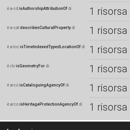
1 risorsa
è
a-cd:
isAuthorshipAttributionOf
di
1 risorsa
è
a-cat:
describesCulturalProperty
di
1 risorsa
è
a-loc:
isTimeIndexedTypedLocationOf
di
1 risorsa
è
clv:
isGeometryFor
di
1 risorsa
è
arco:
isCataloguingAgencyOf
di
1 risorsa
è
arco:
isHeritageProtectionAgencyOf
di