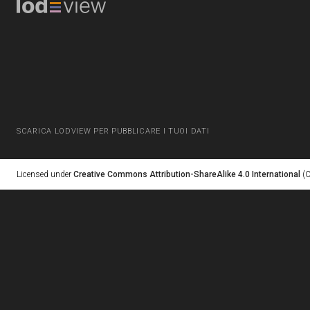
SCARICA LODVIEW PER PUBBLICARE I TUOI DATI
Licensed under
Creative Commons Attribution-ShareAlike 4.0 International
(C