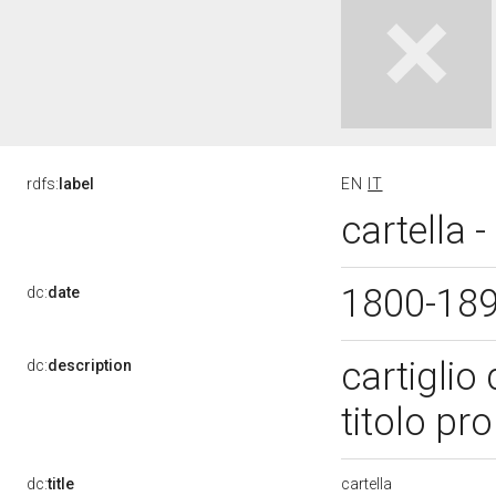
rdfs:
label
EN
IT
cartella 
1800-18
dc:
date
cartiglio 
dc:
description
titolo pr
cartella
dc:
title