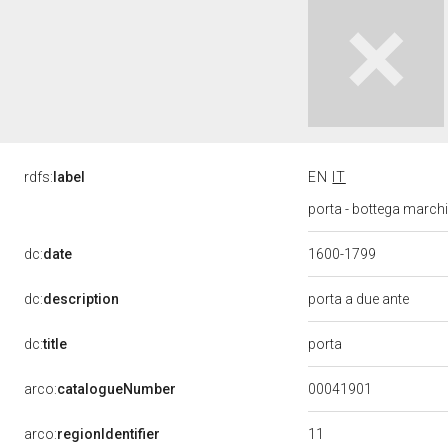
rdfs:
label
EN
IT
porta - bottega marchi
dc:
date
1600-1799
dc:
description
porta a due ante
porta
dc:
title
00041901
arco:
catalogueNumber
11
arco:
regionIdentifier