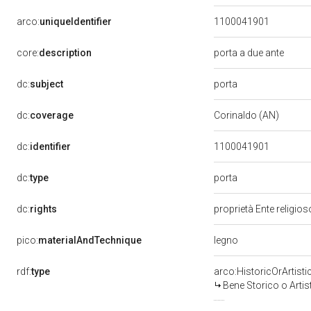
arco:
uniqueIdentifier
1100041901
core:
description
porta a due ante
porta
dc:
subject
dc:
coverage
Corinaldo (AN)
dc:
identifier
1100041901
porta
dc:
type
dc:
rights
proprietà Ente religio
legno
pico:
materialAndTechnique
rdf:
type
arco:HistoricOrArtisti
Bene Storico o Artis