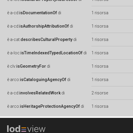
è
a-cd:
isDocumentationOf
di
1 risorsa
è
a-cd:
isAuthorshipAttributionOf
di
1 risorsa
è
a-cat:
describesCulturalProperty
di
1 risorsa
è
a-loc:
isTimeIndexedTypedLocationOf
di
1 risorsa
è
clv:
isGeometryFor
di
1 risorsa
è
arco:
isCataloguingAgencyOf
di
1 risorsa
è
a-cd:
involvesRelatedWork
di
2 risorse
è
arco:
isHeritageProtectionAgencyOf
di
1 risorsa