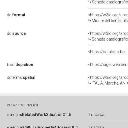
Scheda catalografi
dc:
format
<https://w3id.org/ar
Misure del bene cul
dc:
source
<https://w3id.org/a
Scheda catalografi
<https://catalogo.beni
foaf:
depiction
<https://sigecweb.be
dcterms:
spatial
<https://w3id.org/a
ITALIA, Marche, AN
RELAZIONI INVERSE
è
a-cd:
isRelatedWorkSituationOf
di
1 risorsa
è
a-loc:
isCulturalPropertyAddressOf
di
1 risorsa