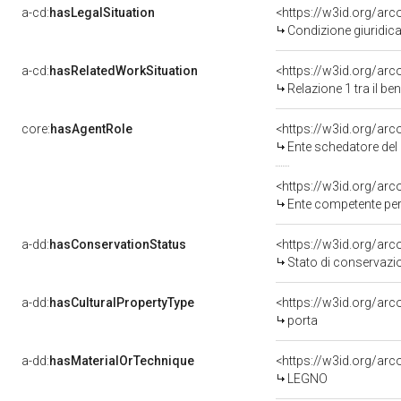
a-cd:
hasLegalSituation
Condizione giuridica
a-cd:
hasRelatedWorkSituation
<https://w3id.org/arc
Relazione 1 tra il b
core:
hasAgentRole
<https://w3id.org/ar
Ente schedatore del ben
<https://w3id.org/ar
Ente competente per tutela de
a-dd:
hasConservationStatus
<https://w3id.org/ar
Stato di conservazi
a-dd:
hasCulturalPropertyType
<https://w3id.org/ar
porta
a-dd:
hasMaterialOrTechnique
<https://w3id.org/arc
LEGNO