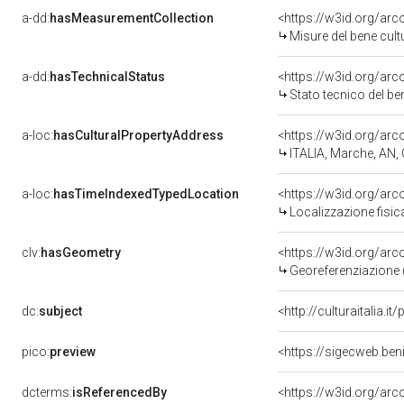
a-dd:
hasMeasurementCollection
<https://w3id.org/ar
Misure del bene cul
a-dd:
hasTechnicalStatus
<https://w3id.org/ar
Stato tecnico del b
a-loc:
hasCulturalPropertyAddress
<https://w3id.org/a
ITALIA, Marche, AN
a-loc:
hasTimeIndexedTypedLocation
<https://w3id.org/ar
Localizzazione fisic
clv:
hasGeometry
<https://w3id.org/ar
Georeferenziazione 
dc:
subject
<http://culturaitalia.
pico:
preview
<https://sigecweb.be
dcterms:
isReferencedBy
<https://w3id.org/a