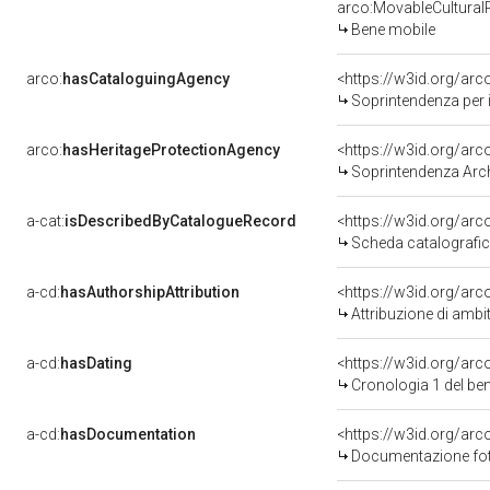
arco:MovableCultural
Bene mobile
arco:
hasCataloguingAgency
<https://w3id.org/a
Soprintendenza per i
arco:
hasHeritageProtectionAgency
<https://w3id.org/a
Soprintendenza Arche
a-cat:
isDescribedByCatalogueRecord
<https://w3id.org/a
Scheda catalografi
a-cd:
hasAuthorshipAttribution
<https://w3id.org/arc
Attribuzione di ambi
a-cd:
hasDating
<https://w3id.org/ar
Cronologia 1 del b
a-cd:
hasDocumentation
Documentazione foto