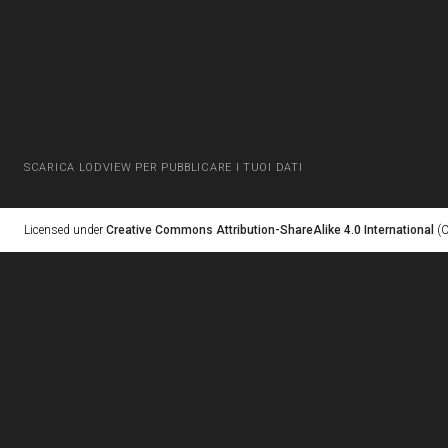
SCARICA LODVIEW PER PUBBLICARE I TUOI DATI
Licensed under
Creative Commons Attribution-ShareAlike 4.0 International
(C