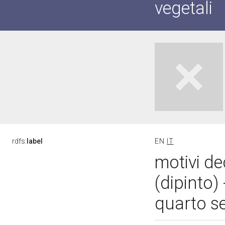
vegetali
rdfs:
label
EN
IT
motivi de
(dipinto)
quarto s