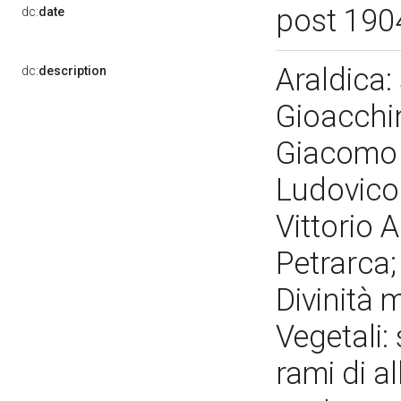
post 19
dc:
date
Araldica:
dc:
description
Gioacchin
Giacomo 
Ludovico 
Vittorio 
Petrarca; 
Divinità m
Vegetali:
rami di a