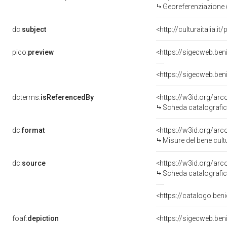
Georeferenziazione 
dc:
subject
<http://culturaitalia.
pico:
preview
dcterms:
isReferencedBy
<https://w3id.org/a
Scheda catalografi
dc:
format
<https://w3id.org/ar
Misure del bene cul
dc:
source
<https://w3id.org/a
Scheda catalografi
<https://catalogo.beni
foaf:
depiction