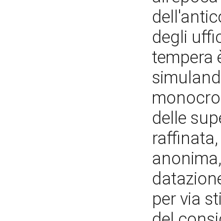
dell'anti
degli uff
tempera è
simulando
monocromo
delle sup
raffinata,
anonima,
datazione
per via st
del cons