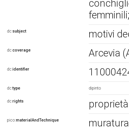
conchiglie
femminili
motivi de
dc:
subject
Arcevia 
dc:
coverage
1100042
dc:
identifier
dipinto
dc:
type
proprietà
dc:
rights
muratura
pico:
materialAndTechnique