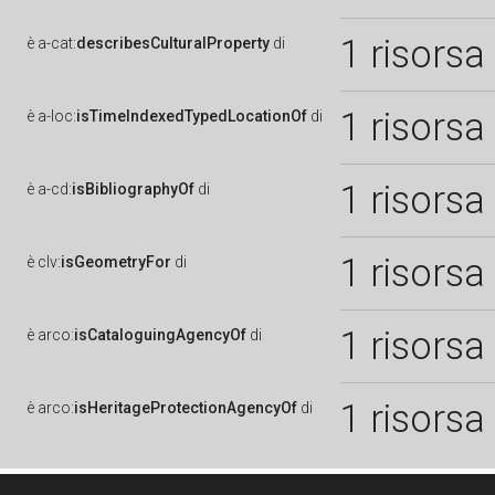
1 risorsa
è
a-cat:
describesCulturalProperty
di
1 risorsa
è
a-loc:
isTimeIndexedTypedLocationOf
di
1 risorsa
è
a-cd:
isBibliographyOf
di
1 risorsa
è
clv:
isGeometryFor
di
1 risorsa
è
arco:
isCataloguingAgencyOf
di
1 risorsa
è
arco:
isHeritageProtectionAgencyOf
di