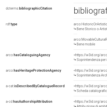
bibliogra
dcterms:
bibliographicCitation
rdf:
type
arco:HistoricOrArtisti
Bene Storico o Artis
arco:MovableCultural
Bene mobile
arco:
hasCataloguingAgency
<https://w3id.org/a
Soprintendenza per i
arco:
hasHeritageProtectionAgency
<https://w3id.org/a
Soprintendenza Arche
a-cat:
isDescribedByCatalogueRecord
<https://w3id.org/a
Scheda catalografi
a-cd:
hasAuthorshipAttribution
<https://w3id.org/arc
Attribuzione di ambi