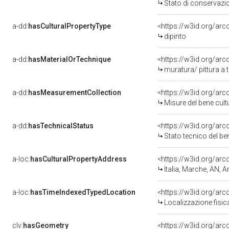
Stato di conservazi
a-dd:
hasCulturalPropertyType
<https://w3id.org/a
dipinto
a-dd:
hasMaterialOrTechnique
<https://w3id.org/arc
muratura/ pittura a
a-dd:
hasMeasurementCollection
<https://w3id.org/ar
Misure del bene cul
a-dd:
hasTechnicalStatus
<https://w3id.org/ar
Stato tecnico del b
a-loc:
hasCulturalPropertyAddress
<https://w3id.org/a
Italia, Marche, AN, A
a-loc:
hasTimeIndexedTypedLocation
<https://w3id.org/ar
Localizzazione fisic
clv:
hasGeometry
<https://w3id.org/ar