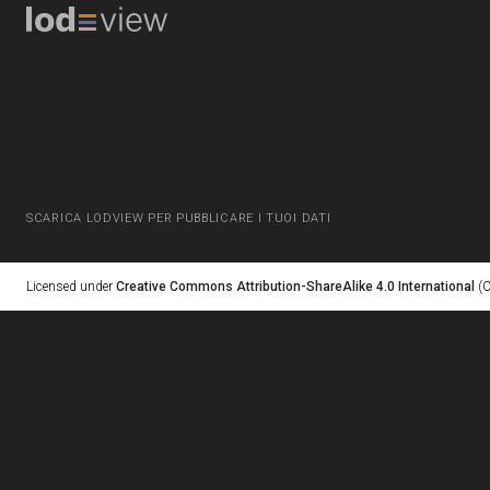
SCARICA LODVIEW PER PUBBLICARE I TUOI DATI
Licensed under
Creative Commons Attribution-ShareAlike 4.0 International
(C