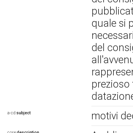
pubblicat
quale si p
necessar
del consi
all'avven
rapprese
prezioso 
datazione
motivi de
a-cd:
subject
core:
description