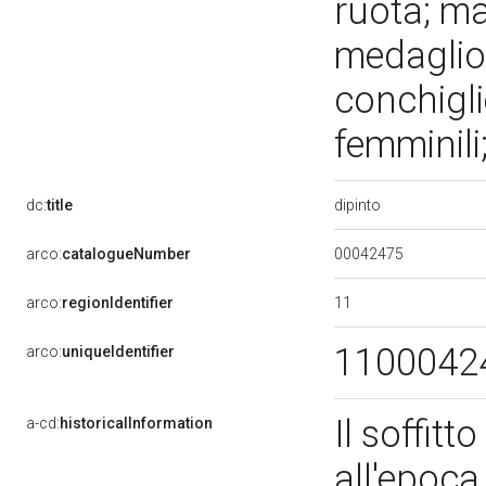
ruota; ma
medaglion
conchiglie
femminili
dipinto
dc:
title
00042475
arco:
catalogueNumber
11
arco:
regionIdentifier
1100042
arco:
uniqueIdentifier
Il soffitt
a-cd:
historicalInformation
all'epoca