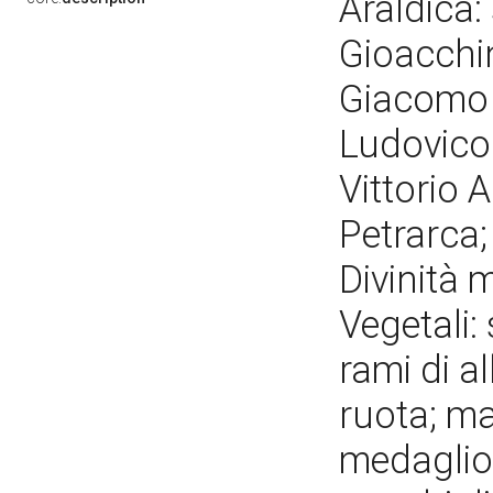
Araldica:
Gioacchin
Giacomo 
Ludovico 
Vittorio 
Petrarca; 
Divinità m
Vegetali:
rami di a
ruota; ma
medaglion