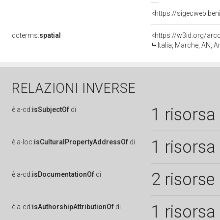
dcterms:
spatial
<https://w3id.org/a
Italia, Marche, AN, A
RELAZIONI INVERSE
1 risorsa
è
a-cd:
isSubjectOf
di
1 risorsa
è
a-loc:
isCulturalPropertyAddressOf
di
2 risorse
è
a-cd:
isDocumentationOf
di
1 risorsa
è
a-cd:
isAuthorshipAttributionOf
di