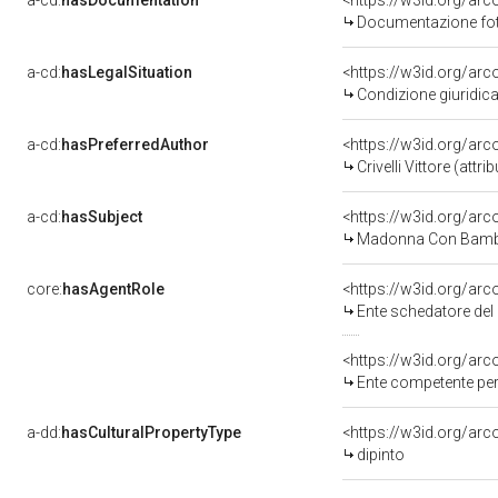
a-cd:
hasDocumentation
Documentazione foto
a-cd:
hasLegalSituation
Condizione giuridica
a-cd:
hasPreferredAuthor
<https://w3id.org/a
Crivelli Vittore (attrib
a-cd:
hasSubject
<https://w3id.org/a
Madonna Con Bambi
core:
hasAgentRole
<https://w3id.org/ar
Ente schedatore del ben
<https://w3id.org/ar
Ente competente per tutela del
a-dd:
hasCulturalPropertyType
<https://w3id.org/a
dipinto