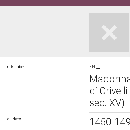
rdfs:
label
EN
IT
Madonna 
di Crivell
sec. XV)
1450-14
dc:
date