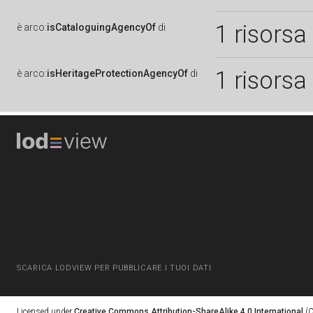
1 risorsa
è
arco:
isCataloguingAgencyOf
di
1 risorsa
è
arco:
isHeritageProtectionAgencyOf
di
SCARICA LODVIEW PER PUBBLICARE I TUOI DATI
Licensed under
Creative Commons Attribution-ShareAlike 4.0 International
(C