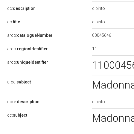
dipinto
dc:
description
dipinto
dc:
title
00045646
arco:
catalogueNumber
11
arco:
regionIdentifier
1100045
arco:
uniqueIdentifier
Madonna 
a-cd:
subject
dipinto
core:
description
Madonna 
dc:
subject