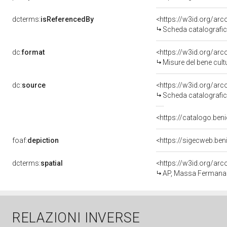
dcterms:
isReferencedBy
<https://w3id.org/a
Scheda catalografi
dc:
format
<https://w3id.org/ar
Misure del bene cul
dc:
source
<https://w3id.org/a
Scheda catalografi
<https://catalogo.beni
foaf:
depiction
<https://sigecweb.be
dcterms:
spatial
<https://w3id.org/a
AP, Massa Fermana
RELAZIONI INVERSE