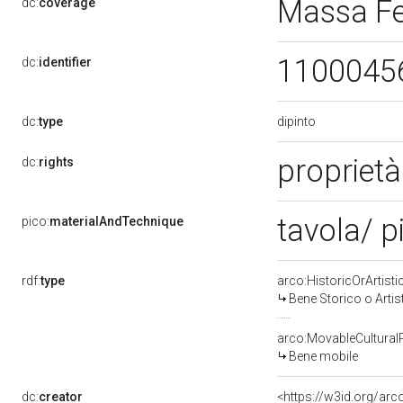
Massa F
dc:
coverage
1100045
dc:
identifier
dipinto
dc:
type
proprietà
dc:
rights
tavola/ p
pico:
materialAndTechnique
rdf:
type
arco:HistoricOrArtisti
Bene Storico o Artis
arco:MovableCultural
Bene mobile
dc:
creator
<https://w3id.org/a