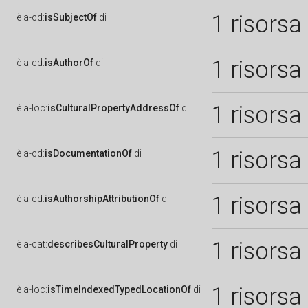
1 risorsa
è
a-cd:
isSubjectOf
di
1 risorsa
è
a-cd:
isAuthorOf
di
1 risorsa
è
a-loc:
isCulturalPropertyAddressOf
di
1 risorsa
è
a-cd:
isDocumentationOf
di
1 risorsa
è
a-cd:
isAuthorshipAttributionOf
di
1 risorsa
è
a-cat:
describesCulturalProperty
di
1 risorsa
è
a-loc:
isTimeIndexedTypedLocationOf
di