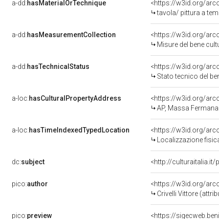
a-dd:
hasMaterialOrTechnique
<https://w3id.org/arc
tavola/ pittura a te
a-dd:
hasMeasurementCollection
<https://w3id.org/ar
Misure del bene cul
a-dd:
hasTechnicalStatus
<https://w3id.org/ar
Stato tecnico del b
a-loc:
hasCulturalPropertyAddress
<https://w3id.org/a
AP, Massa Fermana
a-loc:
hasTimeIndexedTypedLocation
<https://w3id.org/ar
Localizzazione fisic
dc:
subject
<http://culturaitalia.
pico:
author
<https://w3id.org/a
Crivelli Vittore (attrib
pico:
preview
<https://sigecweb.be