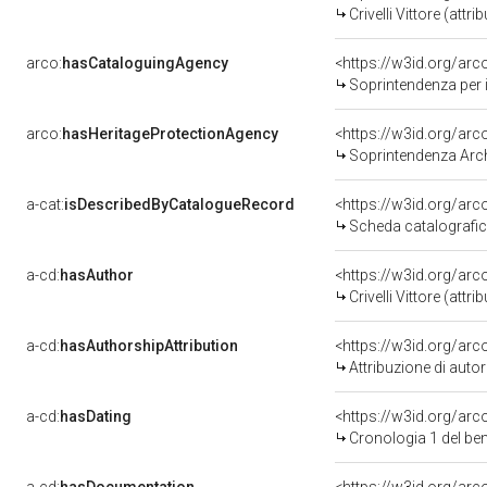
Crivelli Vittore (attrib
arco:
hasCataloguingAgency
<https://w3id.org/a
Soprintendenza per i
arco:
hasHeritageProtectionAgency
<https://w3id.org/a
Soprintendenza Arche
a-cat:
isDescribedByCatalogueRecord
<https://w3id.org/a
Scheda catalografi
a-cd:
hasAuthor
<https://w3id.org/a
Crivelli Vittore (attrib
a-cd:
hasAuthorshipAttribution
<https://w3id.org/ar
Attribuzione di aut
a-cd:
hasDating
<https://w3id.org/ar
Cronologia 1 del b