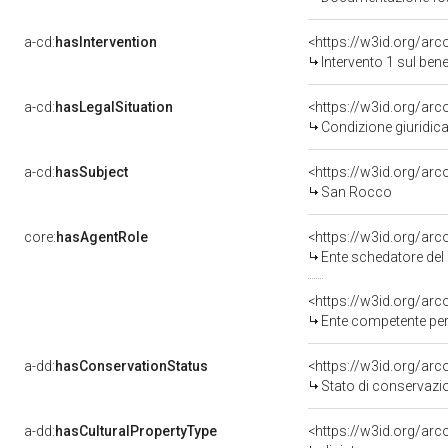
a-cd:
hasIntervention
<https://w3id.org/arc
Intervento 1 sul be
a-cd:
hasLegalSituation
Condizione giuridica
a-cd:
hasSubject
<https://w3id.org/a
San Rocco
core:
hasAgentRole
<https://w3id.org/ar
Ente schedatore del
<https://w3id.org/ar
Ente competente per tutela de
a-dd:
hasConservationStatus
<https://w3id.org/ar
Stato di conservazi
a-dd:
hasCulturalPropertyType
<https://w3id.org/a