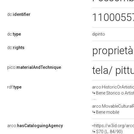
1100055
dc:
identifier
dipinto
dc:
type
proprietà
dc:
rights
tela/ pitt
pico:
materialAndTechnique
rdf:
type
arco:HistoricOrArtisti
Bene Storico o Artis
arco:MovableCultural
Bene mobile
arco:
hasCataloguingAgency
<https://w3id.org/a
S70 (L. 84/90)