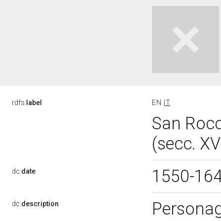
rdfs:
label
EN
IT
San Rocc
(secc. XV
1550-16
dc:
date
Personag
dc:
description