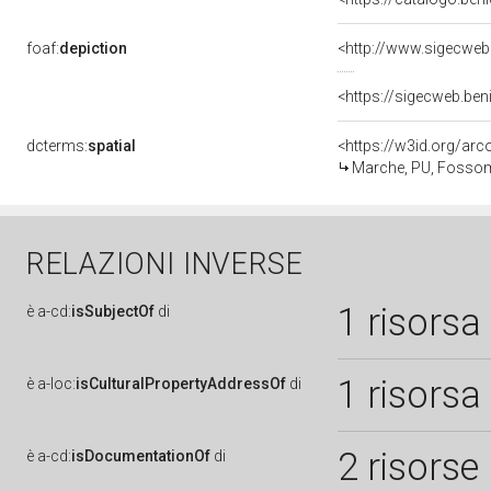
foaf:
depiction
<http://www.sigecweb
<https://sigecweb.be
dcterms:
spatial
<https://w3id.org/a
Marche, PU, Fosso
RELAZIONI INVERSE
1 risorsa
è
a-cd:
isSubjectOf
di
1 risorsa
è
a-loc:
isCulturalPropertyAddressOf
di
2 risorse
è
a-cd:
isDocumentationOf
di