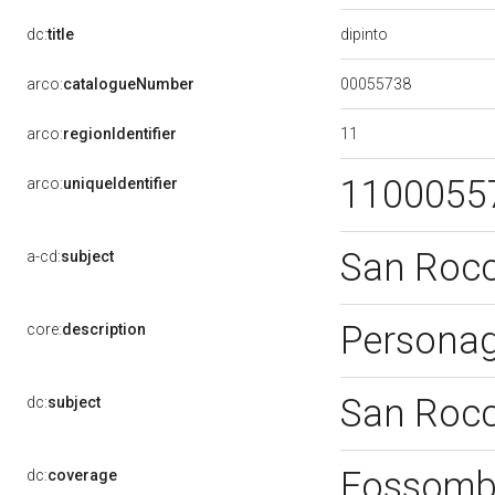
dipinto
dc:
title
00055738
arco:
catalogueNumber
11
arco:
regionIdentifier
1100055
arco:
uniqueIdentifier
San Roc
a-cd:
subject
Personag
core:
description
San Roc
dc:
subject
Fossomb
dc:
coverage