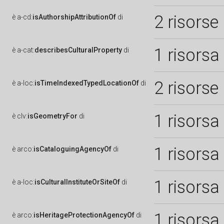
2 risorse
è
a-cd:
isAuthorshipAttributionOf
di
1 risorsa
è
a-cat:
describesCulturalProperty
di
2 risorse
è
a-loc:
isTimeIndexedTypedLocationOf
di
1 risorsa
è
clv:
isGeometryFor
di
1 risorsa
è
arco:
isCataloguingAgencyOf
di
1 risorsa
è
a-loc:
isCulturalInstituteOrSiteOf
di
1 risorsa
è
arco:
isHeritageProtectionAgencyOf
di