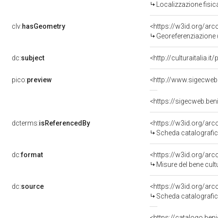
Localizzazione fisic
clv:
hasGeometry
<https://w3id.org/ar
Georeferenziazione 
dc:
subject
<http://culturaitalia.
pico:
preview
<http://www.sigecweb
<https://sigecweb.be
dcterms:
isReferencedBy
<https://w3id.org/a
Scheda catalografi
dc:
format
<https://w3id.org/ar
Misure del bene cul
dc:
source
<https://w3id.org/a
Scheda catalografi
<https://catalogo.beni