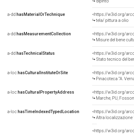
dipinto
a-dd:
hasMaterialOrTechnique
<https://w3id.org/arco
tela/ pittura a olio
a-dd:
hasMeasurementCollection
<https://w3id.org/ar
Misure del bene cul
a-dd:
hasTechnicalStatus
<https://w3id.org/ar
Stato tecnico del b
a-loc:
hasCulturalInstituteOrSite
<https://w3id.org/ar
Pinacoteca "A. Vern
a-loc:
hasCulturalPropertyAddress
<https://w3id.org/a
Marche, PU, Fosso
a-loc:
hasTimeIndexedTypedLocation
<https://w3id.org/ar
Altra localizzazione
<https://w3id.org/ar