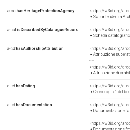
arco:
hasHeritageProtectionAgency
<https://w3id.org/a
Soprintendenza Arche
a-cat:
isDescribedByCatalogueRecord
<https://w3id.org/a
Scheda catalografi
a-cd:
hasAuthorshipAttribution
<https://w3id.org/arc
Attribuzione superat
<https://w3id.org/arc
Attribuzione di ambi
a-cd:
hasDating
<https://w3id.org/ar
Cronologia 1 del b
a-cd:
hasDocumentation
Documentazione foto
Documentazione foto