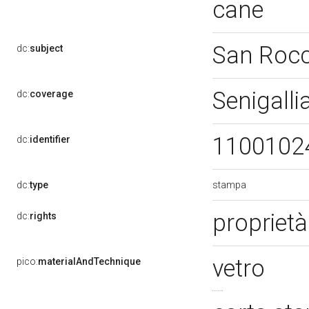
cane
San Roc
dc:
subject
Senigalli
dc:
coverage
1100102
dc:
identifier
stampa
dc:
type
proprietà
dc:
rights
vetro
pico:
materialAndTechnique