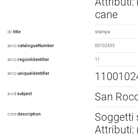
Attributi
cane
stampa
dc:
title
00102433
arco:
catalogueNumber
11
arco:
regionIdentifier
1100102
arco:
uniqueIdentifier
San Roc
a-cd:
subject
Soggetti 
core:
description
Attributi