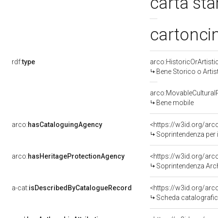
carta st
cartonci
rdf:
type
arco:HistoricOrArtisti
Bene Storico o Artis
arco:MovableCultural
Bene mobile
arco:
hasCataloguingAgency
<https://w3id.org/a
Soprintendenza per i
arco:
hasHeritageProtectionAgency
<https://w3id.org/a
Soprintendenza Arche
a-cat:
isDescribedByCatalogueRecord
<https://w3id.org/a
Scheda catalografi