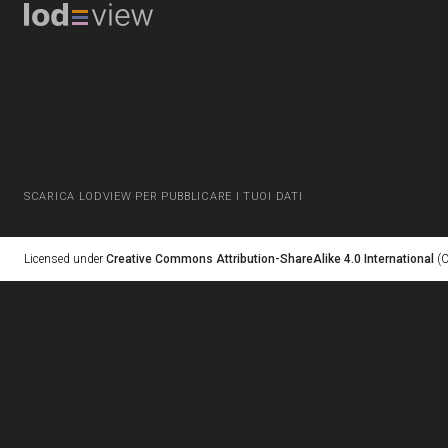
SCARICA LODVIEW PER PUBBLICARE I TUOI DATI
Licensed under
Creative Commons Attribution-ShareAlike 4.0 International
(C