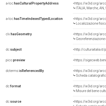
a-loc:
hasCulturalPropertyAddress
<https://w3id.org/a
ITALIA, Marche, AN
a-loc:
hasTimeIndexedTypedLocation
<https://w3id.org/ar
Localizzazione fisic
clv:
hasGeometry
<https://w3id.org/ar
Georeferenziazione 
dc:
subject
<http://culturaitalia.
pico:
preview
<https://sigecweb.be
dcterms:
isReferencedBy
<https://w3id.org/a
Scheda catalografi
dc:
format
<https://w3id.org/ar
Misure del bene cul
dc:
source
<https://w3id.org/a