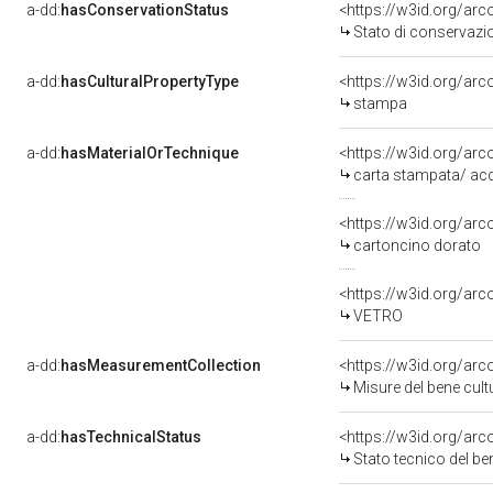
a-dd:
hasConservationStatus
<https://w3id.org/ar
Stato di conservazi
a-dd:
hasCulturalPropertyType
<https://w3id.org/a
stampa
a-dd:
hasMaterialOrTechnique
<https://w3id.org/arc
carta stampata/ acq
<https://w3id.org/arc
cartoncino dorato
<https://w3id.org/arc
VETRO
a-dd:
hasMeasurementCollection
<https://w3id.org/ar
Misure del bene cul
a-dd:
hasTechnicalStatus
<https://w3id.org/ar
Stato tecnico del b