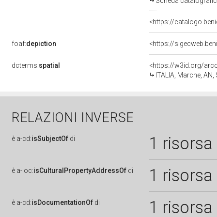
Scheda catalografi
<https://catalogo.beni
foaf:
depiction
<https://sigecweb.be
dcterms:
spatial
<https://w3id.org/a
ITALIA, Marche, AN
RELAZIONI INVERSE
1 risorsa
è
a-cd:
isSubjectOf
di
1 risorsa
è
a-loc:
isCulturalPropertyAddressOf
di
1 risorsa
è
a-cd:
isDocumentationOf
di