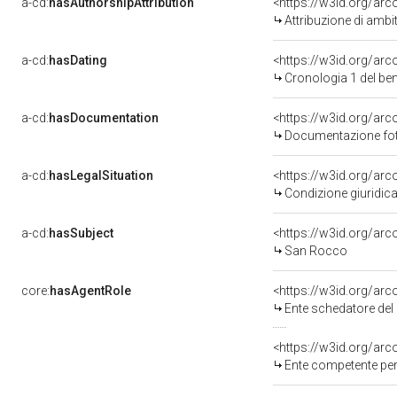
a-cd:
hasAuthorshipAttribution
<https://w3id.org/arc
Attribuzione di ambi
a-cd:
hasDating
<https://w3id.org/ar
Cronologia 1 del b
a-cd:
hasDocumentation
Documentazione foto
a-cd:
hasLegalSituation
Condizione giuridica
a-cd:
hasSubject
<https://w3id.org/a
San Rocco
core:
hasAgentRole
<https://w3id.org/ar
Ente schedatore del ben
<https://w3id.org/ar
Ente competente per tutela de