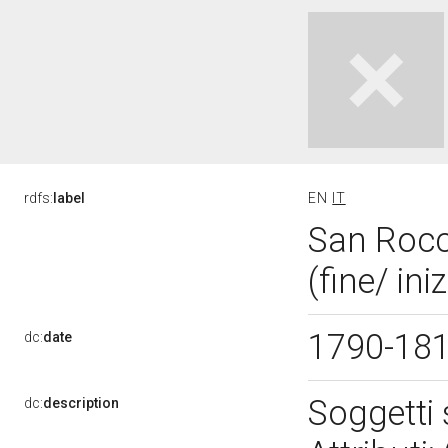
rdfs:
label
EN
IT
San Rocc
(fine/ ini
1790-18
dc:
date
Soggetti 
dc:
description