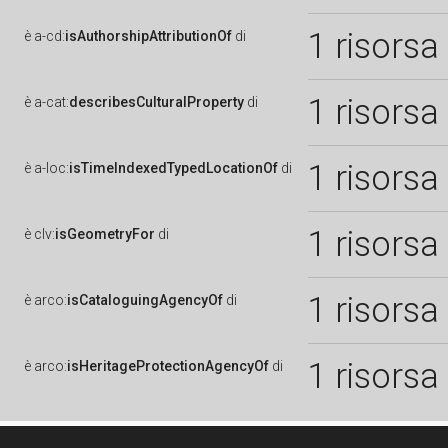
1 risorsa
è
a-cd:
isAuthorshipAttributionOf
di
1 risorsa
è
a-cat:
describesCulturalProperty
di
1 risorsa
è
a-loc:
isTimeIndexedTypedLocationOf
di
1 risorsa
è
clv:
isGeometryFor
di
1 risorsa
è
arco:
isCataloguingAgencyOf
di
1 risorsa
è
arco:
isHeritageProtectionAgencyOf
di