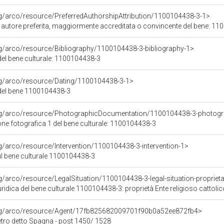
rg/arco/resource/PreferredAuthorshipAttribution/1100104438-3-1>
i autore preferita, maggiormente accreditata o convincente del bene: 1
rg/arco/resource/Bibliography/1100104438-3-bibliography-1>
 del bene culturale: 1100104438-3
rg/arco/resource/Dating/1100104438-3-1>
del bene 1100104438-3
org/arco/resource/PhotographicDocumentation/1100104438-3-photogr
e fotografica 1 del bene culturale: 1100104438-3
rg/arco/resource/Intervention/1100104438-3-intervention-1>
ul bene culturale 1100104438-3
g/arco/resource/LegalSituation/1100104438-3-legal-situation-proprieta-
ridica del bene culturale 1100104438-3: proprietà Ente religioso cattolic
org/arco/resource/Agent/17fb825682009701f90b0a52ee872fb4>
etro detto Spagna - post 1450/ 1528