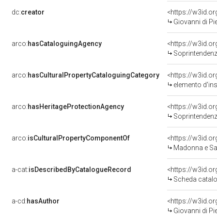
dc:
creator
<https://w3id.
Giovanni di Pi
arco:
hasCataloguingAgency
<https://w3id.
Soprintendenza
arco:
hasCulturalPropertyCataloguingCategory
<https://w3id.o
elemento d'in
arco:
hasHeritageProtectionAgency
<https://w3id.
Soprintendenza
arco:
isCulturalPropertyComponentOf
<https://w3id.o
Madonna e Sant
a-cat:
isDescribedByCatalogueRecord
<https://w3id.
Scheda catalo
a-cd:
hasAuthor
<https://w3id.
Giovanni di Pi