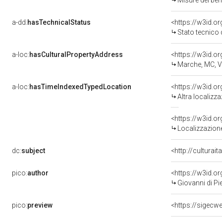
Misure del be
a-dd:
hasTechnicalStatus
<https://w3id.o
Stato tecnico
a-loc:
hasCulturalPropertyAddress
<https://w3id.
Marche, MC, 
a-loc:
hasTimeIndexedTypedLocation
<https://w3id.o
Altra localizz
<https://w3id.
Localizzazione
dc:
subject
<http://culturai
pico:
author
<https://w3id.
Giovanni di Pi
pico:
preview
<https://sigecw