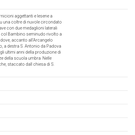
nicioni aggettanti e lesene a
su una coltre di nuvole circondato
rave con due medaglioni laterali
na col Bambino seminudo rivolto a
 dove, accanto all'Arcangelo
no, a destra S. Antonio da Padova
i ultimi anni della produzione di
nze della scuola umbra. Nelle
he, staccato dall chiesa di S.