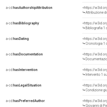
a-cd:
hasAuthorshipAttribution
<https://w3id.o
Attribuzione d
a-cd:
hasBibliography
<https://w3id.o
Bibliografia 1
a-cd:
hasDating
<https://w3id.o
Cronologia 1 
a-cd:
hasDocumentation
<https://w3id.
Documentazion
a-cd:
hasIntervention
<https://w3id.o
Intervento 1 s
a-cd:
hasLegalSituation
<https://w3id.or
Condizione giu
a-cd:
hasPreferredAuthor
<https://w3id.
Giovanni di Pi