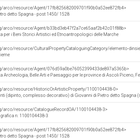
org/arco/resource/Agent/17fb825682009701f90b0a52ee872fb4>
etro detto Spagna - post 1450/ 1528
org/arco/resource/Agent/b33bd3eb47f2a7ce65aaf2b42c01f88b>
 per i Beni Storici Artistici ed Etnoantropologici delle Marche
rg/arco/resource/CulturalPropertyCataloguingCategory/elemento-dins
sieme
org/arco/resource/Agent/076d59a0be76052399433de897a5365b>
 Archeologia, Belle Arti e Paesaggio per le province di Ascoli Piceno, 
rg/arco/resource/HistoricOrArtisticProperty/1100104438-0>
i (dipinto, complesso decorativo) di Giovanni di Pietro detto Spagna (
org/arco/resource/CatalogueRecordOA/1100104438-3>
grafica n: 1100104438-3
org/arco/resource/Agent/17fb825682009701f90b0a52ee872fb4>
etro detto Spagna - post 1450/ 1528