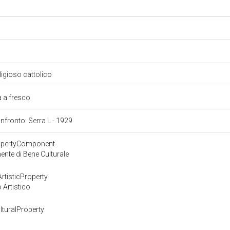
eligioso cattolico
a a fresco
onfronto: Serra L - 1929
ropertyComponent
nte di Bene Culturale
rtisticProperty
 Artistico
turalProperty