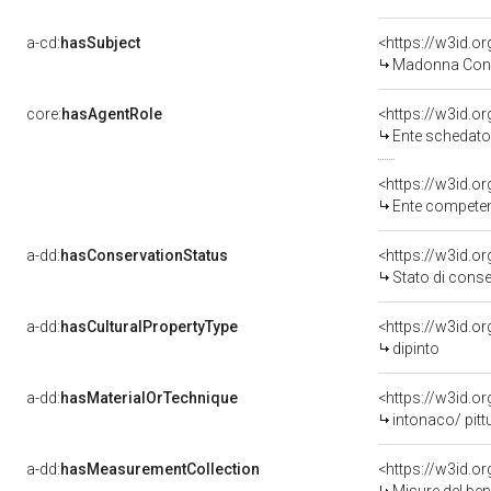
a-cd:
hasSubject
<https://w3id.
Madonna Con 
core:
hasAgentRole
<https://w3id.
Ente schedator
<https://w3id.o
Ente competent
a-dd:
hasConservationStatus
<https://w3id.o
Stato di cons
a-dd:
hasCulturalPropertyType
<https://w3id.
dipinto
a-dd:
hasMaterialOrTechnique
<https://w3id.o
intonaco/ pitt
a-dd:
hasMeasurementCollection
<https://w3id.