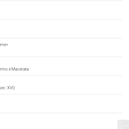
ieme>
Fermo e Macerata
sec. XVI)