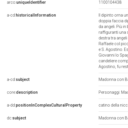
arco:
uniqueIdentifier
1100104438
a-cd:
historicalInformation
Il dipinto orna 
doppia faccia di
da angeli. Più i
raffiguranti una
destra tra angel
Raffaele col pic
e S. Agostino. E
Giovanni lo Spagn
candeliere compar
Agostino, fu res
a-cd:
subject
Madonna con Ba
core:
description
Personaggi: Mad
a-dd:
positionInComplexCulturalProperty
catino della nic
dc:
subject
Madonna con Ba