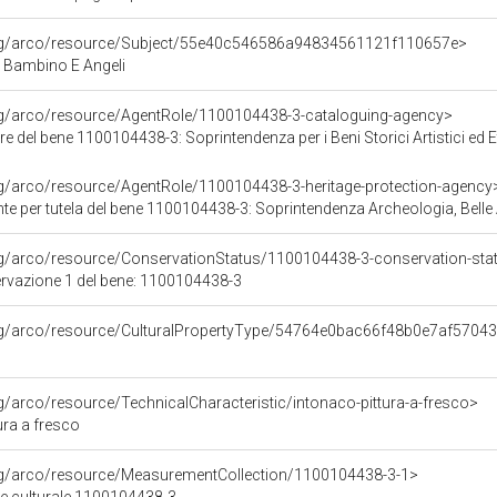
org/arco/resource/Subject/55e40c546586a94834561121f110657e>
Bambino E Angeli
org/arco/resource/AgentRole/1100104438-3-cataloguing-agency>
e del bene 1100104438-3: Soprintendenza per i Beni Storici Artistici ed
rg/arco/resource/AgentRole/1100104438-3-heritage-protection-agency
e per tutela del bene 1100104438-3: Soprintendenza Archeologia, Belle 
rg/arco/resource/ConservationStatus/1100104438-3-conservation-sta
ervazione 1 del bene: 1100104438-3
org/arco/resource/CulturalPropertyType/54764e0bac66f48b0e7af5704
rg/arco/resource/TechnicalCharacteristic/intonaco-pittura-a-fresco>
ura a fresco
org/arco/resource/MeasurementCollection/1100104438-3-1>