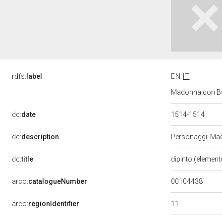
rdfs:
label
EN
IT
Madonna con Bamb
dc:
date
1514-1514
dc:
description
Personaggi: Mad
dc:
title
dipinto (element
00104438
arco:
catalogueNumber
11
arco:
regionIdentifier