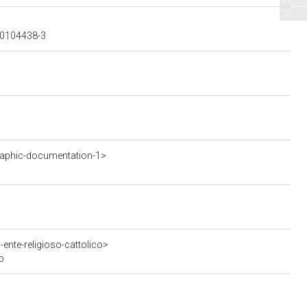
100104438-3
aphic-documentation-1>
ente-religioso-cattolico>
o