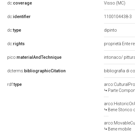
dc:
coverage
Visso (MC)
dc:
identifier
1100104438-3
dipinto
dc:
type
dc:
rights
proprietà Ente r
pico:
materialAndTechnique
intonaco/ pittur
dcterms:
bibliographicCitation
bibliografia di c
rdf:
type
arco:CulturalP
Parte Compone
arco:HistoricOrA
Bene Storico o
arco:MovableCul
Bene mobile