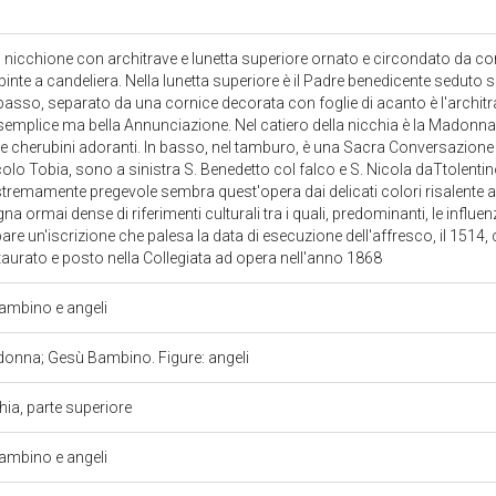
un nicchione con architrave e lunetta superiore ornato e circondato da cor
pinte a candeliera. Nella lunetta superiore è il Padre benedicente seduto 
n basso, separato da una cornice decorata con foglie di acanto è l'archit
 semplice ma bella Annunciazione. Nel catiero della nicchia è la Madon
i e cherubini adoranti. In basso, nel tamburo, è una Sacra Conversazione
colo Tobia, sono a sinistra S. Benedetto col falco e S. Nicola daTtolenti
stremamente pregevole sembra quest'opera dai delicati colori risalente agl
a ormai dense di riferimenti culturali tra i quali, predominanti, le influe
e un'iscrizione che palesa la data di esecuzione dell'affresco, il 1514, c
taurato e posto nella Collegiata ad opera nell'anno 1868
mbino e angeli
onna; Gesù Bambino. Figure: angeli
chia, parte superiore
mbino e angeli