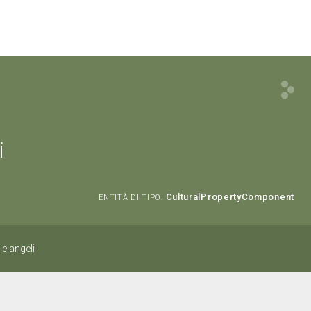
i
CulturalPropertyComponent
ENTITÀ DI TIPO:
e angeli