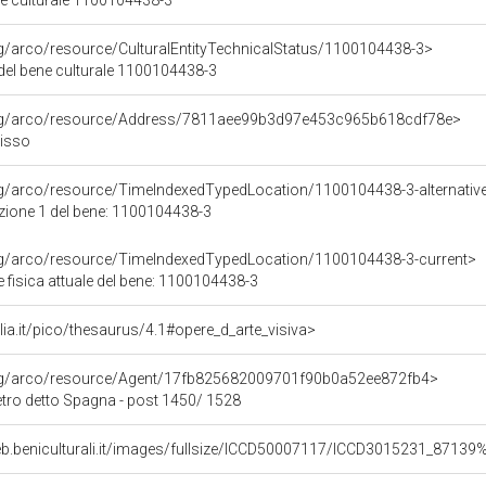
ne culturale 1100104438-3
rg/arco/resource/CulturalEntityTechnicalStatus/1100104438-3>
 del bene culturale 1100104438-3
org/arco/resource/Address/7811aee99b3d97e453c965b618cdf78e>
Visso
rg/arco/resource/TimeIndexedTypedLocation/1100104438-3-alternativ
azione 1 del bene: 1100104438-3
org/arco/resource/TimeIndexedTypedLocation/1100104438-3-current>
 fisica attuale del bene: 1100104438-3
talia.it/pico/thesaurus/4.1#opere_d_arte_visiva>
org/arco/resource/Agent/17fb825682009701f90b0a52ee872fb4>
etro detto Spagna - post 1450/ 1528
eb.beniculturali.it/images/fullsize/ICCD50007117/ICCD3015231_87139