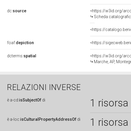
dc:
source
<https://w3id.org/a
Scheda catalografi
<https://catalogo.beni
foaf:
depiction
<https://sigecweb.be
dcterms:
spatial
<https://w3id.org/a
Marche, AP, Monteg
RELAZIONI INVERSE
1 risorsa
è
a-cd:
isSubjectOf
di
1 risorsa
è
a-loc:
isCulturalPropertyAddressOf
di