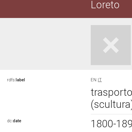
Loreto
rdfs:
label
EN
IT
trasporto
(scultura
1800-18
dc:
date