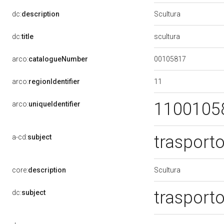
Scultura
dc:
description
scultura
dc:
title
00105817
arco:
catalogueNumber
11
arco:
regionIdentifier
1100105
arco:
uniqueIdentifier
trasport
a-cd:
subject
Scultura
core:
description
trasport
dc:
subject