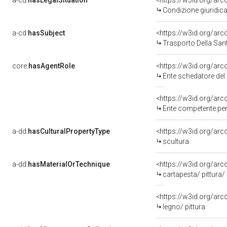
a-cd:
hasLegalSituation
Condizione giuridica
a-cd:
hasSubject
<https://w3id.org/a
Trasporto Della San
core:
hasAgentRole
<https://w3id.org/ar
Ente schedatore del ben
<https://w3id.org/ar
Ente competente per tutela del
a-dd:
hasCulturalPropertyType
<https://w3id.org/a
scultura
a-dd:
hasMaterialOrTechnique
<https://w3id.org/arc
cartapesta/ pittura/
<https://w3id.org/arc
legno/ pittura