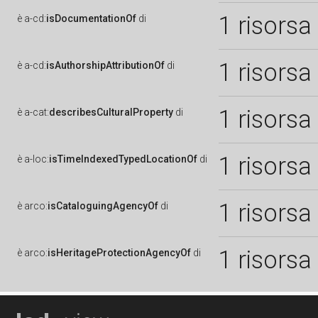
1 risorsa
è
a-cd:
isDocumentationOf
di
1 risorsa
è
a-cd:
isAuthorshipAttributionOf
di
1 risorsa
è
a-cat:
describesCulturalProperty
di
1 risorsa
è
a-loc:
isTimeIndexedTypedLocationOf
di
1 risorsa
è
arco:
isCataloguingAgencyOf
di
1 risorsa
è
arco:
isHeritageProtectionAgencyOf
di