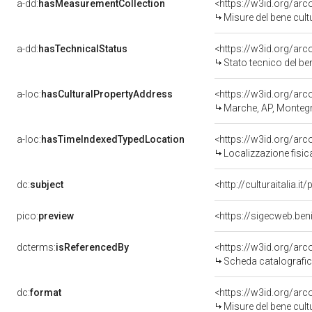
a-dd:
hasMeasurementCollection
<https://w3id.org/ar
Misure del bene cul
a-dd:
hasTechnicalStatus
<https://w3id.org/ar
Stato tecnico del b
a-loc:
hasCulturalPropertyAddress
<https://w3id.org/a
Marche, AP, Monteg
a-loc:
hasTimeIndexedTypedLocation
<https://w3id.org/ar
Localizzazione fisic
dc:
subject
<http://culturaitalia.
pico:
preview
<https://sigecweb.be
dcterms:
isReferencedBy
<https://w3id.org/a
Scheda catalografi
dc:
format
<https://w3id.org/ar
Misure del bene cul