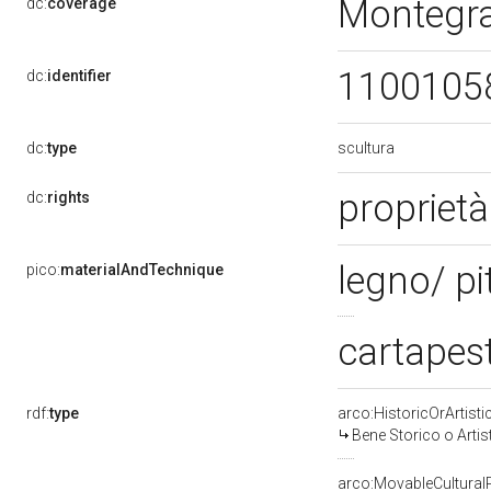
Montegr
dc:
coverage
1100105
dc:
identifier
scultura
dc:
type
proprietà
dc:
rights
legno/ pi
pico:
materialAndTechnique
cartapest
rdf:
type
arco:HistoricOrArtisti
Bene Storico o Artis
arco:MovableCultural