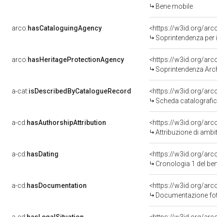
Bene mobile
arco:
hasCataloguingAgency
<https://w3id.org/a
Soprintendenza per i
arco:
hasHeritageProtectionAgency
<https://w3id.org/a
Soprintendenza Arche
a-cat:
isDescribedByCatalogueRecord
<https://w3id.org/a
Scheda catalografi
a-cd:
hasAuthorshipAttribution
<https://w3id.org/arc
Attribuzione di ambi
a-cd:
hasDating
<https://w3id.org/ar
Cronologia 1 del b
a-cd:
hasDocumentation
Documentazione foto