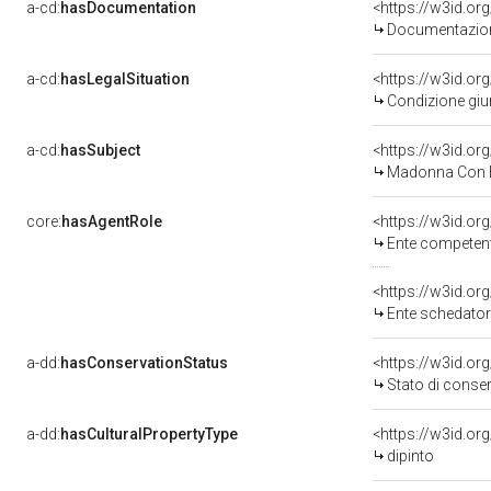
a-cd:
hasDocumentation
Documentazione
a-cd:
hasLegalSituation
Condizione giur
a-cd:
hasSubject
<https://w3id.o
Madonna Con B
core:
hasAgentRole
<https://w3id.o
Ente competente per tut
<https://w3id.o
Ente schedatore de
a-dd:
hasConservationStatus
<https://w3id.o
Stato di conse
a-dd:
hasCulturalPropertyType
<https://w3id.o
dipinto