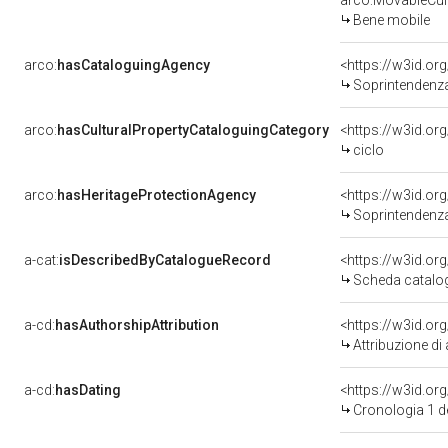
arco:MovableCult
Bene mobile
arco:
hasCataloguingAgency
<https://w3id.o
Soprintendenza 
arco:
hasCulturalPropertyCataloguingCategory
<https://w3id.or
ciclo
arco:
hasHeritageProtectionAgency
<https://w3id.
Soprintendenza A
a-cat:
isDescribedByCatalogueRecord
<https://w3id.o
Scheda catalo
a-cd:
hasAuthorshipAttribution
Attribuzione di
a-cd:
hasDating
<https://w3id.o
Cronologia 1 