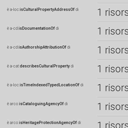
1 risor
è
a-loc:
isCulturalPropertyAddressOf
di
1 risor
è
a-cd:
isDocumentationOf
di
1 risor
è
a-cd:
isAuthorshipAttributionOf
di
1 risor
è
a-cat:
describesCulturalProperty
di
1 risor
è
a-loc:
isTimeIndexedTypedLocationOf
di
1 risor
è
arco:
isCataloguingAgencyOf
di
1 risor
è
arco:
isHeritageProtectionAgencyOf
di