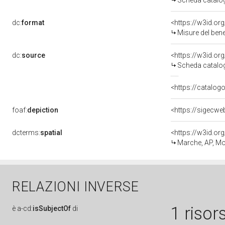
Scheda catalo
dc:
format
<https://w3id.o
Misure del ben
dc:
source
<https://w3id.o
Scheda catalo
<https://catalogo
foaf:
depiction
<https://sigecw
dcterms:
spatial
<https://w3id.
Marche, AP, M
RELAZIONI INVERSE
1 risor
è
a-cd:
isSubjectOf
di