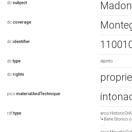
Madonn
dc:
subject
Monteg
dc:
coverage
11001
dc:
identifier
dipinto
dc:
type
proprie
dc:
rights
intonac
pico:
materialAndTechnique
rdf:
type
arco:HistoricOrAr
Bene Storico o 