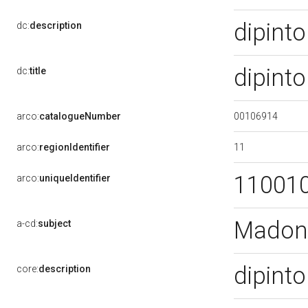
dipint
dc:
description
dipinto
dc:
title
00106914
arco:
catalogueNumber
11
arco:
regionIdentifier
11001
arco:
uniqueIdentifier
Madonn
a-cd:
subject
dipint
core:
description