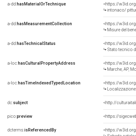
a-dd:
hasMaterialOrTechnique
<https://w3id.or
intonaco/ pittu
a-dd:
hasMeasurementCollection
<https://w3id.o
Misure del ben
a-dd:
hasTechnicalStatus
<https://w3id.or
Stato tecnico 
a-loc:
hasCulturalPropertyAddress
<https://w3id.
Marche, AP, M
a-loc:
hasTimeIndexedTypedLocation
<https://w3id.o
Localizzazione 
dc:
subject
<http://culturait
pico:
preview
<https://sigecw
dcterms:
isReferencedBy
<https://w3id.o