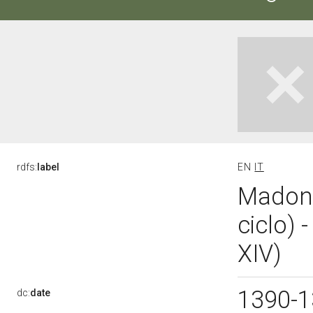
rdfs:
label
EN
IT
Madonn
ciclo) 
XIV)
1390-
dc:
date