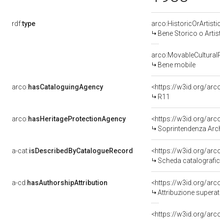
rdf:
type
arco:HistoricOrArtisti
Bene Storico o Artis
arco:MovableCultural
Bene mobile
arco:
hasCataloguingAgency
<https://w3id.org/a
R11
arco:
hasHeritageProtectionAgency
<https://w3id.org/a
Soprintendenza Arche
a-cat:
isDescribedByCatalogueRecord
<https://w3id.org/a
Scheda catalografi
a-cd:
hasAuthorshipAttribution
<https://w3id.org/arc
Attribuzione superat
<https://w3id.org/arc