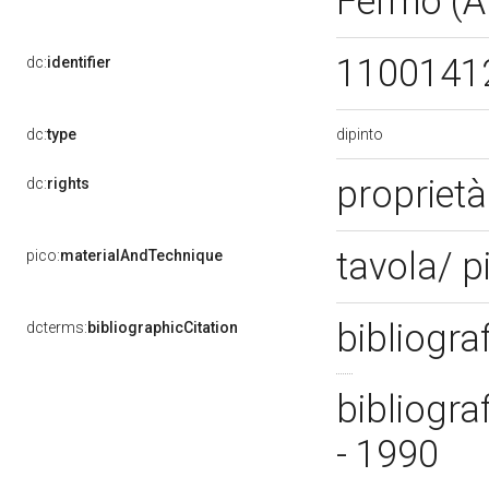
Fermo (
1100141
dc:
identifier
dipinto
dc:
type
proprietà
dc:
rights
tavola/ p
pico:
materialAndTechnique
bibliogra
dcterms:
bibliographicCitation
bibliograf
- 1990