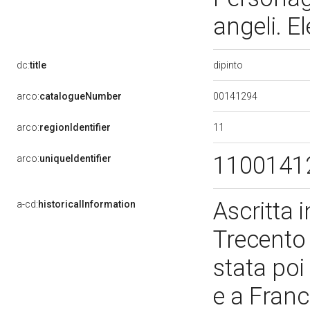
angeli. E
dipinto
dc:
title
00141294
arco:
catalogueNumber
11
arco:
regionIdentifier
1100141
arco:
uniqueIdentifier
Ascritta 
a-cd:
historicalInformation
Trecento (
stata poi
e a Franc