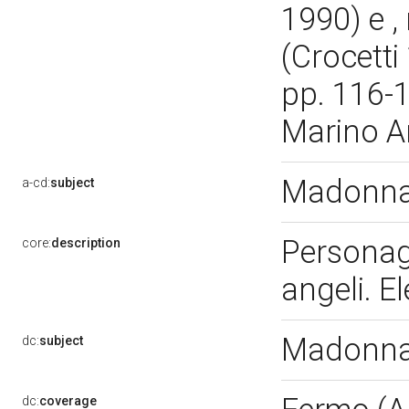
1990) e ,
(Crocetti
pp. 116-1
Marino An
Madonna 
a-cd:
subject
Personag
core:
description
angeli. E
Madonna 
dc:
subject
dc:
coverage