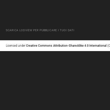
SCARICA LODVIEW PER PUBBLICARE I TUOI DATI
Licensed under
Creative Commons Attribution-ShareAlike 4.0 International
(C