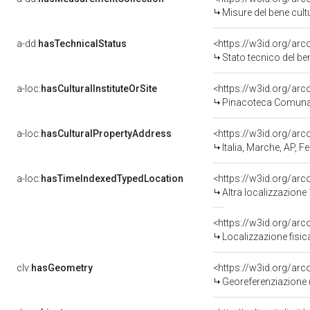
Misure del bene cul
a-dd:
hasTechnicalStatus
<https://w3id.org/ar
Stato tecnico del b
a-loc:
hasCulturalInstituteOrSite
<https://w3id.org/ar
Pinacoteca Comuna
a-loc:
hasCulturalPropertyAddress
<https://w3id.org/a
Italia, Marche, AP, 
a-loc:
hasTimeIndexedTypedLocation
<https://w3id.org/ar
Altra localizzazione
<https://w3id.org/ar
Localizzazione fisic
clv:
hasGeometry
<https://w3id.org/ar
Georeferenziazione 