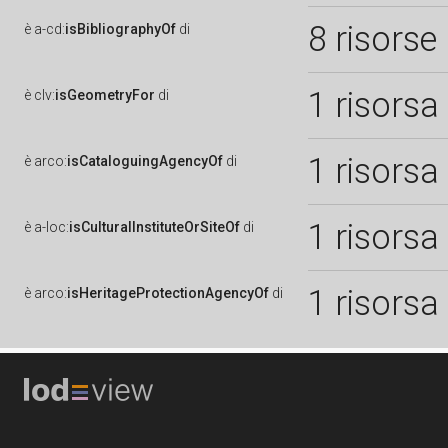
8 risorse
è
a-cd:
isBibliographyOf
di
1 risorsa
è
clv:
isGeometryFor
di
1 risorsa
è
arco:
isCataloguingAgencyOf
di
1 risorsa
è
a-loc:
isCulturalInstituteOrSiteOf
di
1 risorsa
è
arco:
isHeritageProtectionAgencyOf
di