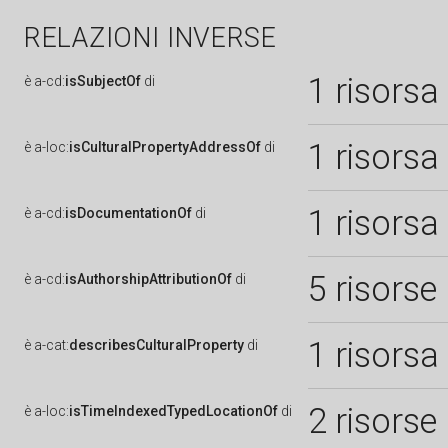
RELAZIONI INVERSE
1 risorsa
è
a-cd:
isSubjectOf
di
1 risorsa
è
a-loc:
isCulturalPropertyAddressOf
di
1 risorsa
è
a-cd:
isDocumentationOf
di
5 risorse
è
a-cd:
isAuthorshipAttributionOf
di
1 risorsa
è
a-cat:
describesCulturalProperty
di
2 risorse
è
a-loc:
isTimeIndexedTypedLocationOf
di