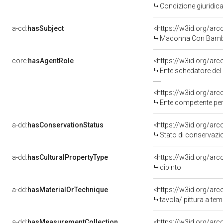
Condizione giuridica
a-cd:
hasSubject
<https://w3id.org/a
Madonna Con Bambi
core:
hasAgentRole
<https://w3id.org/ar
Ente schedatore de
<https://w3id.org/ar
Ente competente per tutela del
a-dd:
hasConservationStatus
<https://w3id.org/ar
Stato di conservazi
a-dd:
hasCulturalPropertyType
<https://w3id.org/a
dipinto
a-dd:
hasMaterialOrTechnique
<https://w3id.org/arc
tavola/ pittura a te
a-dd:
hasMeasurementCollection
<https://w3id.org/ar