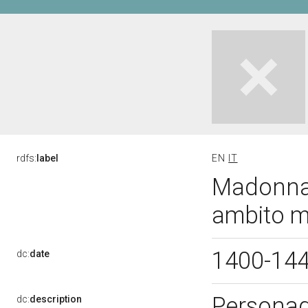
rdfs:
label
EN
IT
Madonna 
ambito m
1400-14
dc:
date
Personag
dc:
description