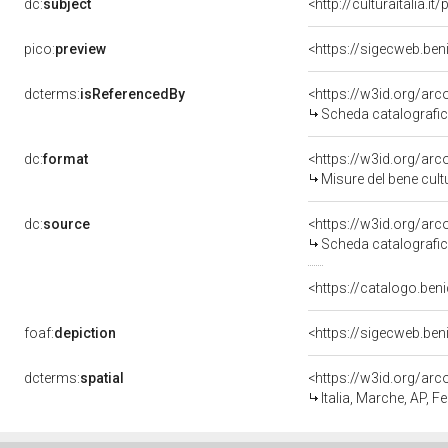
dc:
subject
<http://culturaitalia.
pico:
preview
<https://sigecweb.ben
dcterms:
isReferencedBy
<https://w3id.org/a
Scheda catalografi
dc:
format
<https://w3id.org/ar
Misure del bene cul
dc:
source
<https://w3id.org/a
Scheda catalografi
<https://catalogo.beni
foaf:
depiction
<https://sigecweb.ben
dcterms:
spatial
<https://w3id.org/a
Italia, Marche, AP, 