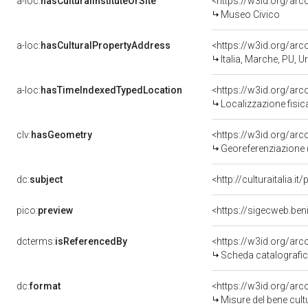
a-loc:
hasCulturalInstituteOrSite
<https://w3id.org/ar
Museo Civico
a-loc:
hasCulturalPropertyAddress
<https://w3id.org/a
Italia, Marche, PU, U
a-loc:
hasTimeIndexedTypedLocation
<https://w3id.org/ar
Localizzazione fisic
clv:
hasGeometry
<https://w3id.org/ar
Georeferenziazione 
dc:
subject
<http://culturaitalia.
pico:
preview
<https://sigecweb.ben
dcterms:
isReferencedBy
<https://w3id.org/a
Scheda catalografi
dc:
format
<https://w3id.org/ar
Misure del bene cul