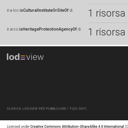
1 risorsa
è
a-loc:
isCulturalInstituteOrSiteOf
di
1 risorsa
è
arco:
isHeritageProtectionAgencyOf
di
SCARICA LODVIEW PER PUBBLICARE I TUOI DATI
Licensed under
Creative Commons Attribution-ShareAlike 4.0 International
(C