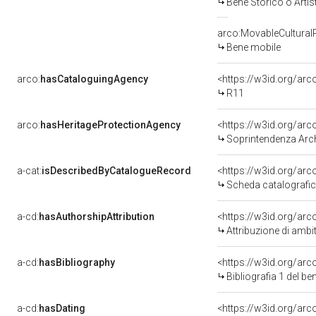
Bene Storico o Artis
arco:MovableCultural
Bene mobile
arco:
hasCataloguingAgency
<https://w3id.org/a
R11
arco:
hasHeritageProtectionAgency
<https://w3id.org/a
Soprintendenza Arche
a-cat:
isDescribedByCatalogueRecord
<https://w3id.org/a
Scheda catalografi
a-cd:
hasAuthorshipAttribution
<https://w3id.org/arc
Attribuzione di ambi
a-cd:
hasBibliography
<https://w3id.org/ar
Bibliografia 1 del b
a-cd:
hasDating
<https://w3id.org/ar