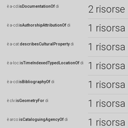
2 risorse
è
a-cd:
isDocumentationOf
di
1 risorsa
è
a-cd:
isAuthorshipAttributionOf
di
1 risorsa
è
a-cat:
describesCulturalProperty
di
1 risorsa
è
a-loc:
isTimeIndexedTypedLocationOf
di
1 risorsa
è
a-cd:
isBibliographyOf
di
1 risorsa
è
clv:
isGeometryFor
di
1 risorsa
è
arco:
isCataloguingAgencyOf
di