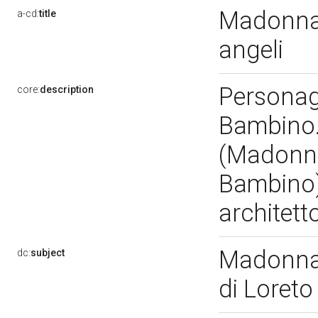
Madonna 
a-cd:
title
angeli
Personag
core:
description
Bambino. 
(Madonna 
Bambino)
architett
Madonna 
dc:
subject
di Loreto