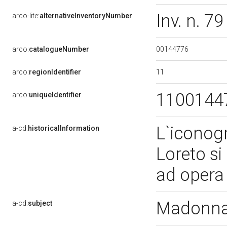
Inv. n. 7
arco-lite:
alternativeInventoryNumber
00144776
arco:
catalogueNumber
11
arco:
regionIdentifier
1100144
arco:
uniqueIdentifier
L`iconogr
a-cd:
historicalInformation
Loreto si
ad opera 
Madonna 
a-cd:
subject