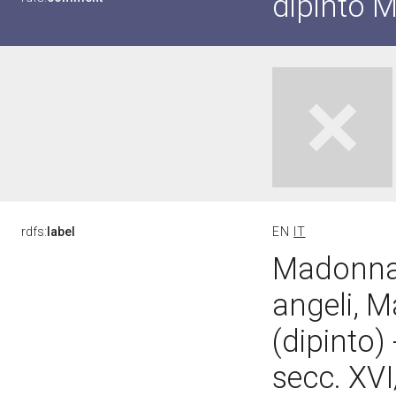
dipinto 
rdfs:
label
EN
IT
Madonna 
angeli, 
(dipinto)
secc. XVI