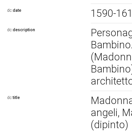
1590-16
dc:
date
Personag
dc:
description
Bambino. 
(Madonna 
Bambino)
architett
Madonna 
dc:
title
angeli, 
(dipinto)