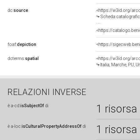
dc:
source
<https://w3id.org/a
Scheda catalografi
<https://catalogo.beni
foaf:
depiction
<https://sigecweb.ben
dcterms:
spatial
<https://w3id.org/a
Italia, Marche, PU, U
RELAZIONI INVERSE
1 risorsa
è
a-cd:
isSubjectOf
di
1 risorsa
è
a-loc:
isCulturalPropertyAddressOf
di