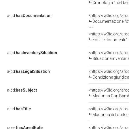
Cronologia 1 del b
a-cd:
hasDocumentation
Documentazione foto
<https://w3id.org/a
Fonti e documenti 1
a-cd:
hasInventorySituation
<https://w3id.org/ar
Situazione inventar
a-cd:
hasLegalSituation
Condizione giuridica
a-cd:
hasSubject
<https://w3id.org/a
Madonna Con Bambi
a-cd:
hasTitle
<https://w3id.org/arc
Madonna di Loreto i
core:
hasAgentRole
<https://w3id.org/ar