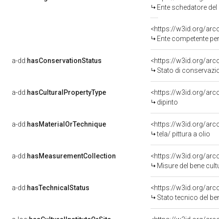
Ente schedatore de
<https://w3id.org/ar
Ente competente per tutela de
a-dd:
hasConservationStatus
<https://w3id.org/ar
Stato di conservazi
a-dd:
hasCulturalPropertyType
<https://w3id.org/a
dipinto
a-dd:
hasMaterialOrTechnique
<https://w3id.org/arco
tela/ pittura a olio
a-dd:
hasMeasurementCollection
<https://w3id.org/ar
Misure del bene cul
a-dd:
hasTechnicalStatus
<https://w3id.org/ar
Stato tecnico del b