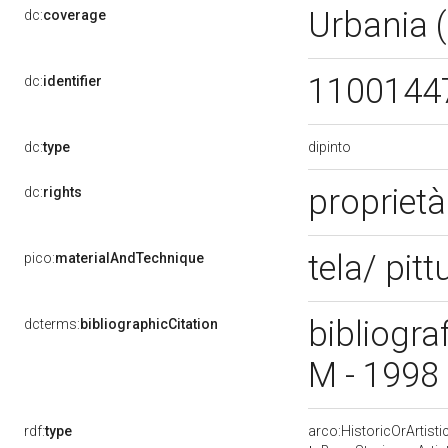
Urbania 
dc:
coverage
1100144
dc:
identifier
dipinto
dc:
type
proprietà
dc:
rights
tela/ pitt
pico:
materialAndTechnique
bibliogra
dcterms:
bibliographicCitation
M - 1998
rdf:
type
arco:HistoricOrArtisti