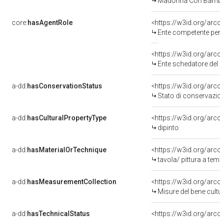
Madonna Con Bambi
core:
hasAgentRole
<https://w3id.org/ar
Ente competente per 
<https://w3id.org/ar
Ente schedatore del 
a-dd:
hasConservationStatus
<https://w3id.org/ar
Stato di conservazi
a-dd:
hasCulturalPropertyType
<https://w3id.org/a
dipinto
a-dd:
hasMaterialOrTechnique
<https://w3id.org/arc
tavola/ pittura a te
a-dd:
hasMeasurementCollection
<https://w3id.org/ar
Misure del bene cul
a-dd:
hasTechnicalStatus
<https://w3id.org/ar