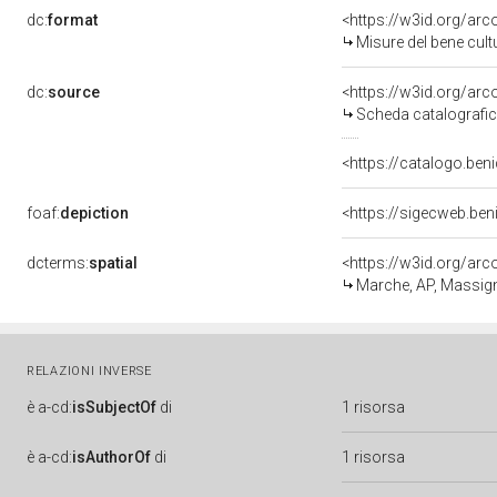
dc:
format
<https://w3id.org/ar
Misure del bene cul
dc:
source
<https://w3id.org/a
Scheda catalografi
<https://catalogo.beni
foaf:
depiction
<https://sigecweb.be
dcterms:
spatial
<https://w3id.org/a
Marche, AP, Massi
RELAZIONI INVERSE
è
a-cd:
isSubjectOf
di
1 risorsa
è
a-cd:
isAuthorOf
di
1 risorsa