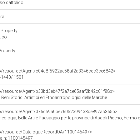
oso cattolico
era
cProperty
tico
Property
rco/resource/Agent/c04d8f5922ae58af2a3346ccc3ce6842>
30-1440/ 1501
rco/resource/Agent/b33bd3eb47f2a7ce65aaf2b42c01f88b>
 Beni Storici Artistici ed Etnoantropologici delle Marche
rco/resource/Agent/076d59a0be76052399433de897a5365b>
ologia, Belle Arti e Paesaggio per le province di Ascoli Piceno, Fermo 
rco/resource/CatalogueRecordOA/1100145497>
ca n: 1100145497