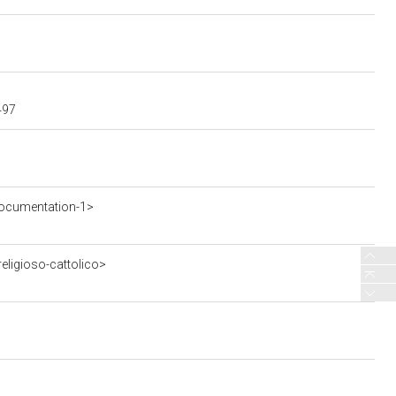
497
ocumentation-1>
eligioso-cattolico>