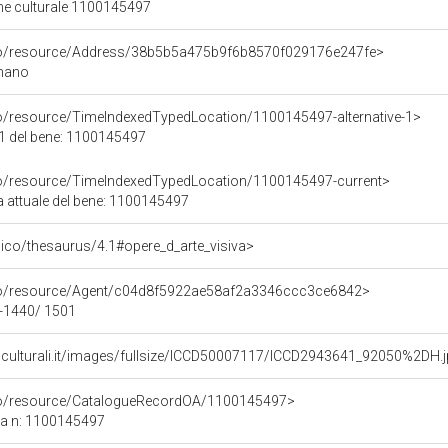
ene culturale 1100145497
rco/resource/Address/38b5b5a475b9f6b8570f029176e247fe>
gnano
co/resource/TimeIndexedTypedLocation/1100145497-alternative-1>
 1 del bene: 1100145497
co/resource/TimeIndexedTypedLocation/1100145497-current>
a attuale del bene: 1100145497
it/pico/thesaurus/4.1#opere_d_arte_visiva>
rco/resource/Agent/c04d8f5922ae58af2a3346ccc3ce6842>
30-1440/ 1501
niculturali.it/images/fullsize/ICCD50007117/ICCD2943641_92050%2DH.
rco/resource/CatalogueRecordOA/1100145497>
ca n: 1100145497