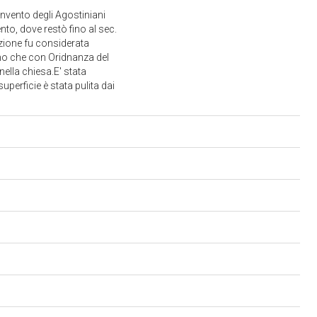
nvento degli Agostiniani
mento, dove restò fino al sec.
azione fu considerata
ermo che con Oridnanza del
nella chiesa.E' stata
perficie è stata pulita dai