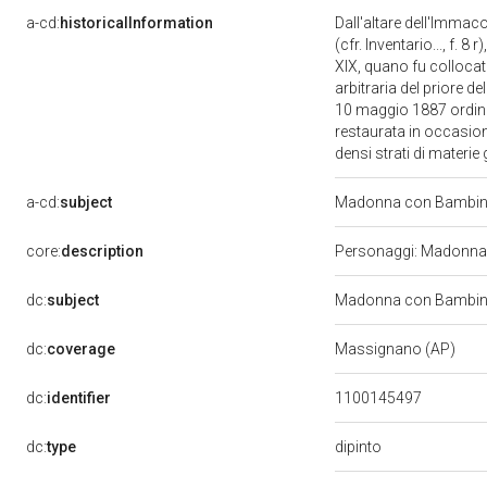
a-cd:
historicalInformation
Dall'altare dell'Immac
(cfr. Inventario..., f. 
XIX, quano fu collocato
arbitraria del priore d
10 maggio 1887 ordinò a
restaurata in occasion
densi strati di materie
a-cd:
subject
Madonna con Bambino
core:
description
Personaggi: Madonna; 
dc:
subject
Madonna con Bambino
dc:
coverage
Massignano (AP)
dc:
identifier
1100145497
dipinto
dc:
type