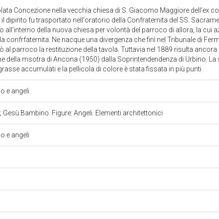
olata Concezione nella vecchia chiesa di S. Giacomo Maggiore dell'ex co
8 r), il dipinto fu trasportato nell'oratorio della Confraternita del SS. Sacra
 all'interno della nuova chiesa per volontà del parroco di allora, la cui 
ella confrfaternita. Ne nacque una divergenza che finì nel Tribunale di F
l parroco la restituzione della tavola. Tuttavia nel 1889 risulta ancora 
e della msotra di Ancona (1950) dalla Soprintendendenza di Urbino. La su
 grasse accumulati e la pellicola di colore è stata fissata in più punti
 e angeli
Gesù Bambino. Figure: Angeli. Elementi architettonici
 e angeli