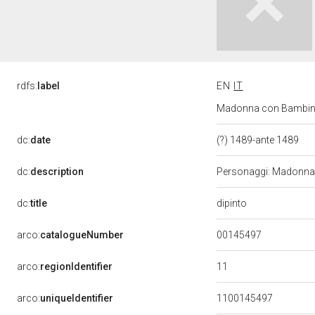
rdfs:
label
EN
IT
Madonna con Bambino e 
dc:
date
(?) 1489-ante 1489
dc:
description
Personaggi: Madonna; 
dipinto
dc:
title
00145497
arco:
catalogueNumber
11
arco:
regionIdentifier
arco:
uniqueIdentifier
1100145497