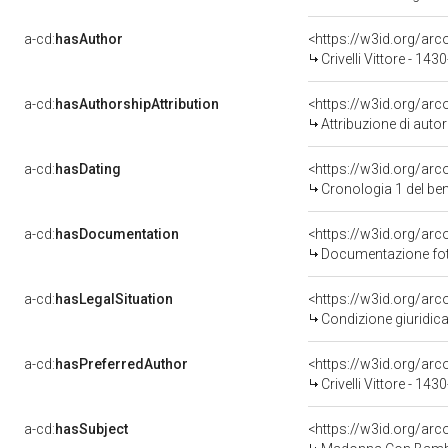
a-cd:
hasAuthor
<https://w3id.org/a
Crivelli Vittore - 14
a-cd:
hasAuthorshipAttribution
<https://w3id.org/ar
Attribuzione di aut
a-cd:
hasDating
<https://w3id.org/ar
Cronologia 1 del b
a-cd:
hasDocumentation
<https://w3id.org/a
Documentazione foto
a-cd:
hasLegalSituation
<https://w3id.org/arc
Condizione giuridica
a-cd:
hasPreferredAuthor
<https://w3id.org/a
Crivelli Vittore - 14
a-cd:
hasSubject
<https://w3id.org/a