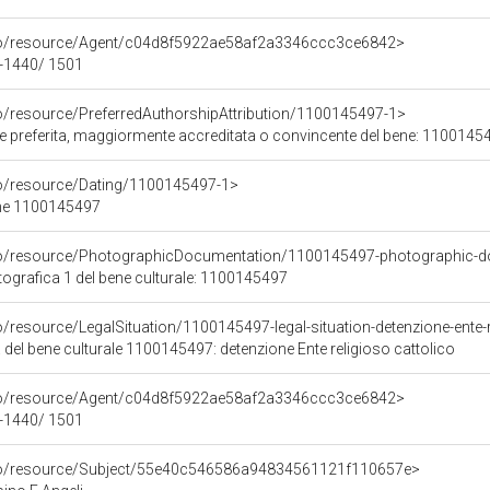
rco/resource/Agent/c04d8f5922ae58af2a3346ccc3ce6842>
30-1440/ 1501
co/resource/PreferredAuthorshipAttribution/1100145497-1>
ore preferita, maggiormente accreditata o convincente del bene: 1100145
co/resource/Dating/1100145497-1>
ene 1100145497
rco/resource/PhotographicDocumentation/1100145497-photographic-d
grafica 1 del bene culturale: 1100145497
o/resource/LegalSituation/1100145497-legal-situation-detenzione-ente-r
 del bene culturale 1100145497: detenzione Ente religioso cattolico
rco/resource/Agent/c04d8f5922ae58af2a3346ccc3ce6842>
30-1440/ 1501
rco/resource/Subject/55e40c546586a94834561121f110657e>