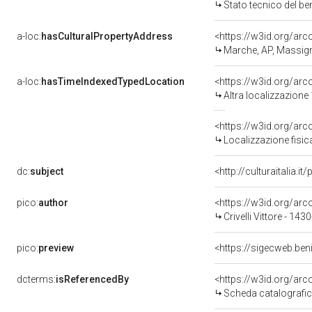
Stato tecnico del b
a-loc:
hasCulturalPropertyAddress
<https://w3id.org/a
Marche, AP, Massi
a-loc:
hasTimeIndexedTypedLocation
<https://w3id.org/ar
Altra localizzazione
<https://w3id.org/ar
Localizzazione fisic
dc:
subject
<http://culturaitalia.
pico:
author
<https://w3id.org/a
Crivelli Vittore - 14
pico:
preview
<https://sigecweb.be
dcterms:
isReferencedBy
<https://w3id.org/a
Scheda catalografi