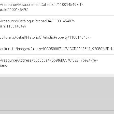
co/resource/MeasurementCollection/1100145497-1>
turale 1100145497
rco/resource/CatalogueRecordOA/1100145497>
ca n: 1100145497
culturali.it/detail/HistoricOrArtisticProperty/1100145497>
niculturali.it/images/fullsize/ICCD50007117/ICCD2943641_92050%2DH.
rco/resource/Address/38b5b5a475b9f6b8570f029176e247fe>
gnano