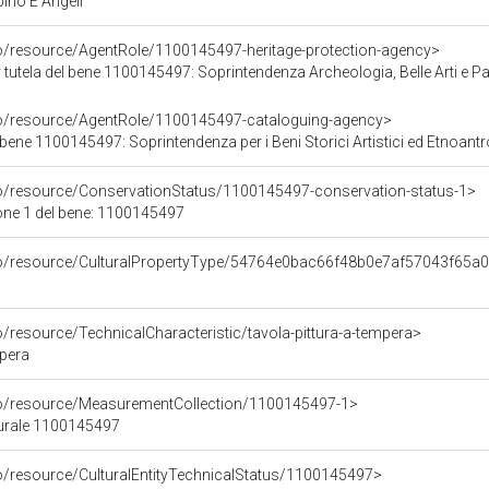
no E Angeli
co/resource/AgentRole/1100145497-heritage-protection-agency>
tutela del bene 1100145497: Soprintendenza Archeologia, Belle Arti e P
co/resource/AgentRole/1100145497-cataloguing-agency>
bene 1100145497: Soprintendenza per i Beni Storici Artistici ed Etnoant
co/resource/ConservationStatus/1100145497-conservation-status-1>
one 1 del bene: 1100145497
rco/resource/CulturalPropertyType/54764e0bac66f48b0e7af57043f65a
o/resource/TechnicalCharacteristic/tavola-pittura-a-tempera>
mpera
co/resource/MeasurementCollection/1100145497-1>
turale 1100145497
co/resource/CulturalEntityTechnicalStatus/1100145497>