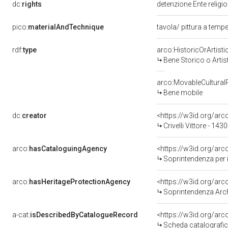
dc:
rights
detenzione Ente religi
pico:
materialAndTechnique
tavola/ pittura a temp
rdf:
type
arco:HistoricOrArtisti
Bene Storico o Artis
arco:MovableCultural
Bene mobile
dc:
creator
<https://w3id.org/a
Crivelli Vittore - 14
arco:
hasCataloguingAgency
<https://w3id.org/a
Soprintendenza per i
arco:
hasHeritageProtectionAgency
<https://w3id.org/a
Soprintendenza Arche
a-cat:
isDescribedByCatalogueRecord
<https://w3id.org/a
Scheda catalografi