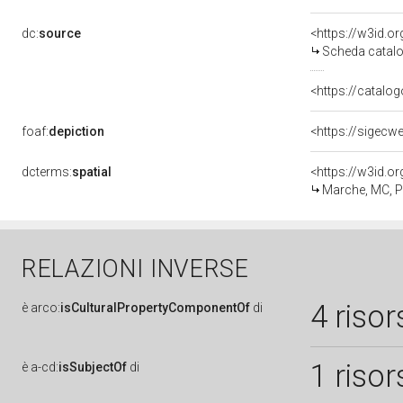
dc:
source
<https://w3id.
Scheda catalo
<https://catalog
foaf:
depiction
<https://sigecw
dcterms:
spatial
<https://w3id.
Marche, MC, 
RELAZIONI INVERSE
4 risor
è
arco:
isCulturalPropertyComponentOf
di
1 risor
è
a-cd:
isSubjectOf
di