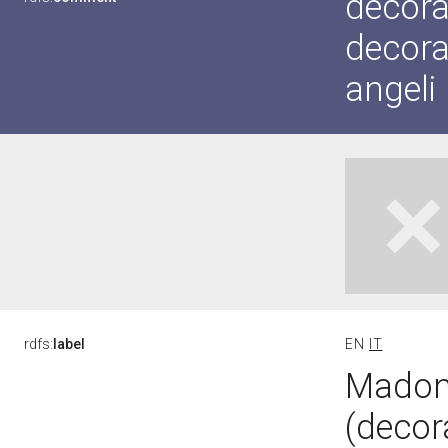
decora
decora
angeli
rdfs:
label
EN
IT
Madon
(decor