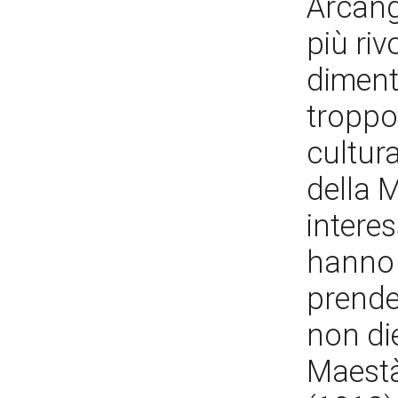
Arcang
più riv
diment
troppo
cultur
della 
interes
hanno s
prende
non di
Maestà