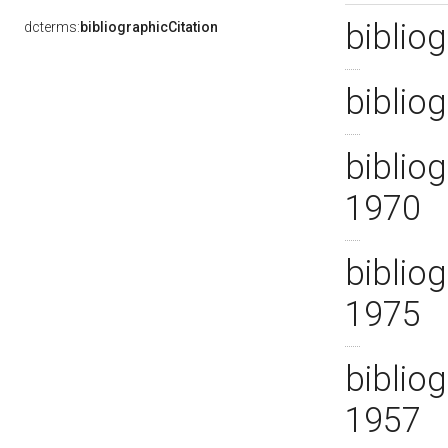
bibliog
dcterms:
bibliographicCitation
biblio
bibliog
1970
bibliog
1975
bibliog
1957