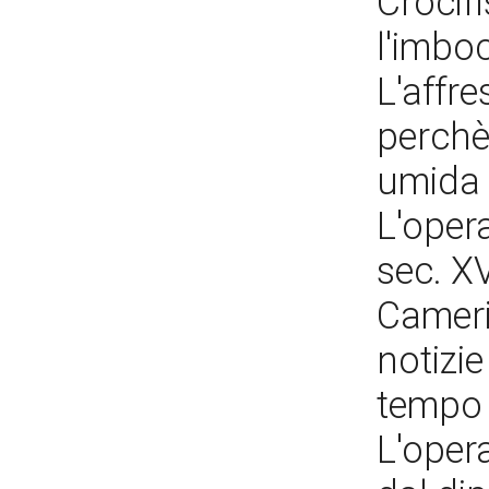
Crocifi
l'imbo
L'affre
perchè 
umida 
L'oper
sec. X
Cameri
notizie
tempo 
L'oper