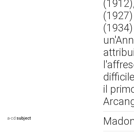
(1912)
(1927)
(1934)
un'Ann
attribu
l'affre
diffici
il prim
Arcang
Madon
a-cd:
subject