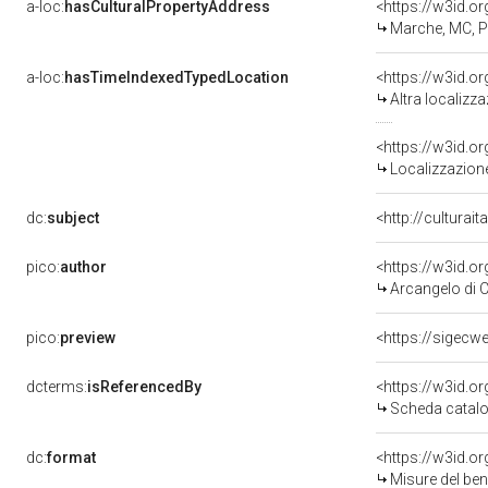
a-loc:
hasCulturalPropertyAddress
<https://w3id.
Marche, MC, 
a-loc:
hasTimeIndexedTypedLocation
<https://w3id.o
Altra localizz
<https://w3id.
Localizzazione
dc:
subject
<http://culturai
pico:
author
<https://w3id.
Arcangelo di 
pico:
preview
<https://sigecw
dcterms:
isReferencedBy
<https://w3id.
Scheda catalo
dc:
format
<https://w3id.
Misure del be