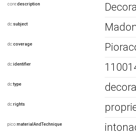
Decora
core:
description
Madon
dc:
subject
Piorac
dc:
coverage
11001
dc:
identifier
decora
dc:
type
proprie
dc:
rights
intona
pico:
materialAndTechnique