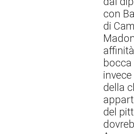
dal di
con Ba
di Cam
Madonn
affinit
bocca 
invece 
della 
appart
del pit
dovrebb