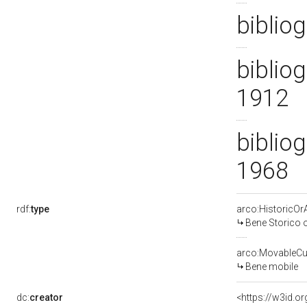
biblio
bibliog
1912
bibliog
1968
rdf:
type
arco:HistoricOrA
Bene Storico o
arco:MovableCul
Bene mobile
dc:
creator
<https://w3id.