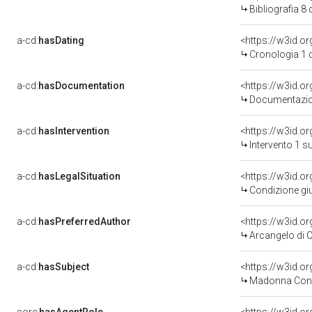
Bibliografia 8
a-cd:
hasDating
<https://w3id.o
Cronologia 1 
a-cd:
hasDocumentation
Documentazion
a-cd:
hasIntervention
<https://w3id.o
Intervento 1 s
a-cd:
hasLegalSituation
Condizione giu
a-cd:
hasPreferredAuthor
<https://w3id.
Arcangelo di 
a-cd:
hasSubject
<https://w3id.
Madonna Con 