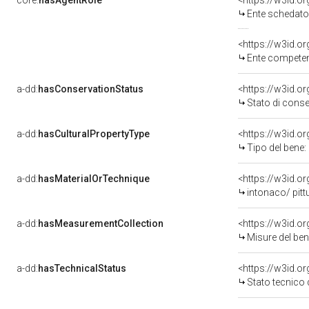
core:
hasAgentRole
<https://w3id.
Ente schedatore d
<https://w3id.o
Ente competente per tut
a-dd:
hasConservationStatus
<https://w3id.o
Stato di cons
a-dd:
hasCulturalPropertyType
<https://w3id.
Tipo del bene:
a-dd:
hasMaterialOrTechnique
<https://w3id.o
intonaco/ pitt
a-dd:
hasMeasurementCollection
<https://w3id.
Misure del be
a-dd:
hasTechnicalStatus
<https://w3id.o
Stato tecnico