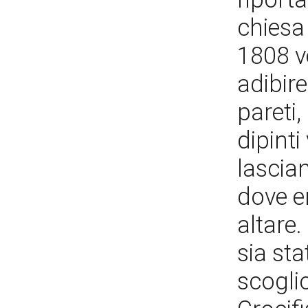
chiesa
1808 v
adibire
pareti,
dipinti
lascian
dove e
altare.
sia sta
scoglio