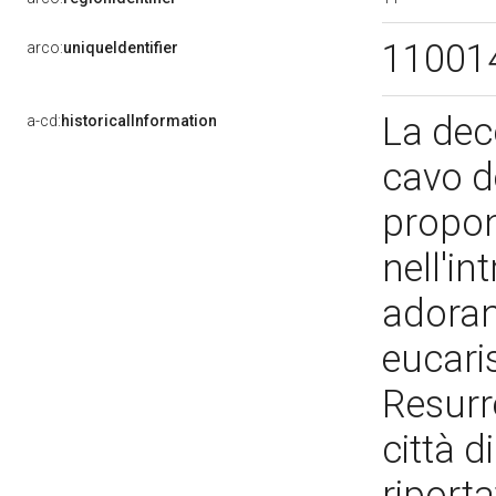
11001
arco:
uniqueIdentifier
La dec
a-cd:
historicalInformation
cavo de
propon
nell'in
adorant
eucari
Resurr
città d
riport