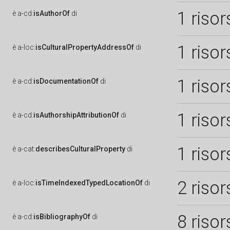
1 risor
è
a-cd:
isAuthorOf
di
1 risor
è
a-loc:
isCulturalPropertyAddressOf
di
1 risor
è
a-cd:
isDocumentationOf
di
1 risor
è
a-cd:
isAuthorshipAttributionOf
di
1 risor
è
a-cat:
describesCulturalProperty
di
2 risor
è
a-loc:
isTimeIndexedTypedLocationOf
di
8 risor
è
a-cd:
isBibliographyOf
di