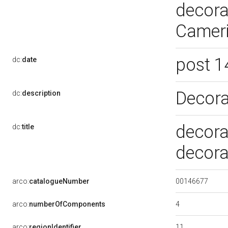
decora
Cameri
post 1
dc:
date
Decora
dc:
description
decora
dc:
title
decora
00146677
arco:
catalogueNumber
4
arco:
numberOfComponents
11
arco:
regionIdentifier