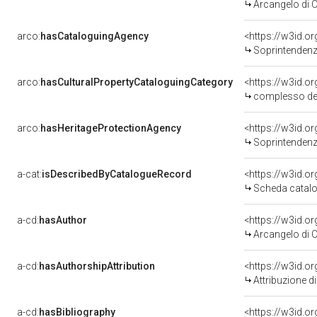
Arcangelo di 
arco:
hasCataloguingAgency
<https://w3id.
Soprintendenza
arco:
hasCulturalPropertyCataloguingCategory
<https://w3id.o
complesso de
arco:
hasHeritageProtectionAgency
<https://w3id.
Soprintendenza 
a-cat:
isDescribedByCatalogueRecord
<https://w3id.
Scheda catalo
a-cd:
hasAuthor
<https://w3id.
Arcangelo di 
a-cd:
hasAuthorshipAttribution
<https://w3id.o
Attribuzione d
a-cd:
hasBibliography
<https://w3id.o