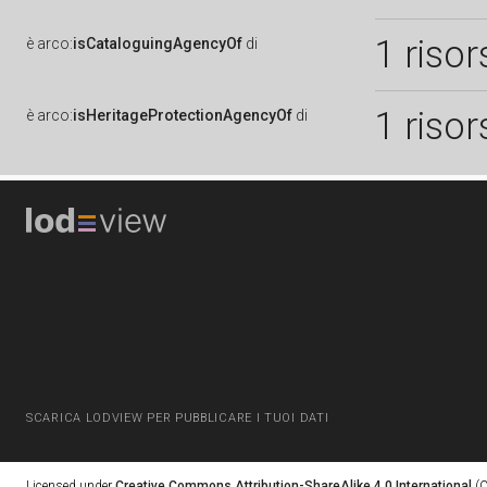
1 risor
è
arco:
isCataloguingAgencyOf
di
1 risor
è
arco:
isHeritageProtectionAgencyOf
di
SCARICA LODVIEW PER PUBBLICARE I TUOI DATI
Licensed under
Creative Commons Attribution-ShareAlike 4.0 International
(C