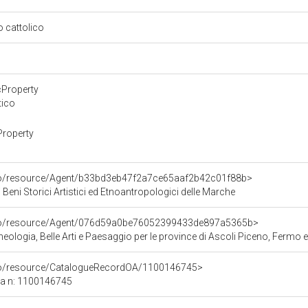
so cattolico
cProperty
tico
Property
rco/resource/Agent/b33bd3eb47f2a7ce65aaf2b42c01f88b>
 Beni Storici Artistici ed Etnoantropologici delle Marche
rco/resource/Agent/076d59a0be76052399433de897a5365b>
ologia, Belle Arti e Paesaggio per le province di Ascoli Piceno, Fermo 
rco/resource/CatalogueRecordOA/1100146745>
ca n: 1100146745