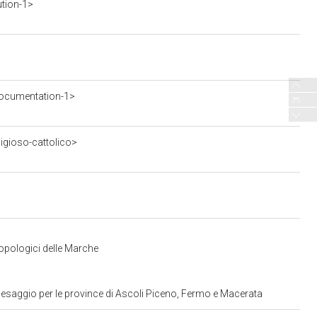
ution-1>
ocumentation-1>
ligioso-cattolico>
ropologici delle Marche
aesaggio per le province di Ascoli Piceno, Fermo e Macerata