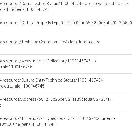
co/resource/ConservationStatus/1100146745-conservation-status-1>
one 1 del bene: 1100146745
rco/resource/CulturalPropertyType/54764e0bac66f48b0e7af57043f65a
/resource/TechnicalCharacteristic/tela-pittura-a-olio>
co/resource/MeasurementCollection/1100146745-1>
turale 1100146745
co/resource/CulturalEntityTechnicalStatus/1100146745>
ene culturale 1100146745
rco/resource/Address/b84216c25bef721f185bfc8af727334f>
o
co/resource/TimeIndexedTypedLocation/1100146745-current>
a attuale del bene: 1100146745