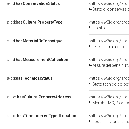
a-dd:
hasConservationStatus
<https://w3id.org/ar
Stato di conservazi
a-dd:
hasCulturalPropertyType
<https://w3id.org/a
dipinto
a-dd:
hasMaterialOrTechnique
<https://w3id.org/arco
tela/ pittura a olio
a-dd:
hasMeasurementCollection
<https://w3id.org/ar
Misure del bene cul
a-dd:
hasTechnicalStatus
<https://w3id.org/ar
Stato tecnico del b
a-loc:
hasCulturalPropertyAddress
<https://w3id.org/a
Marche, MC, Piorac
a-loc:
hasTimeIndexedTypedLocation
<https://w3id.org/ar
Localizzazione fisic