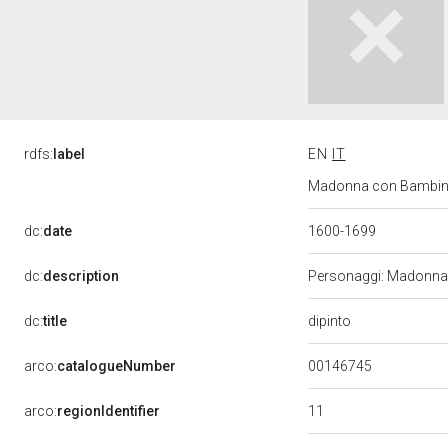
rdfs:
label
EN
IT
Madonna con Bambino e
dc:
date
1600-1699
dc:
description
Personaggi: Madonna; 
dipinto
dc:
title
00146745
arco:
catalogueNumber
11
arco:
regionIdentifier