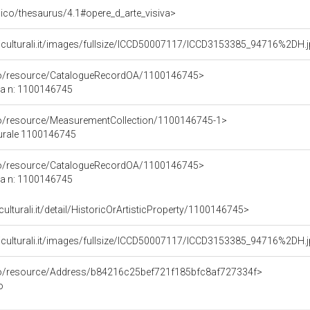
it/pico/thesaurus/4.1#opere_d_arte_visiva>
niculturali.it/images/fullsize/ICCD50007117/ICCD3153385_94716%2DH.
rco/resource/CatalogueRecordOA/1100146745>
ca n: 1100146745
co/resource/MeasurementCollection/1100146745-1>
turale 1100146745
rco/resource/CatalogueRecordOA/1100146745>
ca n: 1100146745
culturali.it/detail/HistoricOrArtisticProperty/1100146745>
niculturali.it/images/fullsize/ICCD50007117/ICCD3153385_94716%2DH.
rco/resource/Address/b84216c25bef721f185bfc8af727334f>
o