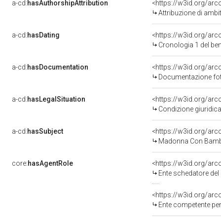
a-cd:
hasAuthorshipAttribution
<https://w3id.org/arc
Attribuzione di ambi
a-cd:
hasDating
<https://w3id.org/ar
Cronologia 1 del b
a-cd:
hasDocumentation
<https://w3id.org/a
Documentazione foto
a-cd:
hasLegalSituation
<https://w3id.org/arc
Condizione giuridica
a-cd:
hasSubject
<https://w3id.org/a
Madonna Con Bambi
core:
hasAgentRole
<https://w3id.org/ar
Ente schedatore del 
<https://w3id.org/ar
Ente competente per 