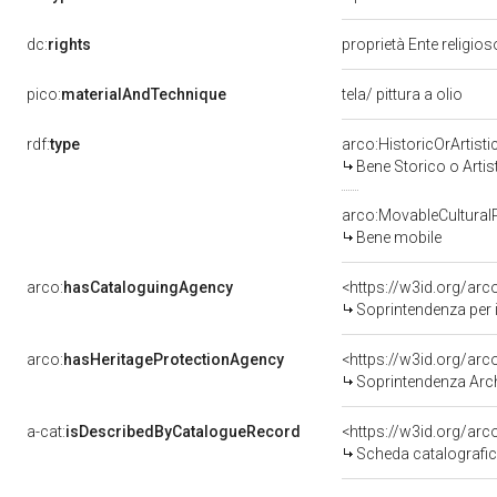
dc:
rights
proprietà Ente religio
pico:
materialAndTechnique
tela/ pittura a olio
rdf:
type
arco:HistoricOrArtisti
Bene Storico o Artis
arco:MovableCultural
Bene mobile
arco:
hasCataloguingAgency
<https://w3id.org/a
Soprintendenza per i
arco:
hasHeritageProtectionAgency
<https://w3id.org/a
Soprintendenza Arche
a-cat:
isDescribedByCatalogueRecord
<https://w3id.org/a
Scheda catalografi