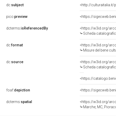
dc:
subject
<http://culturaitalia.
pico:
preview
<https://sigecweb.be
dcterms:
isReferencedBy
<https://w3id.org/a
Scheda catalografi
dc:
format
<https://w3id.org/ar
Misure del bene cul
dc:
source
<https://w3id.org/a
Scheda catalografi
<https://catalogo.beni
foaf:
depiction
<https://sigecweb.be
dcterms:
spatial
<https://w3id.org/a
Marche, MC, Piorac