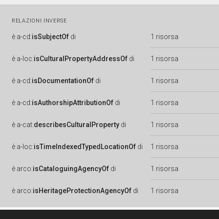
RELAZIONI INVERSE
è
a-cd:
isSubjectOf
di
1 risorsa
è
a-loc:
isCulturalPropertyAddressOf
di
1 risorsa
è
a-cd:
isDocumentationOf
di
1 risorsa
è
a-cd:
isAuthorshipAttributionOf
di
1 risorsa
è
a-cat:
describesCulturalProperty
di
1 risorsa
è
a-loc:
isTimeIndexedTypedLocationOf
di
1 risorsa
è
arco:
isCataloguingAgencyOf
di
1 risorsa
è
arco:
isHeritageProtectionAgencyOf
di
1 risorsa