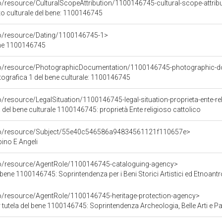
o/resource/CulturalScopeAttribution/1100146745-cultural-scope-attrib
to culturale del bene: 1100146745
co/resource/Dating/1100146745-1>
ene 1100146745
rco/resource/PhotographicDocumentation/1100146745-photographic-d
grafica 1 del bene culturale: 1100146745
o/resource/LegalSituation/1100146745-legal-situation-proprieta-ente-re
 del bene culturale 1100146745: proprietà Ente religioso cattolico
rco/resource/Subject/55e40c546586a94834561121f110657e>
no E Angeli
co/resource/AgentRole/1100146745-cataloguing-agency>
bene 1100146745: Soprintendenza per i Beni Storici Artistici ed Etnoant
co/resource/AgentRole/1100146745-heritage-protection-agency>
tutela del bene 1100146745: Soprintendenza Archeologia, Belle Arti e P