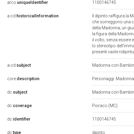
arco:
uniqueIdentifier
1100146745
a-cd:
historicalInformation
Il dipinto raffigura la 
che sorreggono una co
della Madonna; un giudi
la figura della Madon
il volto, senza essere 
lo stereotipo dell'imm
presenti vaste ridipint
a-cd:
subject
Madonna con Bambino
core:
description
Personaggi: Madonna; 
dc:
subject
Madonna con Bambino
dc:
coverage
Pioraco (MC)
dc:
identifier
1100146745
dipinto
dc:
type