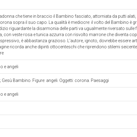
Madonna che tiene in braccio il Bambino fasciato, attorniata da putti alati, 
rona sopra il suo capo. La qualità è mediocre: il volto del Bambino è g
zio riguardante la disarmonia delle parti va ugualmente riversato sulle fi
na, con veste rosa e tunica azzurra con risvolto marrone che diventa co
espressivo, è abbastanza grazioso. L'autore, ignoto, dovrebbe essere arti
agine ricorda anche dipinti ottocenteschi che riprendono stilemi seicente
ure
 e angeli
Gesù Bambino. Figure: angeli. Oggetti: corona. Paesaggi
 e angeli