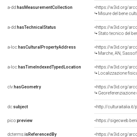
a-dd:
hasMeasurementCollection
<https://w3id.org/ar
Misure del bene cul
a-dd:
hasTechnicalStatus
<https://w3id.org/ar
Stato tecnico del b
a-loc:
hasCulturalPropertyAddress
<https://w3id.org/a
Marche, AN, Sassof
a-loc:
hasTimeIndexedTypedLocation
<https://w3id.org/ar
Localizzazione fisic
clv:
hasGeometry
<https://w3id.org/ar
Georeferenziazione 
dc:
subject
<http://culturaitalia.
pico:
preview
<https://sigecweb.be
dcterms:
isReferencedBy
<https://w3id.org/a