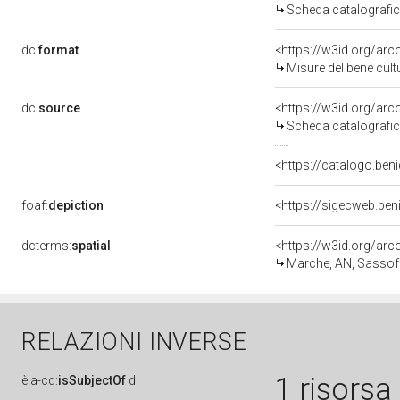
Scheda catalografi
dc:
format
<https://w3id.org/ar
Misure del bene cul
dc:
source
<https://w3id.org/a
Scheda catalografi
<https://catalogo.beni
foaf:
depiction
<https://sigecweb.be
dcterms:
spatial
<https://w3id.org/a
Marche, AN, Sassof
RELAZIONI INVERSE
1 risorsa
è
a-cd:
isSubjectOf
di