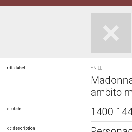
rdfs:
label
EN
IT
Madonna 
ambito m
1400-14
dc:
date
Personag
dc:
description