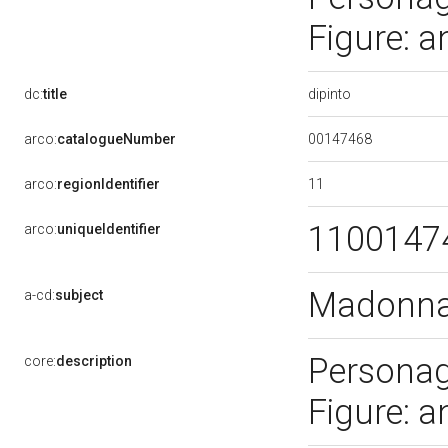
Figure: a
dipinto
dc:
title
00147468
arco:
catalogueNumber
11
arco:
regionIdentifier
1100147
arco:
uniqueIdentifier
Madonna 
a-cd:
subject
Personag
core:
description
Figure: a