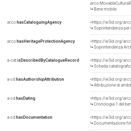
arco:MovableCultural
Bene mobile
arco:
hasCataloguingAgency
<https://w3id.org/a
Soprintendenza per i
arco:
hasHeritageProtectionAgency
<https://w3id.org/a
Soprintendenza Arche
a-cat:
isDescribedByCatalogueRecord
<https://w3id.org/a
Scheda catalografi
a-cd:
hasAuthorshipAttribution
<https://w3id.org/arc
Attribuzione di ambi
a-cd:
hasDating
<https://w3id.org/ar
Cronologia 1 del b
a-cd:
hasDocumentation
Documentazione foto