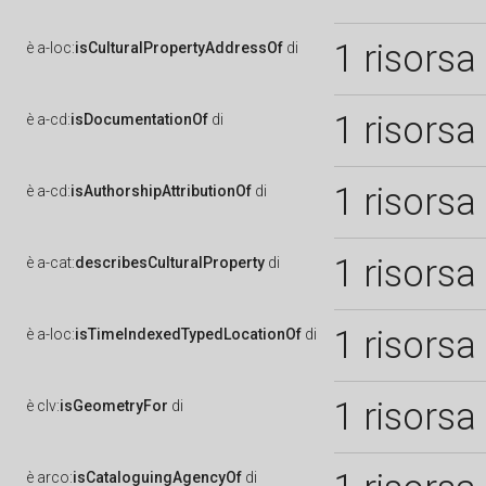
1 risorsa
è
a-loc:
isCulturalPropertyAddressOf
di
1 risorsa
è
a-cd:
isDocumentationOf
di
1 risorsa
è
a-cd:
isAuthorshipAttributionOf
di
1 risorsa
è
a-cat:
describesCulturalProperty
di
1 risorsa
è
a-loc:
isTimeIndexedTypedLocationOf
di
1 risorsa
è
clv:
isGeometryFor
di
è
arco:
isCataloguingAgencyOf
di