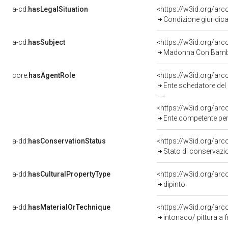
a-cd:
hasLegalSituation
<https://w3id.org/arc
Condizione giuridica
a-cd:
hasSubject
<https://w3id.org/a
Madonna Con Bambi
core:
hasAgentRole
<https://w3id.org/ar
Ente schedatore del ben
<https://w3id.org/ar
Ente competente per tutela de
a-dd:
hasConservationStatus
<https://w3id.org/ar
Stato di conservazi
a-dd:
hasCulturalPropertyType
<https://w3id.org/a
dipinto
a-dd:
hasMaterialOrTechnique
<https://w3id.org/arc
intonaco/ pittura a 