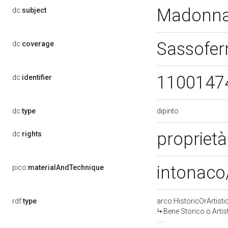
Madonna 
dc:
subject
Sassofer
dc:
coverage
1100147
dc:
identifier
dipinto
dc:
type
propriet
dc:
rights
intonaco/
pico:
materialAndTechnique
rdf:
type
arco:HistoricOrArtisti
Bene Storico o Artis