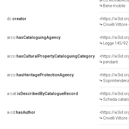
arco:MovableCul
Bene mobile
dc:
creator
<https://w3id.
Crivelli Vittor
arco:
hasCataloguingAgency
<https://w3id.
Legge 145/92
arco:
hasCulturalPropertyCataloguingCategory
<https://w3id.o
pendant
arco:
hasHeritageProtectionAgency
<https://w3id.
Soprintendenza 
a-cat:
isDescribedByCatalogueRecord
<https://w3id.
Scheda catalo
a-cd:
hasAuthor
<https://w3id.
Crivelli Vittor