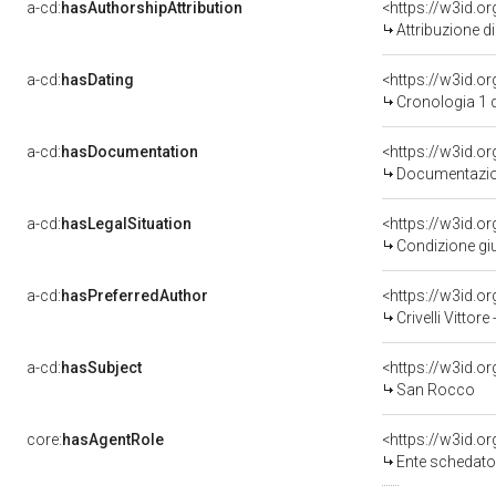
a-cd:
hasAuthorshipAttribution
<https://w3id.o
Attribuzione d
a-cd:
hasDating
<https://w3id.
Cronologia 1 
a-cd:
hasDocumentation
Documentazion
a-cd:
hasLegalSituation
Condizione giu
a-cd:
hasPreferredAuthor
<https://w3id.
Crivelli Vittor
a-cd:
hasSubject
<https://w3id.
San Rocco
core:
hasAgentRole
<https://w3id.
Ente schedato