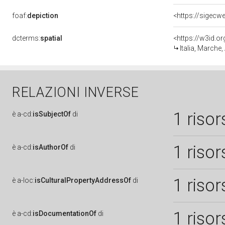
foaf:
depiction
<https://sigecw
dcterms:
spatial
<https://w3id.
Italia, Marche
RELAZIONI INVERSE
1 risor
è
a-cd:
isSubjectOf
di
1 risor
è
a-cd:
isAuthorOf
di
1 risor
è
a-loc:
isCulturalPropertyAddressOf
di
1 risor
è
a-cd:
isDocumentationOf
di