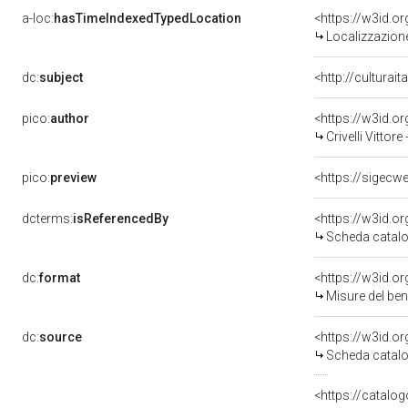
a-loc:
hasTimeIndexedTypedLocation
<https://w3id.
Localizzazione
dc:
subject
<http://culturai
pico:
author
<https://w3id.
Crivelli Vittor
pico:
preview
<https://sigecw
dcterms:
isReferencedBy
<https://w3id.
Scheda catalo
dc:
format
<https://w3id.
Misure del be
dc:
source
<https://w3id.
Scheda catalo
<https://catalog