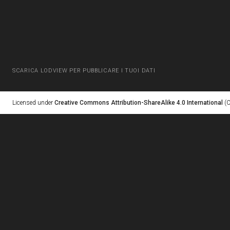
SCARICA LODVIEW PER PUBBLICARE I TUOI DATI
Licensed under
Creative Commons Attribution-ShareAlike 4.0 International
(C