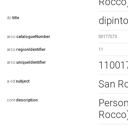
Rocco)
dipint
dc:
title
00177573
arco:
catalogueNumber
11
arco:
regionIdentifier
11001
arco:
uniqueIdentifier
San R
a-cd:
subject
Person
core:
description
Rocco)