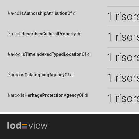
1 risor
è
a-cd:
isAuthorshipAttributionOf
di
1 risor
è
a-cat:
describesCulturalProperty
di
1 risor
è
a-loc:
isTimeIndexedTypedLocationOf
di
1 risor
è
arco:
isCataloguingAgencyOf
di
1 risor
è
arco:
isHeritageProtectionAgencyOf
di