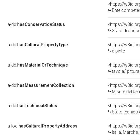
<https://w3id.o
Ente competente per tut
a-dd:
hasConservationStatus
<https://w3id.o
Stato di cons
a-dd:
hasCulturalPropertyType
<https://w3id.
dipinto
a-dd:
hasMaterialOrTechnique
<https://w3id.o
tavola/ pittur
a-dd:
hasMeasurementCollection
<https://w3id.
Misure del be
a-dd:
hasTechnicalStatus
<https://w3id.o
Stato tecnico
a-loc:
hasCulturalPropertyAddress
<https://w3id.
Italia, Marche