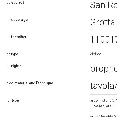
San R
dc:
subject
Grott
dc:
coverage
11001
dc:
identifier
dipinto
dc:
type
proprie
dc:
rights
tavola
pico:
materialAndTechnique
rdf:
type
arco:HistoricOrA
Bene Storico o