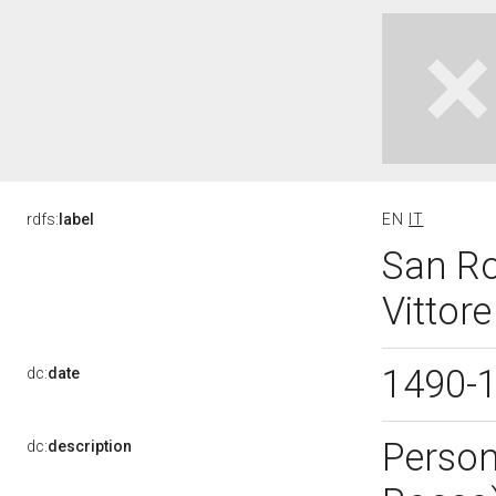
rdfs:
label
EN
IT
San Roc
Vittore
1490-
dc:
date
Person
dc:
description