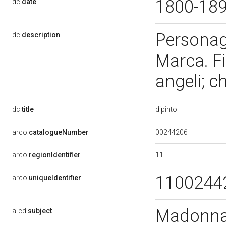
1800-18
dc:
date
Personag
dc:
description
Marca. Fi
angeli; c
dipinto
dc:
title
00244206
arco:
catalogueNumber
11
arco:
regionIdentifier
1100244
arco:
uniqueIdentifier
Madonna 
a-cd:
subject