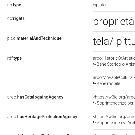
dipinto
dc:
type
proprietà
dc:
rights
tela/ pitt
pico:
materialAndTechnique
rdf:
type
arco:HistoricOrArtisti
Bene Storico o Artis
arco:MovableCultural
Bene mobile
arco:
hasCataloguingAgency
<https://w3id.org/a
Soprintendenza per i
arco:
hasHeritageProtectionAgency
<https://w3id.org/a
Soprintendenza Arche