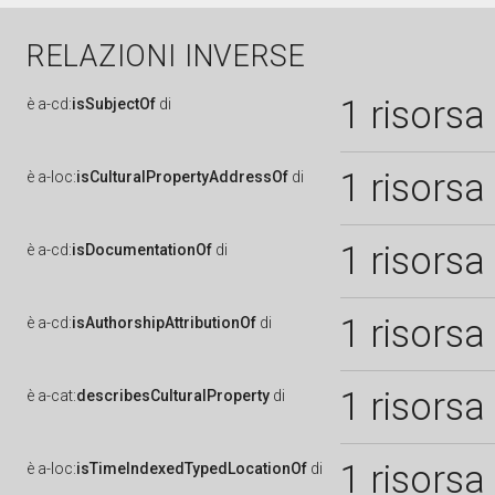
RELAZIONI INVERSE
1 risorsa
è
a-cd:
isSubjectOf
di
1 risorsa
è
a-loc:
isCulturalPropertyAddressOf
di
1 risorsa
è
a-cd:
isDocumentationOf
di
1 risorsa
è
a-cd:
isAuthorshipAttributionOf
di
1 risorsa
è
a-cat:
describesCulturalProperty
di
1 risorsa
è
a-loc:
isTimeIndexedTypedLocationOf
di