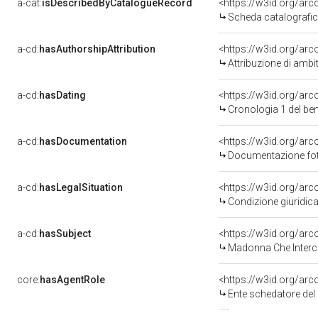
a-cat:
isDescribedByCatalogueRecord
<https://w3id.org/a
Scheda catalografi
a-cd:
hasAuthorshipAttribution
<https://w3id.org/arc
Attribuzione di ambi
a-cd:
hasDating
<https://w3id.org/ar
Cronologia 1 del b
a-cd:
hasDocumentation
Documentazione foto
a-cd:
hasLegalSituation
Condizione giuridica
a-cd:
hasSubject
<https://w3id.org/a
Madonna Che Interce
core:
hasAgentRole
<https://w3id.org/ar
Ente schedatore del ben