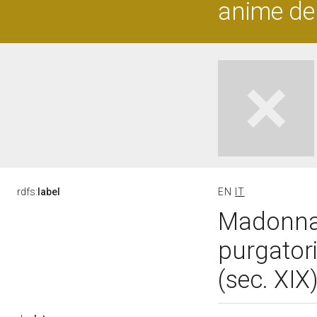
anime de
rdfs:
label
EN
IT
Madonna 
purgatori
(sec. XIX