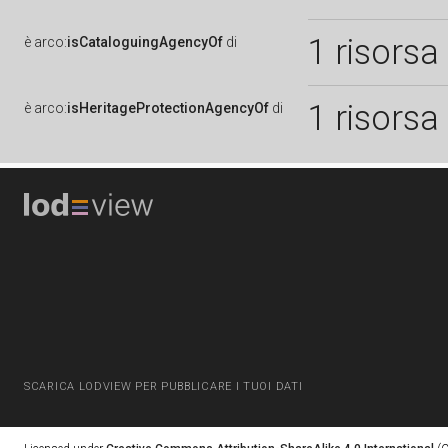
1 risorsa
è
arco:
isCataloguingAgencyOf
di
1 risorsa
è
arco:
isHeritageProtectionAgencyOf
di
SCARICA LODVIEW PER PUBBLICARE I TUOI DATI