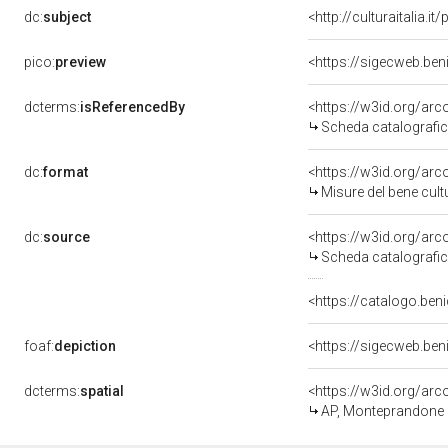
dc:
subject
<http://culturaitalia.
pico:
preview
<https://sigecweb.be
dcterms:
isReferencedBy
<https://w3id.org/a
Scheda catalografi
dc:
format
<https://w3id.org/ar
Misure del bene cul
dc:
source
<https://w3id.org/a
Scheda catalografi
<https://catalogo.beni
foaf:
depiction
<https://sigecweb.be
dcterms:
spatial
<https://w3id.org/a
AP, Monteprandone