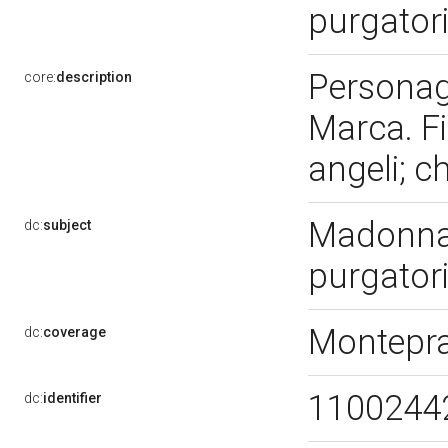
purgator
Personag
core:
description
Marca. Fi
angeli; c
Madonna 
dc:
subject
purgator
Montepr
dc:
coverage
1100244
dc:
identifier