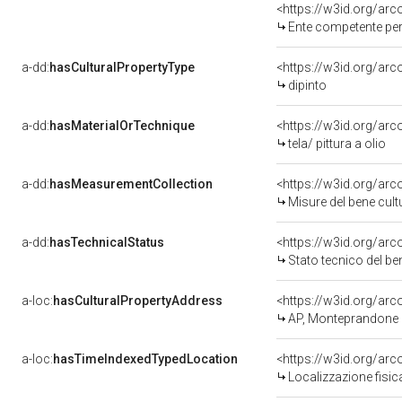
<https://w3id.org/ar
Ente competente per tutela del
a-dd:
hasCulturalPropertyType
<https://w3id.org/a
dipinto
a-dd:
hasMaterialOrTechnique
<https://w3id.org/arco
tela/ pittura a olio
a-dd:
hasMeasurementCollection
<https://w3id.org/ar
Misure del bene cul
a-dd:
hasTechnicalStatus
<https://w3id.org/ar
Stato tecnico del b
a-loc:
hasCulturalPropertyAddress
<https://w3id.org/a
AP, Monteprandone
a-loc:
hasTimeIndexedTypedLocation
<https://w3id.org/ar
Localizzazione fisic