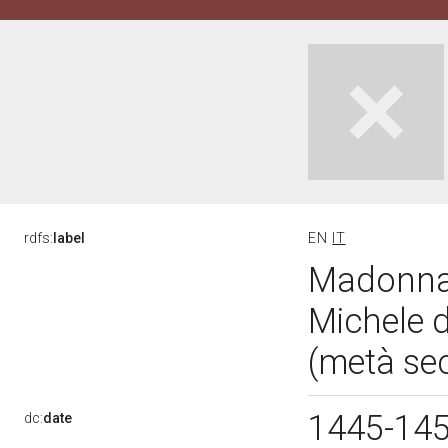
rdfs:
label
EN
IT
Madonna c
Michele d
(metà se
1445-14
dc:
date