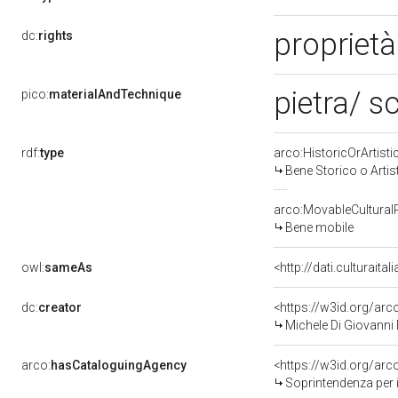
propriet
dc:
rights
pietra/ s
pico:
materialAndTechnique
rdf:
type
arco:HistoricOrArtisti
Bene Storico o Artis
arco:MovableCultural
Bene mobile
owl:
sameAs
<http://dati.culturaita
dc:
creator
<https://w3id.org/a
Michele Di Giovanni D
arco:
hasCataloguingAgency
<https://w3id.org/a
Soprintendenza per i