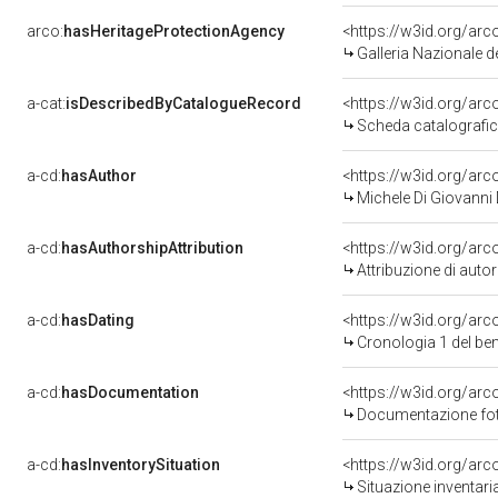
arco:
hasHeritageProtectionAgency
<https://w3id.org/a
Galleria Nazionale d
a-cat:
isDescribedByCatalogueRecord
<https://w3id.org/a
Scheda catalografi
a-cd:
hasAuthor
<https://w3id.org/a
Michele Di Giovanni D
a-cd:
hasAuthorshipAttribution
<https://w3id.org/ar
Attribuzione di aut
a-cd:
hasDating
<https://w3id.org/ar
Cronologia 1 del b
a-cd:
hasDocumentation
Documentazione foto
a-cd:
hasInventorySituation
<https://w3id.org/ar
Situazione inventar