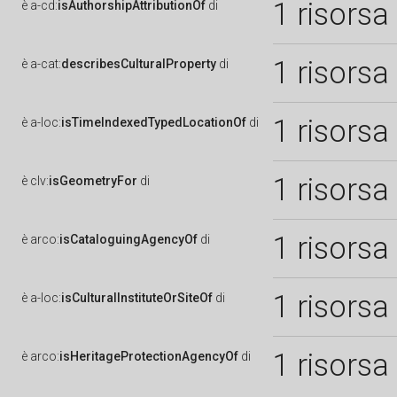
1 risorsa
è
a-cd:
isAuthorshipAttributionOf
di
1 risorsa
è
a-cat:
describesCulturalProperty
di
1 risorsa
è
a-loc:
isTimeIndexedTypedLocationOf
di
1 risorsa
è
clv:
isGeometryFor
di
1 risorsa
è
arco:
isCataloguingAgencyOf
di
1 risorsa
è
a-loc:
isCulturalInstituteOrSiteOf
di
1 risorsa
è
arco:
isHeritageProtectionAgencyOf
di