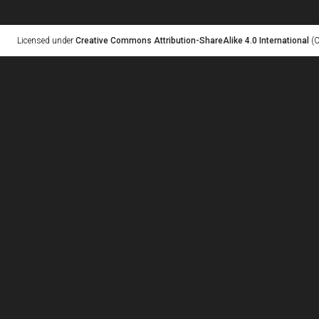
Licensed under
Creative Commons Attribution-ShareAlike 4.0 International
(C