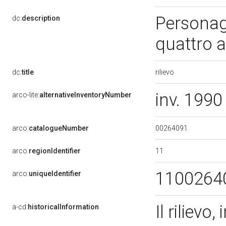
Personag
dc:
description
quattro a
rilievo
dc:
title
inv. 1990
arco-lite:
alternativeInventoryNumber
00264091
arco:
catalogueNumber
11
arco:
regionIdentifier
1100264
arco:
uniqueIdentifier
Il rilievo
a-cd:
historicalInformation