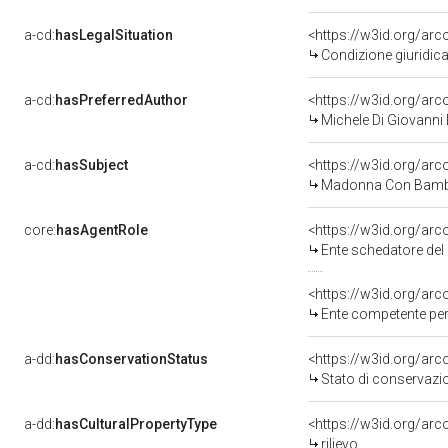
a-cd:
hasLegalSituation
<https://w3id.org/arc
Condizione giuridica
a-cd:
hasPreferredAuthor
<https://w3id.org/a
Michele Di Giovanni D
a-cd:
hasSubject
<https://w3id.org/a
Madonna Con Bambi
core:
hasAgentRole
<https://w3id.org/ar
Ente schedatore del ben
<https://w3id.org/ar
Ente competente per
a-dd:
hasConservationStatus
<https://w3id.org/ar
Stato di conservazi
a-dd:
hasCulturalPropertyType
<https://w3id.org/a
rilievo