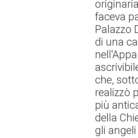
originari
faceva pa
Palazzo D
di una ca
nell'Appa
ascrivibi
che, sott
realizzò 
più antic
della Chi
gli angel