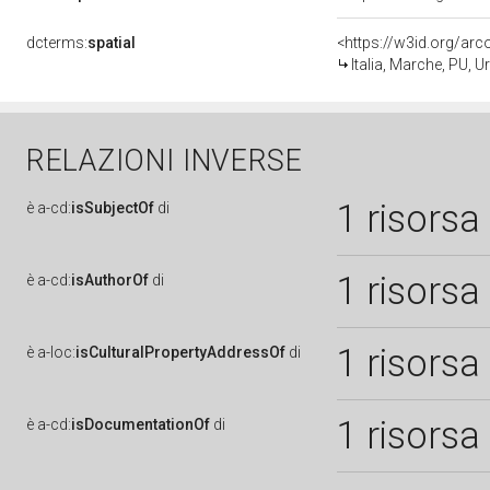
dcterms:
spatial
<https://w3id.org/a
Italia, Marche, PU, U
RELAZIONI INVERSE
1 risorsa
è
a-cd:
isSubjectOf
di
1 risorsa
è
a-cd:
isAuthorOf
di
1 risorsa
è
a-loc:
isCulturalPropertyAddressOf
di
1 risorsa
è
a-cd:
isDocumentationOf
di