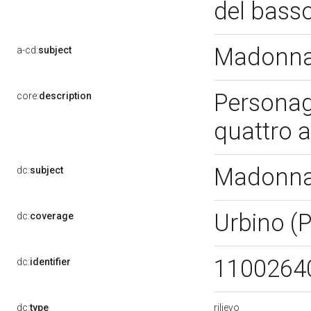
del basso
Madonna 
a-cd:
subject
Personag
core:
description
quattro a
Madonna 
dc:
subject
Urbino (
dc:
coverage
1100264
dc:
identifier
rilievo
dc:
type