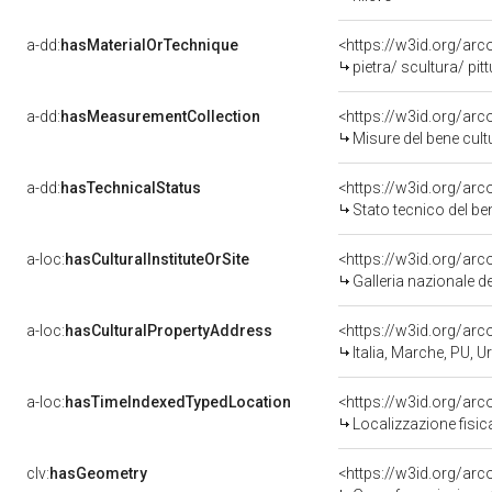
a-dd:
hasMaterialOrTechnique
<https://w3id.org/arc
pietra/ scultura/ pit
a-dd:
hasMeasurementCollection
<https://w3id.org/ar
Misure del bene cul
a-dd:
hasTechnicalStatus
<https://w3id.org/ar
Stato tecnico del b
a-loc:
hasCulturalInstituteOrSite
<https://w3id.org/ar
Galleria nazionale d
a-loc:
hasCulturalPropertyAddress
<https://w3id.org/a
Italia, Marche, PU, U
a-loc:
hasTimeIndexedTypedLocation
<https://w3id.org/ar
Localizzazione fisic
clv:
hasGeometry
<https://w3id.org/ar