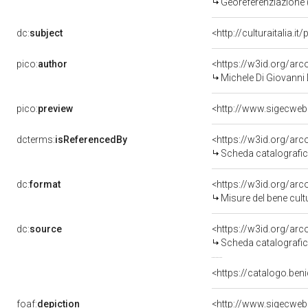
Georeferenziazione 
dc:
subject
<http://culturaitalia.
pico:
author
<https://w3id.org/a
Michele Di Giovanni D
pico:
preview
<http://www.sigecweb
dcterms:
isReferencedBy
<https://w3id.org/a
Scheda catalografi
dc:
format
<https://w3id.org/ar
Misure del bene cul
dc:
source
<https://w3id.org/a
Scheda catalografi
<https://catalogo.beni
foaf:
depiction
<http://www.sigecweb