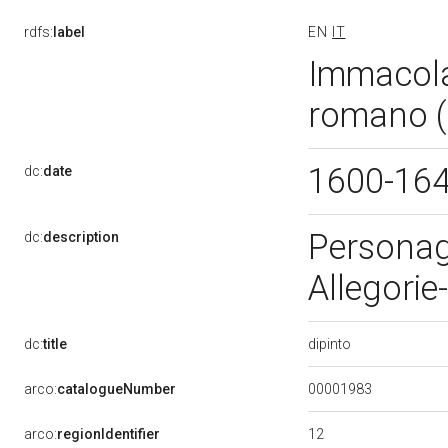
rdfs:
label
EN
IT
Immacola
romano (
1600-16
dc:
date
Personagg
dc:
description
Allegorie
dipinto
dc:
title
00001983
arco:
catalogueNumber
12
arco:
regionIdentifier