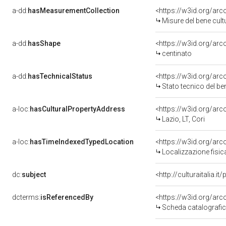
a-dd:
hasMeasurementCollection
<https://w3id.org/ar
Misure del bene cul
a-dd:
hasShape
<https://w3id.org/arc
centinato
a-dd:
hasTechnicalStatus
<https://w3id.org/ar
Stato tecnico del b
a-loc:
hasCulturalPropertyAddress
<https://w3id.org/a
Lazio, LT, Cori
a-loc:
hasTimeIndexedTypedLocation
<https://w3id.org/ar
Localizzazione fisic
dc:
subject
<http://culturaitalia.
dcterms:
isReferencedBy
<https://w3id.org/a
Scheda catalografi