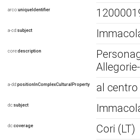
1200001
arco:
uniqueIdentifier
Immacol
a-cd:
subject
Personagg
core:
description
Allegorie
al centr
a-dd:
positionInComplexCulturalProperty
Immacol
dc:
subject
Cori (LT)
dc:
coverage