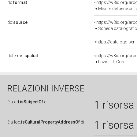
dc:
format
<https://w3id.org/ar
Misure del bene cul
dc:
source
<https://w3id.org/a
Scheda catalografi
<https://catalogo.beni
dcterms:
spatial
<https://w3id.org/a
Lazio, LT, Cori
RELAZIONI INVERSE
1 risorsa
è
a-cd:
isSubjectOf
di
1 risorsa
è
a-loc:
isCulturalPropertyAddressOf
di