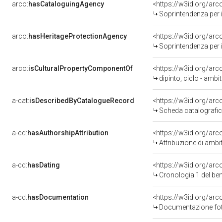
arco:
hasCataloguingAgency
<https://w3id.org/a
Soprintendenza per i b
arco:
hasHeritageProtectionAgency
<https://w3id.org/a
Soprintendenza per i B
arco:
isCulturalPropertyComponentOf
<https://w3id.org/ar
dipinto, ciclo - amb
a-cat:
isDescribedByCatalogueRecord
<https://w3id.org/a
Scheda catalografi
a-cd:
hasAuthorshipAttribution
<https://w3id.org/arc
Attribuzione di ambi
a-cd:
hasDating
<https://w3id.org/ar
Cronologia 1 del b
a-cd:
hasDocumentation
Documentazione foto