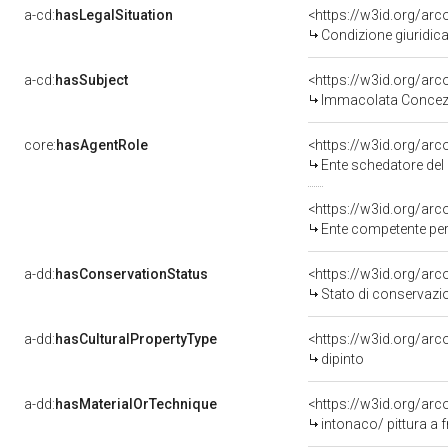
a-cd:
hasLegalSituation
<https://w3id.org/arc
Condizione giuridica
a-cd:
hasSubject
<https://w3id.org/a
Immacolata Concez
core:
hasAgentRole
<https://w3id.org/ar
Ente schedatore del 
<https://w3id.org/ar
Ente competente per tutela del be
a-dd:
hasConservationStatus
<https://w3id.org/ar
Stato di conservazi
a-dd:
hasCulturalPropertyType
<https://w3id.org/a
dipinto
a-dd:
hasMaterialOrTechnique
<https://w3id.org/arc
intonaco/ pittura a 