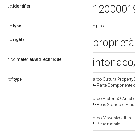
1200001
dc:
identifier
dipinto
dc:
type
proprietà
dc:
rights
intonaco/
pico:
materialAndTechnique
rdf:
type
arco:CulturalPropert
Parte Componente di
arco:HistoricOrArtisti
Bene Storico o Artis
arco:MovableCultural
Bene mobile