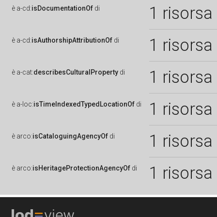
1 risorsa
è
a-cd:
isDocumentationOf
di
1 risorsa
è
a-cd:
isAuthorshipAttributionOf
di
1 risorsa
è
a-cat:
describesCulturalProperty
di
1 risorsa
è
a-loc:
isTimeIndexedTypedLocationOf
di
1 risorsa
è
arco:
isCataloguingAgencyOf
di
1 risorsa
è
arco:
isHeritageProtectionAgencyOf
di