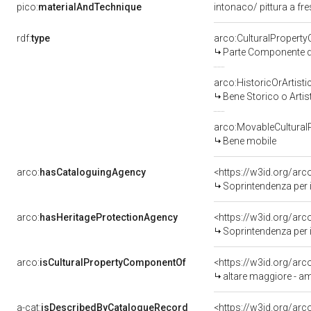
pico:
materialAndTechnique
intonaco/ pittura a fr
rdf:
type
arco:CulturalPropert
Parte Componente di
arco:HistoricOrArtisti
Bene Storico o Artis
arco:MovableCultural
Bene mobile
arco:
hasCataloguingAgency
<https://w3id.org/a
Soprintendenza per i b
arco:
hasHeritageProtectionAgency
<https://w3id.org/a
Soprintendenza per i 
arco:
isCulturalPropertyComponentOf
<https://w3id.org/ar
altare maggiore - a
a-cat:
isDescribedByCatalogueRecord
<https://w3id.org/a