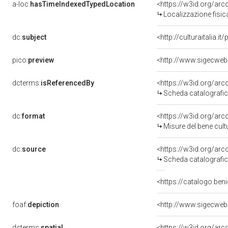
a-loc:
hasTimeIndexedTypedLocation
<https://w3id.org/ar
Localizzazione fisi
dc:
subject
<http://culturaitalia.
pico:
preview
<http://www.sigecwe
dcterms:
isReferencedBy
<https://w3id.org/a
Scheda catalografi
dc:
format
<https://w3id.org/ar
Misure del bene cul
dc:
source
<https://w3id.org/a
Scheda catalografi
<https://catalogo.beni
foaf:
depiction
<http://www.sigecwe
dcterms:
spatial
<https://w3id.org/a