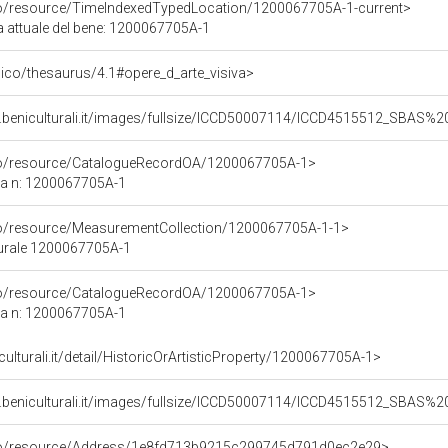
co/resource/TimeIndexedTypedLocation/1200067705A-1-current>
ca attuale del bene: 1200067705A-1
it/pico/thesaurus/4.1#opere_d_arte_visiva>
b.beniculturali.it/images/fullsize/ICCD50007114/ICCD4515512_SBAS
rco/resource/CatalogueRecordOA/1200067705A-1>
ca n: 1200067705A-1
co/resource/MeasurementCollection/1200067705A-1-1>
turale 1200067705A-1
rco/resource/CatalogueRecordOA/1200067705A-1>
ca n: 1200067705A-1
culturali.it/detail/HistoricOrArtisticProperty/1200067705A-1>
b.beniculturali.it/images/fullsize/ICCD50007114/ICCD4515512_SBAS
rco/resource/Address/1e8fd713b9215c299745d791d0ec2e29>