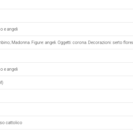
 e angeli
ino; Madonna. Figure: angeli. Oggetti: corona. Decorazioni: serto flore
 e angeli
RM)
oso cattolico