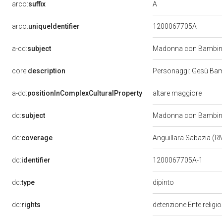
A
arco:
suffix
arco:
uniqueIdentifier
1200067705A
a-cd:
subject
Madonna con Bambino
core:
description
Personaggi: Gesù Bamb
a-dd:
positionInComplexCulturalProperty
altare maggiore
dc:
subject
Madonna con Bambino
dc:
coverage
Anguillara Sabazia (
dc:
identifier
1200067705A-1
dipinto
dc:
type
dc:
rights
detenzione Ente religi