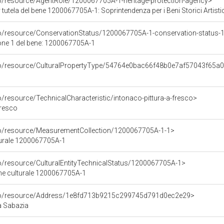
co/resource/AgentRole/1200067705A-1-heritage-protection-agency>
utela del bene 1200067705A-1: Soprintendenza per i Beni Storici Artistici 
co/resource/ConservationStatus/1200067705A-1-conservation-status-
one 1 del bene: 1200067705A-1
rco/resource/CulturalPropertyType/54764e0bac66f48b0e7af57043f65a
o/resource/TechnicalCharacteristic/intonaco-pittura-a-fresco>
fresco
co/resource/MeasurementCollection/1200067705A-1-1>
turale 1200067705A-1
co/resource/CulturalEntityTechnicalStatus/1200067705A-1>
ene culturale 1200067705A-1
rco/resource/Address/1e8fd713b9215c299745d791d0ec2e29>
a Sabazia