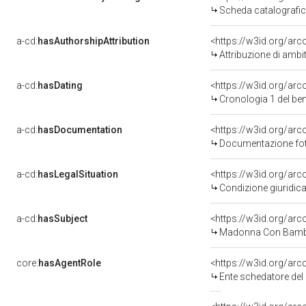
Scheda catalografi
a-cd:
hasAuthorshipAttribution
<https://w3id.org/arc
Attribuzione di ambi
a-cd:
hasDating
<https://w3id.org/ar
Cronologia 1 del b
a-cd:
hasDocumentation
<https://w3id.org/a
Documentazione foto
a-cd:
hasLegalSituation
<https://w3id.org/arc
Condizione giuridica
a-cd:
hasSubject
<https://w3id.org/a
Madonna Con Bambi
core:
hasAgentRole
<https://w3id.org/ar
Ente schedatore del 