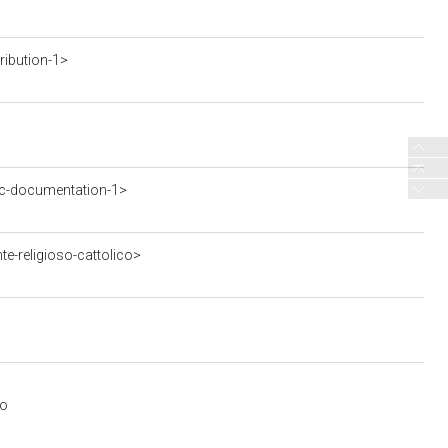
ribution-1>
c-documentation-1>
e-religioso-cattolico>
io