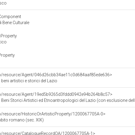
esco
yComponent
 Bene Culturale
cProperty
tico
Property
rco/resource/Agent/046d26cbb34ae11c0d684aaf85ede636>
eni artistici e storici del Lazio
rco/resource/Agent/19ed5b9265d3fddd0942e94b264b8c57>
Beni Storici Artistici ed Etnoantropologici del Lazio (con esclusione dell
co/resource/HistoricOrArtisticProperty/1200067705A-0>
mbito romano (sec. XIX)
rco/resource/CatalogueRecordOA/1200067705A-1>