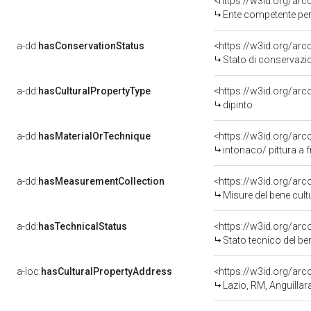
<https://w3id.org/ar
Ente competente per t
a-dd:
hasConservationStatus
<https://w3id.org/ar
Stato di conservazi
a-dd:
hasCulturalPropertyType
<https://w3id.org/a
dipinto
a-dd:
hasMaterialOrTechnique
<https://w3id.org/arc
intonaco/ pittura a 
a-dd:
hasMeasurementCollection
<https://w3id.org/ar
Misure del bene cul
a-dd:
hasTechnicalStatus
<https://w3id.org/ar
Stato tecnico del b
a-loc:
hasCulturalPropertyAddress
<https://w3id.org/a
Lazio, RM, Anguillar