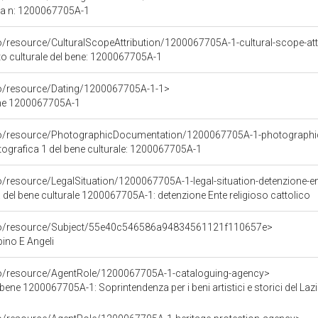
ca n: 1200067705A-1
o/resource/CulturalScopeAttribution/1200067705A-1-cultural-scope-att
to culturale del bene: 1200067705A-1
co/resource/Dating/1200067705A-1-1>
ene 1200067705A-1
rco/resource/PhotographicDocumentation/1200067705A-1-photographi
grafica 1 del bene culturale: 1200067705A-1
o/resource/LegalSituation/1200067705A-1-legal-situation-detenzione-ent
 del bene culturale 1200067705A-1: detenzione Ente religioso cattolico
rco/resource/Subject/55e40c546586a94834561121f110657e>
no E Angeli
co/resource/AgentRole/1200067705A-1-cataloguing-agency>
bene 1200067705A-1: Soprintendenza per i beni artistici e storici del Laz