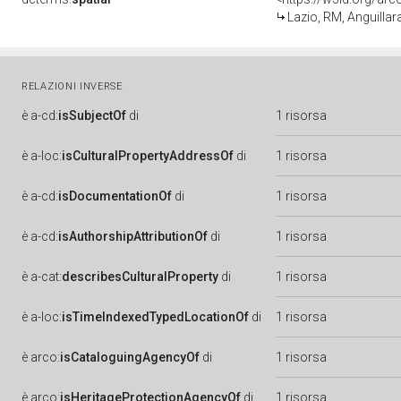
Lazio, RM, Anguillar
RELAZIONI INVERSE
è
a-cd:
isSubjectOf
di
1 risorsa
è
a-loc:
isCulturalPropertyAddressOf
di
1 risorsa
è
a-cd:
isDocumentationOf
di
1 risorsa
è
a-cd:
isAuthorshipAttributionOf
di
1 risorsa
è
a-cat:
describesCulturalProperty
di
1 risorsa
è
a-loc:
isTimeIndexedTypedLocationOf
di
1 risorsa
è
arco:
isCataloguingAgencyOf
di
1 risorsa
è
arco:
isHeritageProtectionAgencyOf
di
1 risorsa