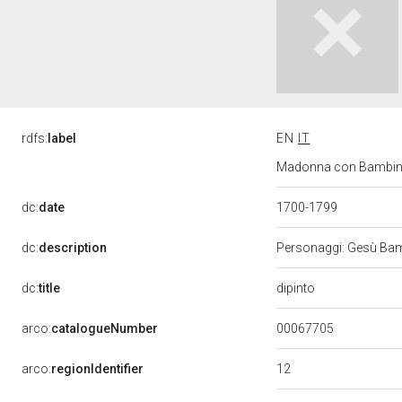
rdfs:
label
EN
IT
Madonna con Bambino e
dc:
date
1700-1799
dc:
description
Personaggi: Gesù Bamb
dipinto
dc:
title
00067705
arco:
catalogueNumber
12
arco:
regionIdentifier