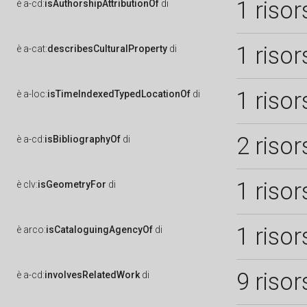
1 risor
è
a-cd:
isAuthorshipAttributionOf
di
1 risor
è
a-cat:
describesCulturalProperty
di
1 risor
è
a-loc:
isTimeIndexedTypedLocationOf
di
2 risor
è
a-cd:
isBibliographyOf
di
1 risor
è
clv:
isGeometryFor
di
1 risor
è
arco:
isCataloguingAgencyOf
di
9 risor
è
a-cd:
involvesRelatedWork
di