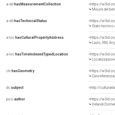
a-dd:
hasMeasurementCollection
<https://w3id.
Misure del be
a-dd:
hasTechnicalStatus
<https://w3id.o
Stato tecnico
a-loc:
hasCulturalPropertyAddress
<https://w3id.
Lazio, RM, Ang
a-loc:
hasTimeIndexedTypedLocation
<https://w3id.
Localizzazione
clv:
hasGeometry
<https://w3id.
Georeferenzia
dc:
subject
<http://culturai
pico:
author
<https://w3id.
Velandi Domeni