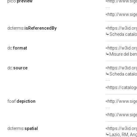
pico:
preview
dcterms:
isReferencedBy
<https://w3id.
Scheda catalo
dc:
format
<https://w3id.
Misure del be
dc:
source
<https://w3id.
Scheda catalo
<https://catalog
foaf:
depiction
dcterms:
spatial
<https://w3id.
Lazio, RM, Ang