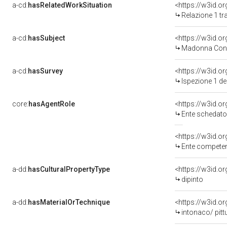
a-cd:
hasRelatedWorkSituation
Relazione 1 tr
a-cd:
hasSubject
<https://w3id.
Madonna Con 
a-cd:
hasSurvey
<https://w3id.o
Ispezione 1 d
core:
hasAgentRole
<https://w3id.
Ente schedator
<https://w3id.o
Ente competente per tutel
a-dd:
hasCulturalPropertyType
<https://w3id.
dipinto
a-dd:
hasMaterialOrTechnique
<https://w3id.o
intonaco/ pitt