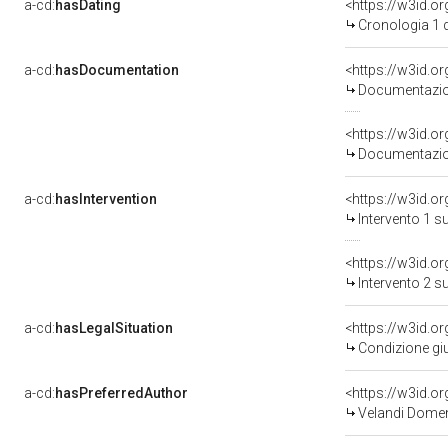
a-cd:
hasDating
<https://w3id.
Cronologia 1 
a-cd:
hasDocumentation
Documentazion
Documentazion
a-cd:
hasIntervention
<https://w3id.o
Intervento 1 s
<https://w3id.o
Intervento 2 s
a-cd:
hasLegalSituation
<https://w3id.o
Condizione giu
a-cd:
hasPreferredAuthor
<https://w3id.
Velandi Domeni