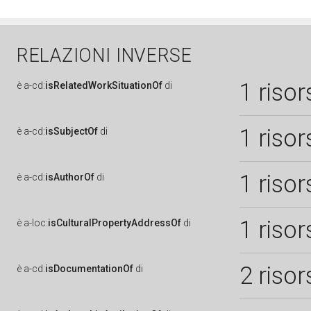
RELAZIONI INVERSE
1 risor
è
a-cd:
isRelatedWorkSituationOf
di
1 risor
è
a-cd:
isSubjectOf
di
1 risor
è
a-cd:
isAuthorOf
di
1 risor
è
a-loc:
isCulturalPropertyAddressOf
di
2 risor
è
a-cd:
isDocumentationOf
di