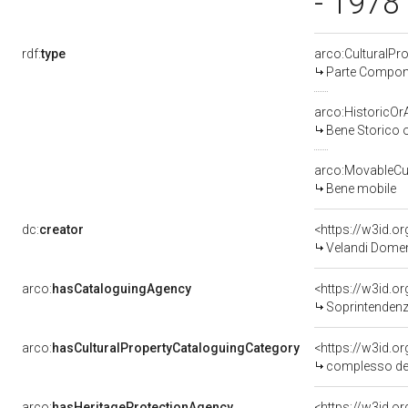
- 1978
rdf:
type
arco:CulturalP
Parte Compone
arco:HistoricOrA
Bene Storico o
arco:MovableCul
Bene mobile
dc:
creator
<https://w3id.
Velandi Domeni
arco:
hasCataloguingAgency
<https://w3id.
Soprintendenza 
arco:
hasCulturalPropertyCataloguingCategory
<https://w3id.o
complesso de
arco:
hasHeritageProtectionAgency
<https://w3id.