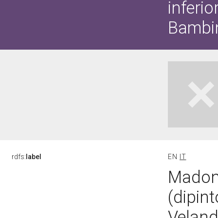
inferi
Bambin
rdfs:
label
EN
IT
Madon
(dipin
Veland