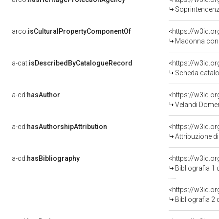
Soprintendenza pe
arco:
isCulturalPropertyComponentOf
<https://w3id.o
Madonna con Bambi
a-cat:
isDescribedByCatalogueRecord
<https://w3id.
Scheda catalo
a-cd:
hasAuthor
<https://w3id.
Velandi Domeni
a-cd:
hasAuthorshipAttribution
<https://w3id.o
Attribuzione d
a-cd:
hasBibliography
<https://w3id.o
Bibliografia 1
<https://w3id.o
Bibliografia 2