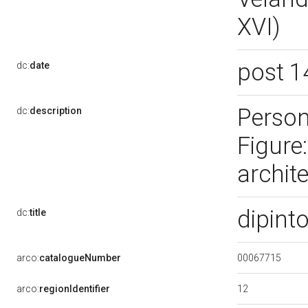
XVI)
post 1
dc:
date
Person
dc:
description
Figure:
archite
dipint
dc:
title
00067715
arco:
catalogueNumber
12
arco:
regionIdentifier