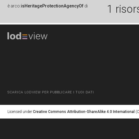
1 risor
è
arco:
isHeritageProtectionAgencyOf
di
SCARICA LODVIEW PER PUBBLICARE I TUOI DATI
Licensed under
Creative Commons Attribution-ShareAlike 4.0 International
(C