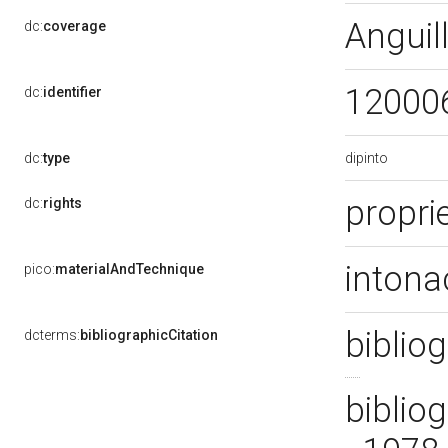
Anguil
dc:
coverage
12000
dc:
identifier
dipinto
dc:
type
propri
dc:
rights
intona
pico:
materialAndTechnique
bibliog
dcterms:
bibliographicCitation
bibliog