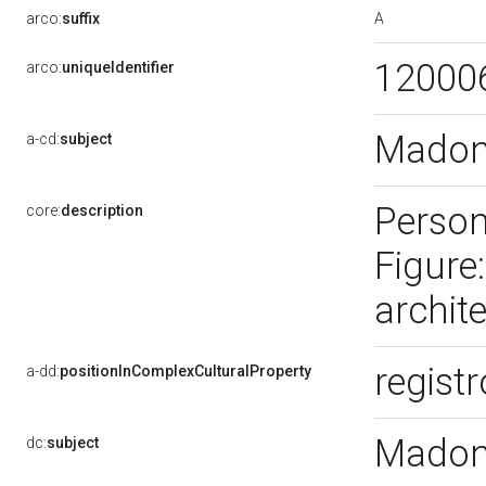
A
arco:
suffix
12000
arco:
uniqueIdentifier
Madon
a-cd:
subject
Person
core:
description
Figure:
archite
registr
a-dd:
positionInComplexCulturalProperty
Madon
dc:
subject