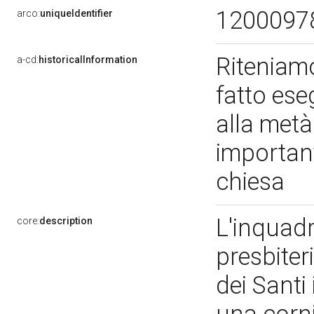
1200097
arco:
uniqueIdentifier
Riteniamo
a-cd:
historicalInformation
fatto ese
alla metà
importanti
chiesa
L'inquadr
core:
description
presbiter
dei Santi 