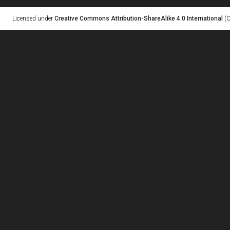
Licensed under
Creative Commons Attribution-ShareAlike 4.0 International
(C