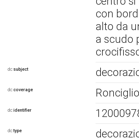
centro si
con bordo
alto da u
a scudo p
crocifisso
decorazio
dc:
subject
Roncigli
dc:
coverage
1200097
dc:
identifier
decorazio
dc:
type