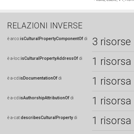
RELAZIONI INVERSE
3 risorse
è
arco:
isCulturalPropertyComponentOf
di
1 risorsa
è
a-loc:
isCulturalPropertyAddressOf
di
1 risorsa
è
a-cd:
isDocumentationOf
di
1 risorsa
è
a-cd:
isAuthorshipAttributionOf
di
1 risorsa
è
a-cat:
describesCulturalProperty
di