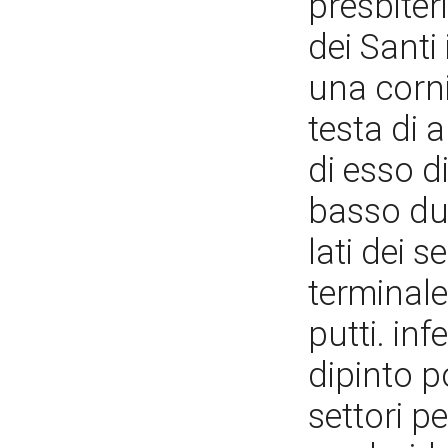
presbiter
dei Santi 
una corn
testa di a
di esso di
basso due
lati dei s
terminal
putti. inf
dipinto p
settori p