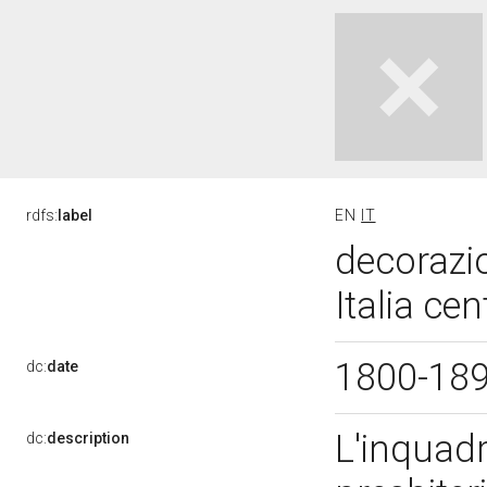
rdfs:
label
EN
IT
decorazio
Italia cen
1800-18
dc:
date
L'inquadr
dc:
description