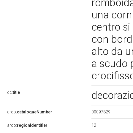
romboidal
una corni
centro si
con bordo
alto da u
a scudo p
crocifisso
decorazio
dc:
title
00097829
arco:
catalogueNumber
12
arco:
regionIdentifier