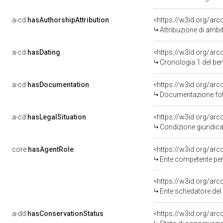
a-cd:
hasAuthorshipAttribution
<https://w3id.org/arc
Attribuzione di ambi
a-cd:
hasDating
<https://w3id.org/ar
Cronologia 1 del b
a-cd:
hasDocumentation
Documentazione foto
a-cd:
hasLegalSituation
Condizione giuridica
core:
hasAgentRole
<https://w3id.org/ar
Ente competente per tutela del be
<https://w3id.org/ar
Ente schedatore del 
a-dd:
hasConservationStatus
<https://w3id.org/ar