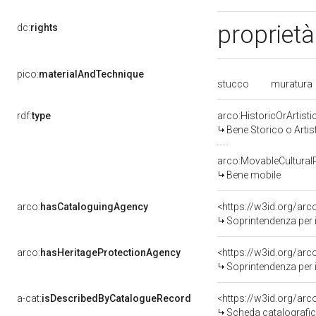
proprietà
dc:
rights
pico:
materialAndTechnique
stucco
muratura
rdf:
type
arco:HistoricOrArtisti
Bene Storico o Artis
arco:MovableCultural
Bene mobile
arco:
hasCataloguingAgency
<https://w3id.org/a
Soprintendenza per i b
arco:
hasHeritageProtectionAgency
<https://w3id.org/a
Soprintendenza per i B
a-cat:
isDescribedByCatalogueRecord
<https://w3id.org/a
Scheda catalografi