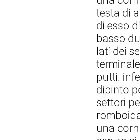
una corn
testa di a
di esso di
basso due
lati dei s
terminal
putti. inf
dipinto p
settori p
romboidal
una corni