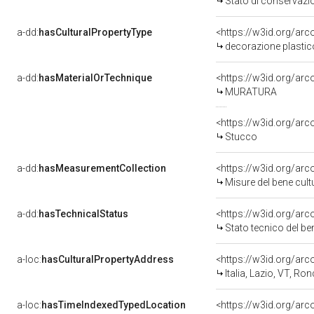
Stato di conservazi
a-dd:
hasCulturalPropertyType
<https://w3id.org/a
decorazione plastico
a-dd:
hasMaterialOrTechnique
<https://w3id.org/ar
MURATURA
<https://w3id.org/arc
Stucco
a-dd:
hasMeasurementCollection
<https://w3id.org/ar
Misure del bene cul
a-dd:
hasTechnicalStatus
<https://w3id.org/ar
Stato tecnico del b
a-loc:
hasCulturalPropertyAddress
<https://w3id.org/a
Italia, Lazio, VT, Ron
a-loc:
hasTimeIndexedTypedLocation
<https://w3id.org/ar