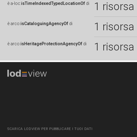
1 risorsa
è
a-loc:
isTimeIndexedTypedLocationOf
di
1 risorsa
è
arco:
isCataloguingAgencyOf
di
1 risorsa
è
arco:
isHeritageProtectionAgencyOf
di
SCARICA LODVIEW PER PUBBLICARE I TUOI DATI