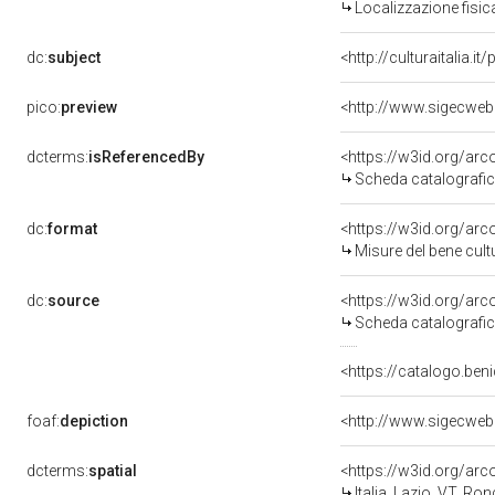
Localizzazione fisic
dc:
subject
<http://culturaitalia.
pico:
preview
dcterms:
isReferencedBy
<https://w3id.org/a
Scheda catalografi
dc:
format
<https://w3id.org/ar
Misure del bene cul
dc:
source
<https://w3id.org/a
Scheda catalografi
<https://catalogo.beni
foaf:
depiction
dcterms:
spatial
<https://w3id.org/a
Italia, Lazio, VT, Ron