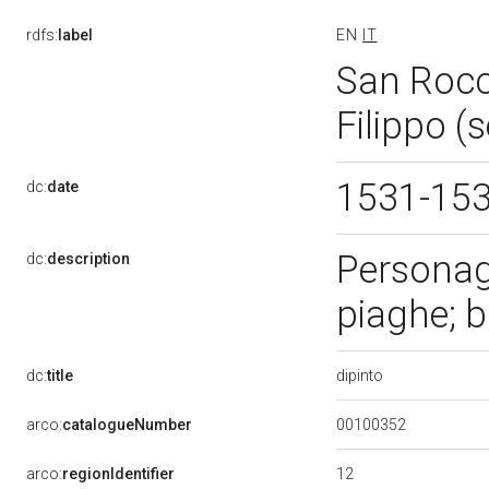
rdfs:
label
EN
IT
San Rocco
Filippo (
1531-15
dc:
date
Personagg
dc:
description
piaghe; 
dipinto
dc:
title
00100352
arco:
catalogueNumber
12
arco:
regionIdentifier