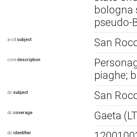
bologna s
pseudo-
San Roc
a-cd:
subject
Personagg
core:
description
piaghe; 
San Roc
dc:
subject
Gaeta (L
dc:
coverage
1200100
dc:
identifier