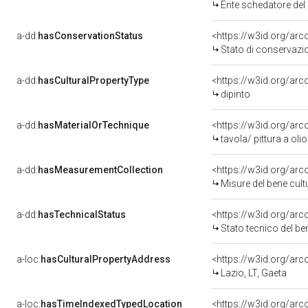
Ente schedatore del 
a-dd:
hasConservationStatus
<https://w3id.org/ar
Stato di conservazi
a-dd:
hasCulturalPropertyType
<https://w3id.org/a
dipinto
a-dd:
hasMaterialOrTechnique
<https://w3id.org/arc
tavola/ pittura a olio
a-dd:
hasMeasurementCollection
<https://w3id.org/ar
Misure del bene cul
a-dd:
hasTechnicalStatus
<https://w3id.org/ar
Stato tecnico del b
a-loc:
hasCulturalPropertyAddress
<https://w3id.org/a
Lazio, LT, Gaeta
a-loc:
hasTimeIndexedTypedLocation
<https://w3id.org/ar