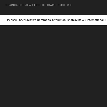
SCARICA LODVIEW PER PUBBLICARE I TUOI DATI
Licensed under
Creative Commons Attribution-ShareAlike 4.0 International
(C