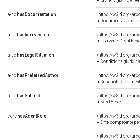
Cronologia 1 del b
a-cd:
hasDocumentation
Documentazione foto
a-cd:
hasIntervention
<https://w3id.org/arc
Intervento 1 sul be
a-cd:
hasLegalSituation
Condizione giuridica
a-cd:
hasPreferredAuthor
<https://w3id.org/a
Criscuolo Giovan Fil
a-cd:
hasSubject
<https://w3id.org/a
San Rocco
core:
hasAgentRole
<https://w3id.org/ar
Ente competente per tutela del be
<https://w3id.org/ar