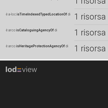
1 risorsa
1 risorsa
è
a-loc:
isTimeIndexedTypedLocationOf
di
1 risorsa
è
arco:
isCataloguingAgencyOf
di
1 risorsa
è
arco:
isHeritageProtectionAgencyOf
di