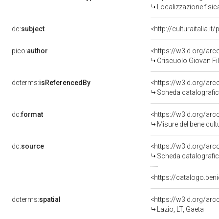
Localizzazione fisi
dc:
subject
<http://culturaitalia.
pico:
author
<https://w3id.org/a
Criscuolo Giovan Fil
dcterms:
isReferencedBy
<https://w3id.org/a
Scheda catalografi
dc:
format
<https://w3id.org/ar
Misure del bene cul
dc:
source
<https://w3id.org/a
Scheda catalografi
<https://catalogo.beni
dcterms:
spatial
<https://w3id.org/a
Lazio, LT, Gaeta