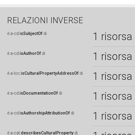
RELAZIONI INVERSE
1 risorsa
è
a-cd:
isSubjectOf
di
1 risorsa
è
a-cd:
isAuthorOf
di
1 risorsa
è
a-loc:
isCulturalPropertyAddressOf
di
1 risorsa
è
a-cd:
isDocumentationOf
di
1 risorsa
è
a-cd:
isAuthorshipAttributionOf
di
è
a-cat:
describesCulturalProperty
di