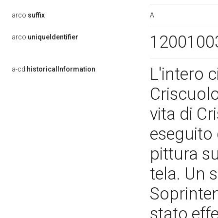
A
arco:
suffix
1200100
arco:
uniqueIdentifier
L'intero 
a-cd:
historicalInformation
Criscuolo
vita di Cr
eseguito 
pittura s
tela. Un 
Soprinten
stato eff