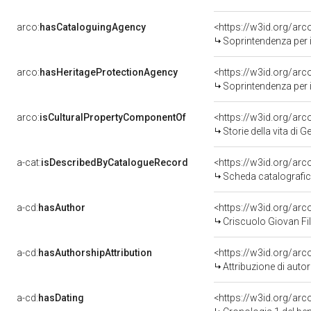
arco:
hasCataloguingAgency
<https://w3id.org/a
Soprintendenza per i b
arco:
hasHeritageProtectionAgency
<https://w3id.org/a
Soprintendenza per i B
arco:
isCulturalPropertyComponentOf
<https://w3id.org/ar
Storie della vita di 
a-cat:
isDescribedByCatalogueRecord
<https://w3id.org/a
Scheda catalografi
a-cd:
hasAuthor
<https://w3id.org/a
Criscuolo Giovan Fil
a-cd:
hasAuthorshipAttribution
<https://w3id.org/ar
Attribuzione di aut
a-cd:
hasDating
<https://w3id.org/ar