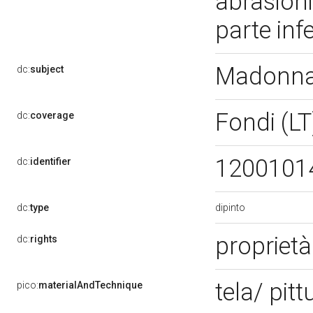
abrasioni
parte inf
Madonna 
dc:
subject
Fondi (L
dc:
coverage
1200101
dc:
identifier
dipinto
dc:
type
proprietà
dc:
rights
tela/ pitt
pico:
materialAndTechnique