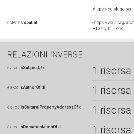
<https://catalogo.beni
dcterms:
spatial
<https://w3id.org/a
Lazio, LT, Fondi
RELAZIONI INVERSE
1 risorsa
è
a-cd:
isSubjectOf
di
1 risorsa
è
a-cd:
isAuthorOf
di
1 risorsa
è
a-loc:
isCulturalPropertyAddressOf
di
1 risorsa
è
a-cd:
isDocumentationOf
di