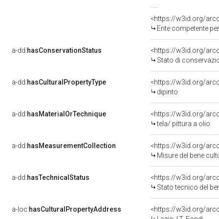
<https://w3id.org/ar
Ente competente per tutela del b
a-dd:
hasConservationStatus
<https://w3id.org/ar
Stato di conservazi
a-dd:
hasCulturalPropertyType
<https://w3id.org/a
dipinto
a-dd:
hasMaterialOrTechnique
<https://w3id.org/arco
tela/ pittura a olio
a-dd:
hasMeasurementCollection
<https://w3id.org/ar
Misure del bene cul
a-dd:
hasTechnicalStatus
<https://w3id.org/ar
Stato tecnico del b
a-loc:
hasCulturalPropertyAddress
<https://w3id.org/a