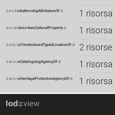
1 risorsa
è
a-cd:
isAuthorshipAttributionOf
di
1 risorsa
è
a-cat:
describesCulturalProperty
di
2 risorse
è
a-loc:
isTimeIndexedTypedLocationOf
di
1 risorsa
è
arco:
isCataloguingAgencyOf
di
1 risorsa
è
arco:
isHeritageProtectionAgencyOf
di