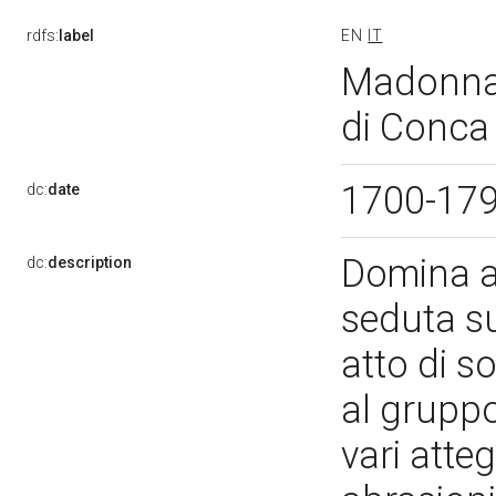
rdfs:
label
EN
IT
Madonna 
di Conca 
1700-17
dc:
date
Domina a
dc:
description
seduta s
atto di s
al gruppo
vari atte