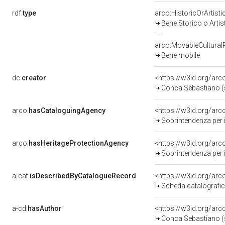
rdf:
type
arco:HistoricOrArtisti
Bene Storico o Artis
arco:MovableCultural
Bene mobile
dc:
creator
<https://w3id.org/a
Conca Sebastiano (
arco:
hasCataloguingAgency
<https://w3id.org/a
Soprintendenza per i b
arco:
hasHeritageProtectionAgency
<https://w3id.org/a
Soprintendenza per i B
a-cat:
isDescribedByCatalogueRecord
<https://w3id.org/a
Scheda catalografi
a-cd:
hasAuthor
<https://w3id.org/a
Conca Sebastiano (