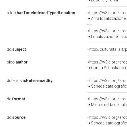
Lazio, LT, Fondi
a-loc:
hasTimeIndexedTypedLocation
<https://w3id.org/ar
Altra localizzazione
<https://w3id.org/ar
Localizzazione fisic
dc:
subject
<http://culturaitalia.
pico:
author
<https://w3id.org/a
Conca Sebastiano (
dcterms:
isReferencedBy
<https://w3id.org/a
Scheda catalografi
dc:
format
<https://w3id.org/ar
Misure del bene cul
dc:
source
<https://w3id.org/a
Scheda catalografi