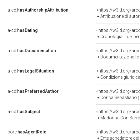
a-cd:
hasAuthorshipAttribution
<https://w3id.org/ar
Attribuzione di aut
a-cd:
hasDating
<https://w3id.org/ar
Cronologia 1 del b
a-cd:
hasDocumentation
Documentazione foto
a-cd:
hasLegalSituation
Condizione giuridica
a-cd:
hasPreferredAuthor
<https://w3id.org/a
Conca Sebastiano (
a-cd:
hasSubject
<https://w3id.org/a
Madonna Con Bambi
core:
hasAgentRole
<https://w3id.org/ar
Ente schedatore del 