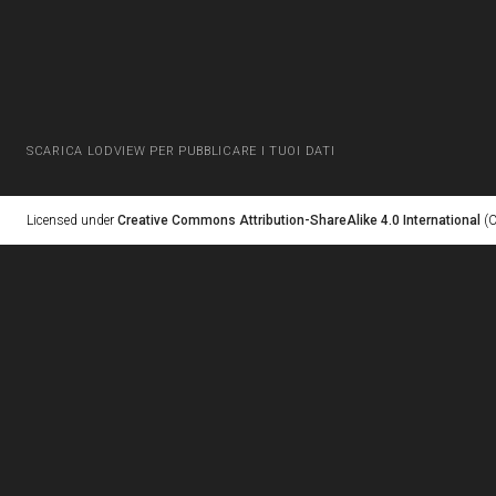
SCARICA LODVIEW PER PUBBLICARE I TUOI DATI
Licensed under
Creative Commons Attribution-ShareAlike 4.0 International
(C