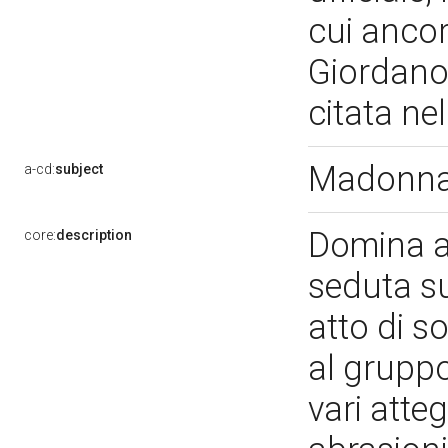
cui ancor
Giordano 
citata ne
Madonna 
a-cd:
subject
Domina a
core:
description
seduta s
atto di s
al gruppo
vari atte