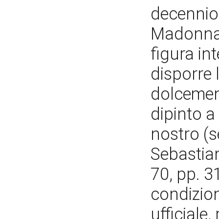
decennio 
Madonna e
figura int
disporre l
dolcement
dipinto a 
nostro (s
Sebastia
70, pp. 
condizion
ufficiale,