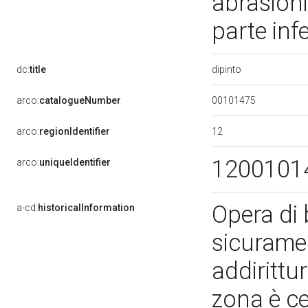
abrasioni
parte inf
dipinto
dc:
title
00101475
arco:
catalogueNumber
12
arco:
regionIdentifier
1200101
arco:
uniqueIdentifier
Opera di 
a-cd:
historicalInformation
sicuramen
addirittur
zona è c