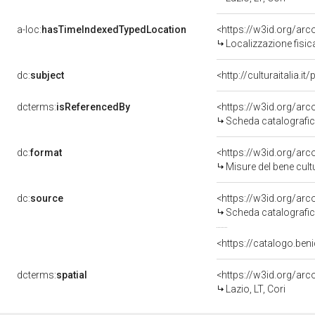
a-loc:
hasTimeIndexedTypedLocation
<https://w3id.org/ar
Localizzazione fisic
dc:
subject
<http://culturaitalia.
dcterms:
isReferencedBy
<https://w3id.org/a
Scheda catalografi
dc:
format
<https://w3id.org/ar
Misure del bene cul
dc:
source
<https://w3id.org/a
Scheda catalografi
<https://catalogo.beni
dcterms:
spatial
<https://w3id.org/a
Lazio, LT, Cori