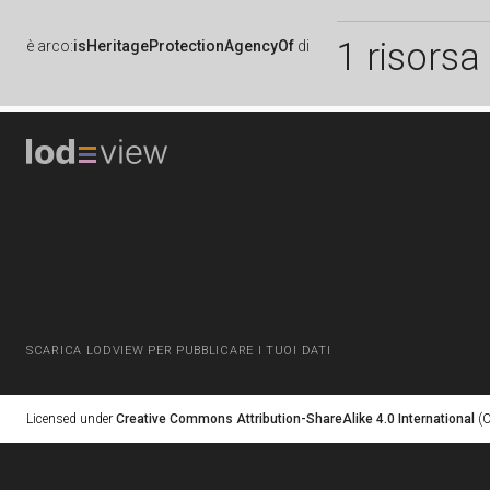
1 risorsa
è
arco:
isHeritageProtectionAgencyOf
di
SCARICA LODVIEW PER PUBBLICARE I TUOI DATI
Licensed under
Creative Commons Attribution-ShareAlike 4.0 International
(C