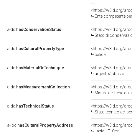
<https://w3id.org/ar
Ente competente per tutela del b
a-dd:
hasConservationStatus
<https://w3id.org/ar
Stato di conservazi
a-dd:
hasCulturalPropertyType
<https://w3id.org/a
calice
a-dd:
hasMaterialOrTechnique
<https://w3id.org/arc
argento/ sbalzo
a-dd:
hasMeasurementCollection
<https://w3id.org/ar
Misure del bene cul
a-dd:
hasTechnicalStatus
<https://w3id.org/ar
Stato tecnico del b
a-loc:
hasCulturalPropertyAddress
<https://w3id.org/a
Lazio, LT, Cori