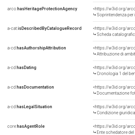
arco:
hasHeritageProtectionAgency
<https://w3id.org/a
Soprintendenza per i B
a-cat:
isDescribedByCatalogueRecord
<https://w3id.org/a
Scheda catalografi
a-cd:
hasAuthorshipAttribution
<https://w3id.org/arc
Attribuzione di ambi
a-cd:
hasDating
<https://w3id.org/ar
Cronologia 1 del b
a-cd:
hasDocumentation
Documentazione foto
a-cd:
hasLegalSituation
Condizione giuridica
core:
hasAgentRole
<https://w3id.org/ar
Ente schedatore del 