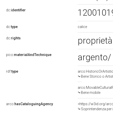
1200101
dc:
identifier
calice
dc:
type
proprietà
dc:
rights
argento/
pico:
materialAndTechnique
rdf:
type
arco:HistoricOrArtisti
Bene Storico o Artis
arco:MovableCultural
Bene mobile
arco:
hasCataloguingAgency
<https://w3id.org/a
Soprintendenza per i b