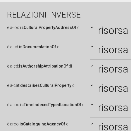
RELAZIONI INVERSE
1 risorsa
è
a-loc:
isCulturalPropertyAddressOf
di
1 risorsa
è
a-cd:
isDocumentationOf
di
1 risorsa
è
a-cd:
isAuthorshipAttributionOf
di
1 risorsa
è
a-cat:
describesCulturalProperty
di
1 risorsa
è
a-loc:
isTimeIndexedTypedLocationOf
di
1 risorsa
è
arco:
isCataloguingAgencyOf
di