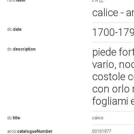
rdfs:
label
EN
IT
calice - a
1700-17
dc:
date
piede for
dc:
description
vario, no
costole c
con orlo 
fogliami 
calice
dc:
title
00101977
arco:
catalogueNumber