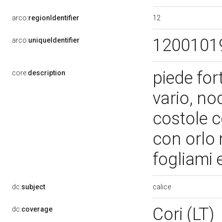
12
arco:
regionIdentifier
1200101
arco:
uniqueIdentifier
piede for
core:
description
vario, no
costole c
con orlo 
fogliami 
calice
dc:
subject
Cori (LT)
dc:
coverage