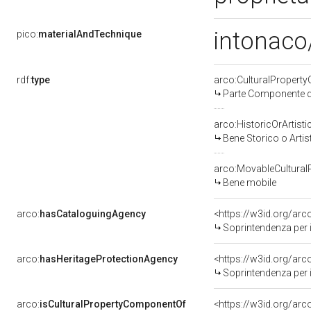
intonaco/
pico:
materialAndTechnique
rdf:
type
arco:CulturalPropert
Parte Componente di
arco:HistoricOrArtisti
Bene Storico o Artis
arco:MovableCultural
Bene mobile
arco:
hasCataloguingAgency
<https://w3id.org/a
Soprintendenza per i b
arco:
hasHeritageProtectionAgency
<https://w3id.org/a
Soprintendenza per i B
arco:
isCulturalPropertyComponentOf
<https://w3id.org/ar