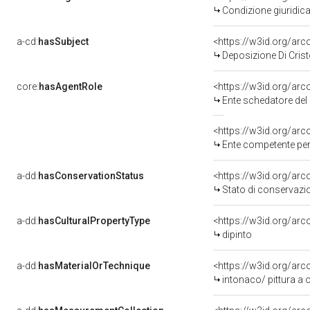
Condizione giuridica
a-cd:
hasSubject
<https://w3id.org/a
Deposizione Di Crist
core:
hasAgentRole
<https://w3id.org/ar
Ente schedatore del 
<https://w3id.org/ar
Ente competente per tutela del be
a-dd:
hasConservationStatus
<https://w3id.org/ar
Stato di conservazi
a-dd:
hasCulturalPropertyType
<https://w3id.org/a
dipinto
a-dd:
hasMaterialOrTechnique
<https://w3id.org/arc
intonaco/ pittura a o