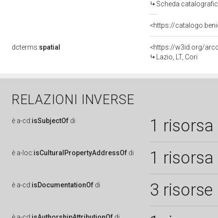
Scheda catalografi
<https://catalogo.beni
dcterms:
spatial
<https://w3id.org/a
Lazio, LT, Cori
RELAZIONI INVERSE
1 risorsa
è
a-cd:
isSubjectOf
di
1 risorsa
è
a-loc:
isCulturalPropertyAddressOf
di
3 risorse
è
a-cd:
isDocumentationOf
di
è
a-cd:
isAuthorshipAttributionOf
di