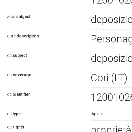
1200102
deposizio
a-cd:
subject
Personagg
core:
description
deposizio
dc:
subject
Cori (LT)
dc:
coverage
1200102
dc:
identifier
dipinto
dc:
type
proprietà
dc:
rights