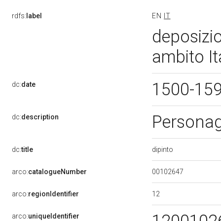
rdfs:
label
EN
IT
deposizio
ambito It
1500-15
dc:
date
Personagg
dc:
description
dipinto
dc:
title
00102647
arco:
catalogueNumber
12
arco:
regionIdentifier
arco:
uniqueIdentifier