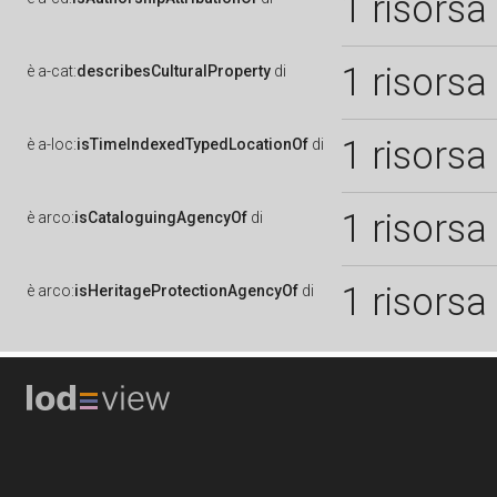
1 risorsa
1 risorsa
è
a-cat:
describesCulturalProperty
di
1 risorsa
è
a-loc:
isTimeIndexedTypedLocationOf
di
1 risorsa
è
arco:
isCataloguingAgencyOf
di
1 risorsa
è
arco:
isHeritageProtectionAgencyOf
di