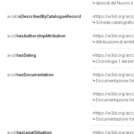
episodi del Nuovo e 
a-cat:
isDescribedByCatalogueRecord
<https://w3id.org/a
Scheda catalografi
a-cd:
hasAuthorshipAttribution
<https://w3id.org/arc
Attribuzione di ambi
a-cd:
hasDating
<https://w3id.org/ar
Cronologia 1 del b
a-cd:
hasDocumentation
Documentazione foto
Documentazione foto
Documentazione foto
a-cd:
hasLegalSituation