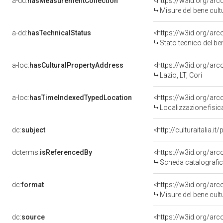
a-dd:
hasMeasurementCollection
<https://w3id.org/ar
Misure del bene cul
a-dd:
hasTechnicalStatus
<https://w3id.org/ar
Stato tecnico del b
a-loc:
hasCulturalPropertyAddress
<https://w3id.org/a
Lazio, LT, Cori
a-loc:
hasTimeIndexedTypedLocation
<https://w3id.org/ar
Localizzazione fisic
dc:
subject
<http://culturaitalia.
dcterms:
isReferencedBy
<https://w3id.org/a
Scheda catalografi
dc:
format
<https://w3id.org/ar
Misure del bene cul
dc:
source
<https://w3id.org/a