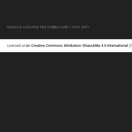
SCARICA LODVIEW PER PUBBLICARE I TUOI DATI
Licensed under
Creative Commons Attribution-ShareAlike 4.0 International
(C