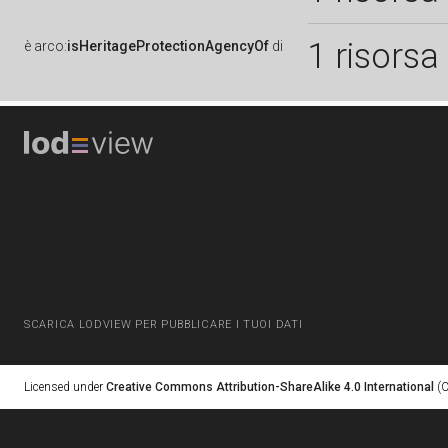
1 risorsa
è
arco:
isHeritageProtectionAgencyOf
di
SCARICA LODVIEW PER PUBBLICARE I TUOI DATI
Licensed under
Creative Commons Attribution-ShareAlike 4.0 International
(C