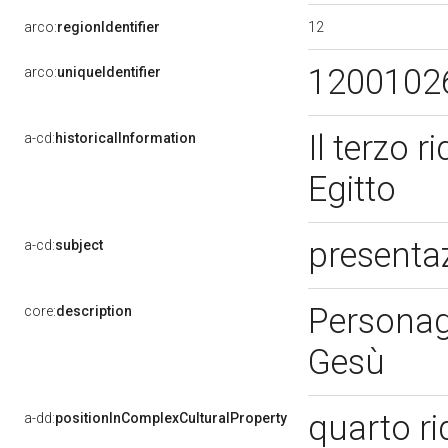
12
arco:
regionIdentifier
1200102
arco:
uniqueIdentifier
Il terzo 
a-cd:
historicalInformation
Egitto
presenta
a-cd:
subject
Personag
core:
description
Gesù
quarto r
a-dd:
positionInComplexCulturalProperty