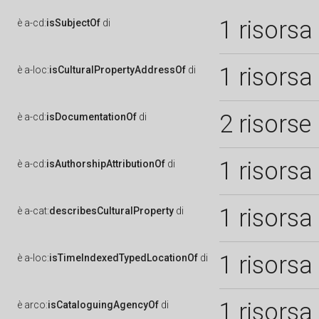
1 risorsa
è
a-cd:
isSubjectOf
di
1 risorsa
è
a-loc:
isCulturalPropertyAddressOf
di
2 risorse
è
a-cd:
isDocumentationOf
di
1 risorsa
è
a-cd:
isAuthorshipAttributionOf
di
1 risorsa
è
a-cat:
describesCulturalProperty
di
1 risorsa
è
a-loc:
isTimeIndexedTypedLocationOf
di
1 risorsa
è
arco:
isCataloguingAgencyOf
di