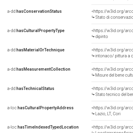
a-dd:
hasConservationStatus
<https://w3id.org/ar
Stato di conservazi
a-dd:
hasCulturalPropertyType
<https://w3id.org/a
dipinto
a-dd:
hasMaterialOrTechnique
<https://w3id.org/arc
intonaco/ pittura a o
a-dd:
hasMeasurementCollection
<https://w3id.org/ar
Misure del bene cul
a-dd:
hasTechnicalStatus
<https://w3id.org/ar
Stato tecnico del b
a-loc:
hasCulturalPropertyAddress
<https://w3id.org/a
Lazio, LT, Cori
a-loc:
hasTimeIndexedTypedLocation
<https://w3id.org/ar