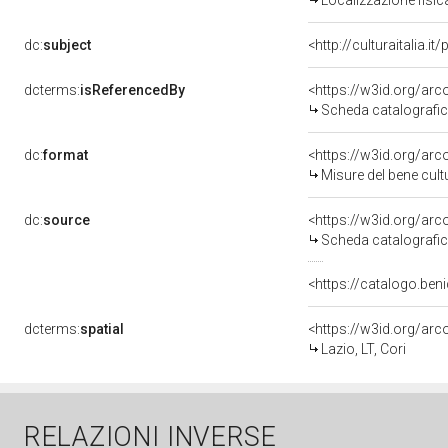
Localizzazione fisic
dc:
subject
<http://culturaitalia.
dcterms:
isReferencedBy
<https://w3id.org/a
Scheda catalografi
dc:
format
<https://w3id.org/ar
Misure del bene cul
dc:
source
<https://w3id.org/a
Scheda catalografi
<https://catalogo.beni
dcterms:
spatial
<https://w3id.org/a
Lazio, LT, Cori
RELAZIONI INVERSE