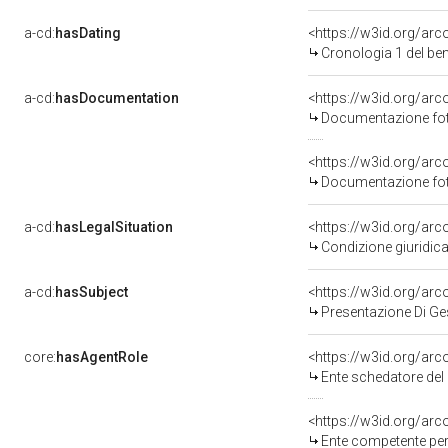
a-cd:
hasDating
<https://w3id.org/ar
Cronologia 1 del b
a-cd:
hasDocumentation
Documentazione foto
Documentazione foto
a-cd:
hasLegalSituation
Condizione giuridica
a-cd:
hasSubject
<https://w3id.org/a
Presentazione Di Ge
core:
hasAgentRole
<https://w3id.org/ar
Ente schedatore del 
<https://w3id.org/ar
Ente competente per tutela del be