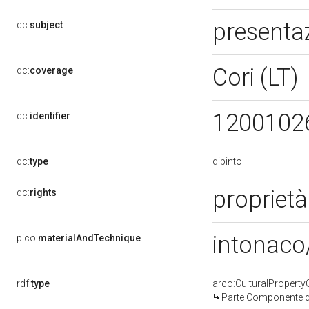
presenta
dc:
subject
Cori (LT)
dc:
coverage
1200102
dc:
identifier
dipinto
dc:
type
proprietà
dc:
rights
intonaco/
pico:
materialAndTechnique
rdf:
type
arco:CulturalPropert
Parte Componente di