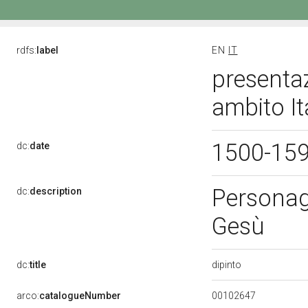
rdfs:
label
EN
IT
presentaz
ambito It
1500-15
dc:
date
Personag
dc:
description
Gesù
dipinto
dc:
title
00102647
arco:
catalogueNumber