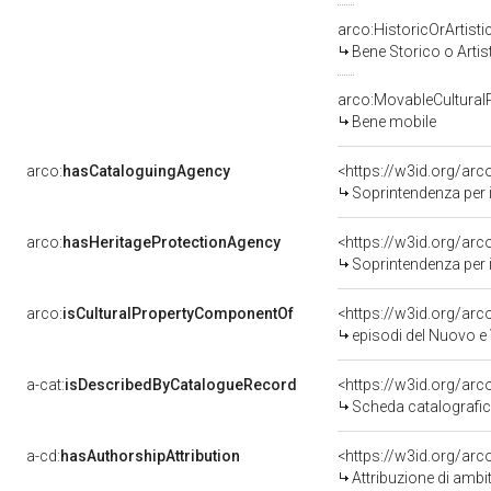
arco:HistoricOrArtisti
Bene Storico o Artis
arco:MovableCultural
Bene mobile
arco:
hasCataloguingAgency
<https://w3id.org/a
Soprintendenza per i b
arco:
hasHeritageProtectionAgency
<https://w3id.org/a
Soprintendenza per i B
arco:
isCulturalPropertyComponentOf
<https://w3id.org/ar
episodi del Nuovo e 
a-cat:
isDescribedByCatalogueRecord
<https://w3id.org/a
Scheda catalografi
a-cd:
hasAuthorshipAttribution
Attribuzione di ambi