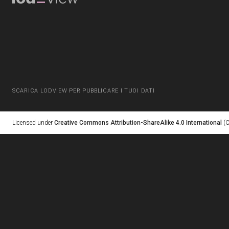
SCARICA LODVIEW PER PUBBLICARE I TUOI DATI
Licensed under
Creative Commons Attribution-ShareAlike 4.0 International
(C