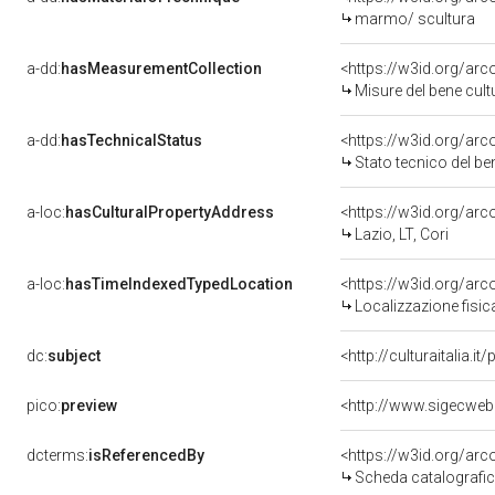
marmo/ scultura
a-dd:
hasMeasurementCollection
<https://w3id.org/ar
Misure del bene cul
a-dd:
hasTechnicalStatus
<https://w3id.org/ar
Stato tecnico del b
a-loc:
hasCulturalPropertyAddress
<https://w3id.org/a
Lazio, LT, Cori
a-loc:
hasTimeIndexedTypedLocation
<https://w3id.org/ar
Localizzazione fisic
dc:
subject
<http://culturaitalia.
pico:
preview
dcterms:
isReferencedBy
<https://w3id.org/a
Scheda catalografi