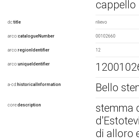
cappello 
rilievo
dc:
title
00102660
arco:
catalogueNumber
12
arco:
regionIdentifier
1200102
arco:
uniqueIdentifier
Bello st
a-cd:
historicalInformation
stemma d
core:
description
d'Estotev
di alloro