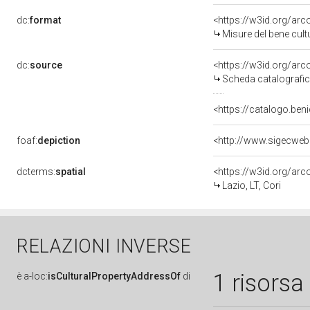
dc:
format
<https://w3id.org/ar
Misure del bene cul
dc:
source
<https://w3id.org/a
Scheda catalografi
<https://catalogo.beni
foaf:
depiction
dcterms:
spatial
<https://w3id.org/a
Lazio, LT, Cori
RELAZIONI INVERSE
1 risorsa
è
a-loc:
isCulturalPropertyAddressOf
di