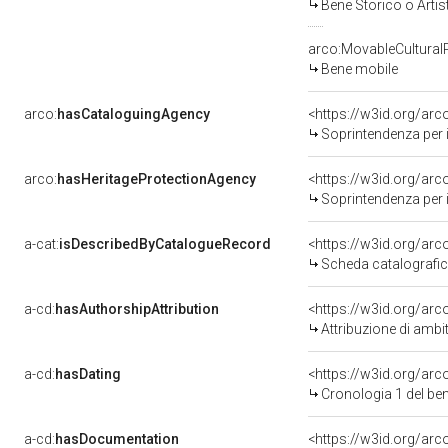
Bene Storico o Artis
arco:MovableCultural
Bene mobile
arco:
hasCataloguingAgency
<https://w3id.org/a
Soprintendenza per i b
arco:
hasHeritageProtectionAgency
<https://w3id.org/a
Soprintendenza per i B
a-cat:
isDescribedByCatalogueRecord
<https://w3id.org/a
Scheda catalografi
a-cd:
hasAuthorshipAttribution
<https://w3id.org/arc
Attribuzione di ambi
a-cd:
hasDating
<https://w3id.org/ar
Cronologia 1 del b
a-cd:
hasDocumentation