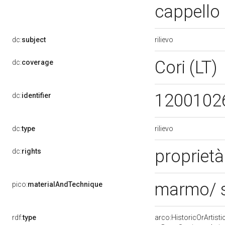
cappello 
rilievo
dc:
subject
Cori (LT)
dc:
coverage
1200102
dc:
identifier
rilievo
dc:
type
proprietà
dc:
rights
marmo/ 
pico:
materialAndTechnique
rdf:
type
arco:HistoricOrArtisti