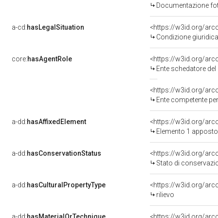
Documentazione foto
a-cd:
hasLegalSituation
Condizione giuridica
core:
hasAgentRole
<https://w3id.org/ar
Ente schedatore del 
<https://w3id.org/ar
Ente competente per tutela del b
a-dd:
hasAffixedElement
<https://w3id.org/ar
Elemento 1 apposto
a-dd:
hasConservationStatus
<https://w3id.org/ar
Stato di conservazi
a-dd:
hasCulturalPropertyType
<https://w3id.org/a
rilievo
a-dd:
hasMaterialOrTechnique
<https://w3id.org/ar