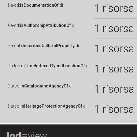
1 risorsa
è
a-cd:
isDocumentationOf
di
1 risorsa
è
a-cd:
isAuthorshipAttributionOf
di
1 risorsa
è
a-cat:
describesCulturalProperty
di
1 risorsa
è
a-loc:
isTimeIndexedTypedLocationOf
di
1 risorsa
è
arco:
isCataloguingAgencyOf
di
1 risorsa
è
arco:
isHeritageProtectionAgencyOf
di