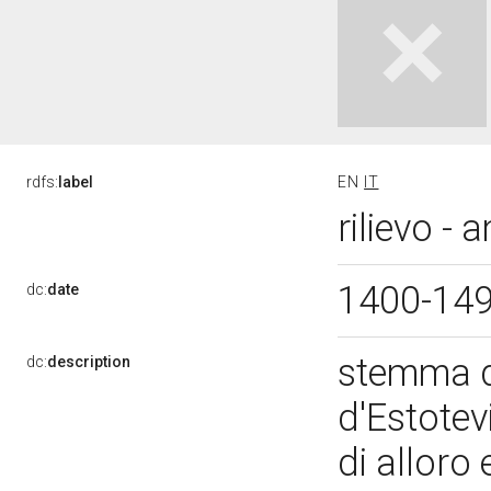
rdfs:
label
EN
IT
rilievo - 
1400-14
dc:
date
stemma d
dc:
description
d'Estotev
di alloro