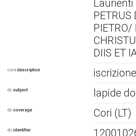
Laurienti
PETRUS 
PIETRO/ 
CHRISTU
DIIS ET
iscrizion
core:
description
lapide d
dc:
subject
Cori (LT)
dc:
coverage
1200102
dc:
identifier