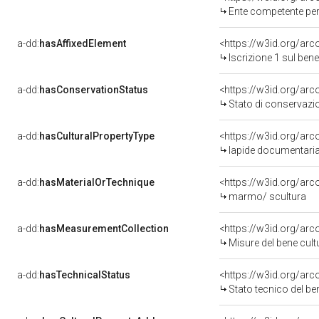
Ente competente per tutela del b
a-dd:
hasAffixedElement
<https://w3id.org/arc
Iscrizione 1 sul be
a-dd:
hasConservationStatus
<https://w3id.org/ar
Stato di conservazi
a-dd:
hasCulturalPropertyType
<https://w3id.org/a
lapide documentari
a-dd:
hasMaterialOrTechnique
<https://w3id.org/ar
marmo/ scultura
a-dd:
hasMeasurementCollection
<https://w3id.org/ar
Misure del bene cul
a-dd:
hasTechnicalStatus
<https://w3id.org/ar
Stato tecnico del b