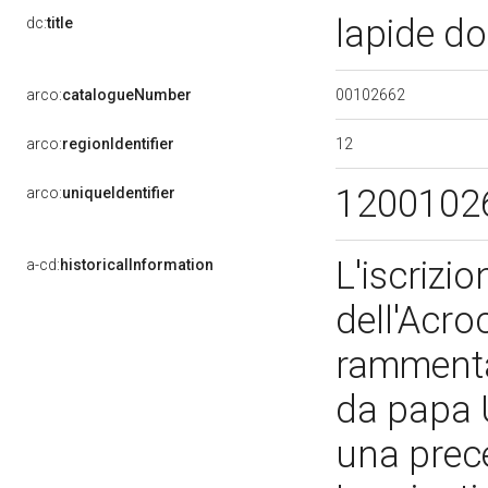
lapide d
dc:
title
00102662
arco:
catalogueNumber
12
arco:
regionIdentifier
1200102
arco:
uniqueIdentifier
L'iscrizi
a-cd:
historicalInformation
dell'Acroc
rammenta 
da papa U
una prece