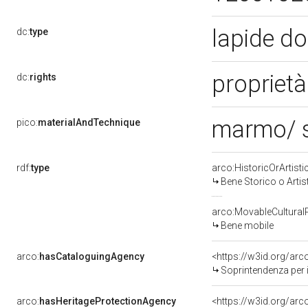
lapide d
dc:
type
proprietà
dc:
rights
marmo/ 
pico:
materialAndTechnique
rdf:
type
arco:HistoricOrArtisti
Bene Storico o Artis
arco:MovableCultural
Bene mobile
arco:
hasCataloguingAgency
<https://w3id.org/a
Soprintendenza per i b
arco:
hasHeritageProtectionAgency
<https://w3id.org/a