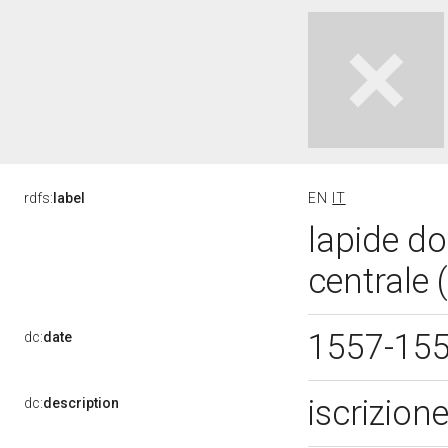
rdfs:
label
EN
IT
lapide do
centrale 
1557-15
dc:
date
iscrizion
dc:
description