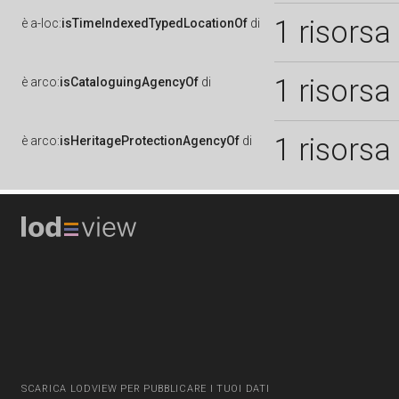
1 risorsa
è
a-loc:
isTimeIndexedTypedLocationOf
di
1 risorsa
è
arco:
isCataloguingAgencyOf
di
1 risorsa
è
arco:
isHeritageProtectionAgencyOf
di
SCARICA LODVIEW PER PUBBLICARE I TUOI DATI