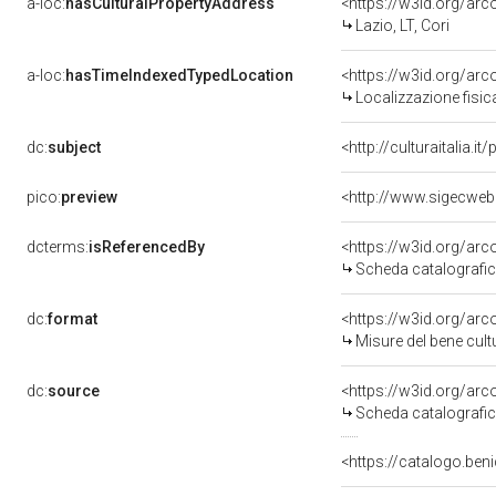
a-loc:
hasCulturalPropertyAddress
<https://w3id.org/a
Lazio, LT, Cori
a-loc:
hasTimeIndexedTypedLocation
<https://w3id.org/ar
Localizzazione fisic
dc:
subject
<http://culturaitalia.
pico:
preview
dcterms:
isReferencedBy
<https://w3id.org/a
Scheda catalografi
dc:
format
<https://w3id.org/ar
Misure del bene cul
dc:
source
<https://w3id.org/a
Scheda catalografi
<https://catalogo.beni