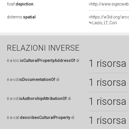
foaf:
depiction
dcterms:
spatial
<https://w3id.org/a
Lazio, LT, Cori
RELAZIONI INVERSE
1 risorsa
è
a-loc:
isCulturalPropertyAddressOf
di
1 risorsa
è
a-cd:
isDocumentationOf
di
1 risorsa
è
a-cd:
isAuthorshipAttributionOf
di
1 risorsa
è
a-cat:
describesCulturalProperty
di