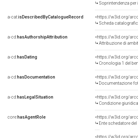
Soprintendenza per i B
a-cat:
isDescribedByCatalogueRecord
<https://w3id.org/a
Scheda catalografi
a-cd:
hasAuthorshipAttribution
<https://w3id.org/arc
Attribuzione di ambi
a-cd:
hasDating
<https://w3id.org/ar
Cronologia 1 del b
a-cd:
hasDocumentation
Documentazione foto
a-cd:
hasLegalSituation
Condizione giuridica
core:
hasAgentRole
<https://w3id.org/ar
Ente schedatore del 
<https://w3id.org/ar