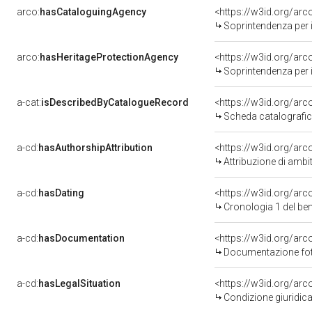
arco:
hasCataloguingAgency
<https://w3id.org/a
Soprintendenza per i b
arco:
hasHeritageProtectionAgency
<https://w3id.org/a
Soprintendenza per i 
a-cat:
isDescribedByCatalogueRecord
<https://w3id.org/a
Scheda catalografi
a-cd:
hasAuthorshipAttribution
<https://w3id.org/arc
Attribuzione di ambi
a-cd:
hasDating
<https://w3id.org/ar
Cronologia 1 del b
a-cd:
hasDocumentation
<https://w3id.org/a
Documentazione foto
a-cd:
hasLegalSituation
<https://w3id.org/arc
Condizione giuridica