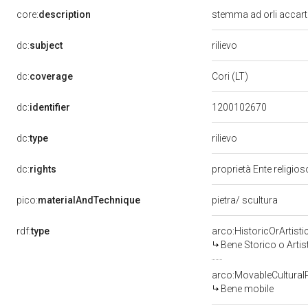
core:
description
stemma ad orli accart
rilievo
dc:
subject
dc:
coverage
Cori (LT)
dc:
identifier
1200102670
rilievo
dc:
type
dc:
rights
proprietà Ente religio
pico:
materialAndTechnique
pietra/ scultura
rdf:
type
arco:HistoricOrArtisti
Bene Storico o Artis
arco:MovableCultural
Bene mobile