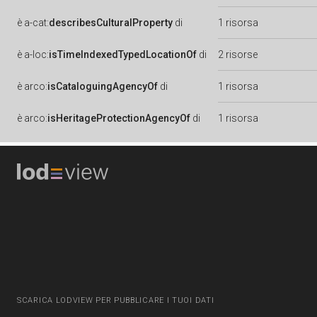
è
a-cat:
describesCulturalProperty
di
1 risorsa
è
a-loc:
isTimeIndexedTypedLocationOf
di
2 risorse
è
arco:
isCataloguingAgencyOf
di
1 risorsa
è
arco:
isHeritageProtectionAgencyOf
di
1 risorsa
SCARICA LODVIEW PER PUBBLICARE I TUOI DATI