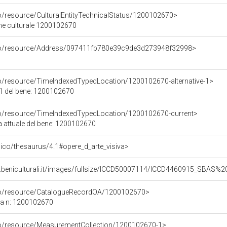
co/resource/CulturalEntityTechnicalStatus/1200102670>
ene culturale 1200102670
rco/resource/Address/097411fb780e39c9de3d273948f32998>
co/resource/TimeIndexedTypedLocation/1200102670-alternative-1>
 1 del bene: 1200102670
co/resource/TimeIndexedTypedLocation/1200102670-current>
a attuale del bene: 1200102670
it/pico/thesaurus/4.1#opere_d_arte_visiva>
b.beniculturali.it/images/fullsize/ICCD50007114/ICCD4460915_SBAS
rco/resource/CatalogueRecordOA/1200102670>
ca n: 1200102670
co/resource/MeasurementCollection/1200102670-1>