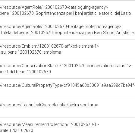
co/resource/AgentRole/1200102670-cataloguing-agency>
bene 1200102670: Soprintendenza per i beni artistici e storici del Lazio
co/resource/AgentRole/1200102670-heritage-protection-agency>
tutela del bene 1200102670: Soprintendenza per i Beni Storici Artistici e
co/resource/Emblem/1200102670-affixed-element-1>
 sul bene 1200102670: emblema
co/resource/ConservationStatus/1200102670-conservation-status-1>
one 1 del bene: 1200102670
rco/resource/CulturalPropertyType/cf91045a63b30091a9aa398d7be94f
o/resource/TechnicalCharacteristic/pietra-scultura>
co/resource/MeasurementCollection/1200102670-1>
turale 1200102670