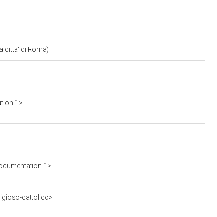
a citta' di Roma)
ution-1>
ocumentation-1>
ligioso-cattolico>