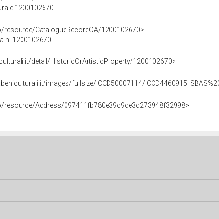
turale 1200102670
rco/resource/CatalogueRecordOA/1200102670>
ca n: 1200102670
culturali.it/detail/HistoricOrArtisticProperty/1200102670>
b.beniculturali.it/images/fullsize/ICCD50007114/ICCD4460915_SBAS
rco/resource/Address/097411fb780e39c9de3d273948f32998>