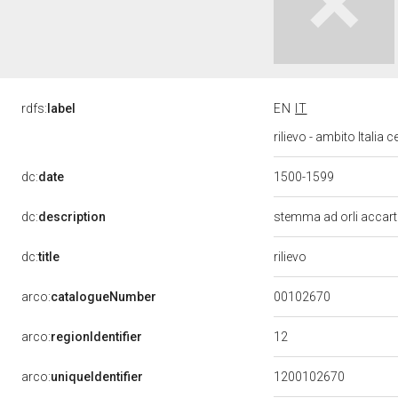
rdfs:
label
EN
IT
rilievo - ambito Italia 
dc:
date
1500-1599
dc:
description
stemma ad orli accart
rilievo
dc:
title
00102670
arco:
catalogueNumber
12
arco:
regionIdentifier
arco:
uniqueIdentifier
1200102670