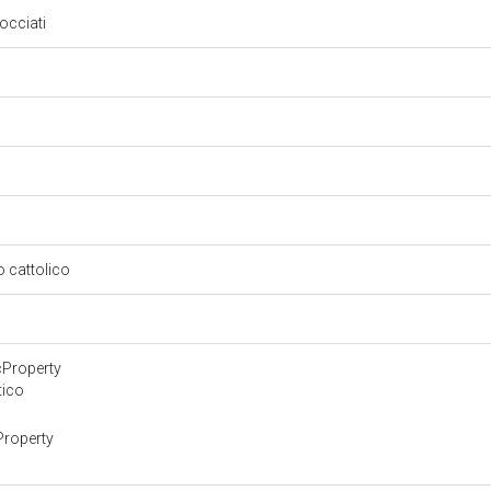
occiati
so cattolico
cProperty
tico
Property