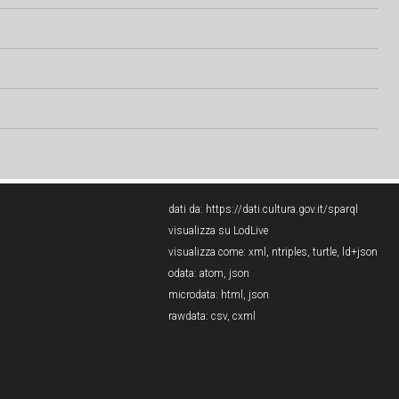
dati da:
https://dati.cultura.gov.it/sparql
visualizza su LodLive
visualizza come:
xml
,
ntriples
,
turtle
,
ld+json
odata:
atom
,
json
microdata:
html
,
json
rawdata:
csv
,
cxml