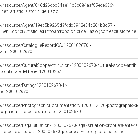
rco/resource/Agent/046d26cbb34ae11c0d684aaf85ede636>
eni artistici e storici del Lazio
rco/resource/Agent/19ed5b9265d3fddd0942e94b264b8c57>
Beni Storici Artistici ed Etnoantropologici del Lazio (con esclusione dell
rco/resource/CatalogueRecordOA/1200102670>
ca n: 1200102670
o/resource/CulturalScopeAttribution/1200102670-cultural-scope-attrib
to culturale del bene: 1200102670
co/resource/Dating/1200102670-1>
ene 1200102670
rco/resource/PhotographicDocumentation/1200102670-photographic-d
grafica 1 del bene culturale: 1200102670
o/resource/LegalSituation/1200102670-legal-situation-proprieta-ente-re
 del bene culturale 1200102670: proprietà Ente religioso cattolico