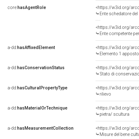
core:
hasAgentRole
<https://w3id.org/ar
Ente schedatore del 
<https://w3id.org/ar
Ente competente per 
a-dd:
hasAffixedElement
<https://w3id.org/ar
Elemento 1 apposto
a-dd:
hasConservationStatus
<https://w3id.org/ar
Stato di conservazi
a-dd:
hasCulturalPropertyType
<https://w3id.org/a
rilievo
a-dd:
hasMaterialOrTechnique
<https://w3id.org/arc
pietra/ scultura
a-dd:
hasMeasurementCollection
<https://w3id.org/ar
Misure del bene cul