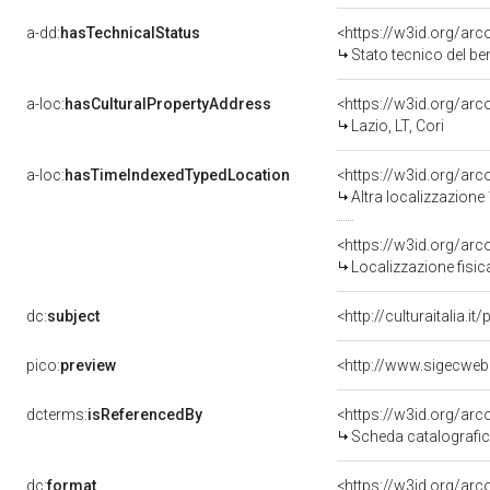
a-dd:
hasTechnicalStatus
<https://w3id.org/ar
Stato tecnico del b
a-loc:
hasCulturalPropertyAddress
<https://w3id.org/a
Lazio, LT, Cori
a-loc:
hasTimeIndexedTypedLocation
<https://w3id.org/ar
Altra localizzazione
<https://w3id.org/ar
Localizzazione fisic
dc:
subject
<http://culturaitalia.
pico:
preview
<http://www.sigecwe
dcterms:
isReferencedBy
<https://w3id.org/a
Scheda catalografi
dc:
format
<https://w3id.org/ar