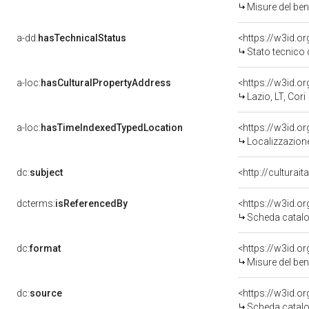
Misure del be
a-dd:
hasTechnicalStatus
<https://w3id.o
Stato tecnico
a-loc:
hasCulturalPropertyAddress
<https://w3id.
Lazio, LT, Cori
a-loc:
hasTimeIndexedTypedLocation
<https://w3id.
Localizzazione
dc:
subject
<http://culturai
dcterms:
isReferencedBy
<https://w3id.
Scheda catalo
dc:
format
<https://w3id.
Misure del be
dc:
source
<https://w3id.
Scheda catalo