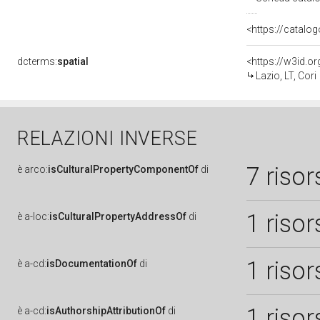
<https://catalog
dcterms:
spatial
<https://w3id.
Lazio, LT, Cori
RELAZIONI INVERSE
7 risor
è
arco:
isCulturalPropertyComponentOf
di
1 risor
è
a-loc:
isCulturalPropertyAddressOf
di
1 risor
è
a-cd:
isDocumentationOf
di
1 risor
è
a-cd:
isAuthorshipAttributionOf
di