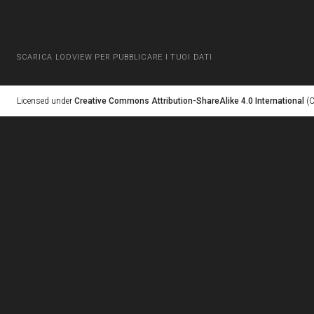
SCARICA LODVIEW PER PUBBLICARE I TUOI DATI
Licensed under
Creative Commons Attribution-ShareAlike 4.0 International
(C