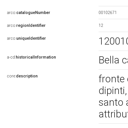
00102671
arco:
catalogueNumber
12
arco:
regionIdentifier
12001
arco:
uniqueIdentifier
Bella c
a-cd:
historicalInformation
fronte
core:
description
dipinti
santo 
attribu