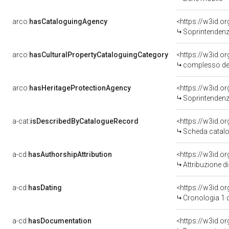
arco:
hasCataloguingAgency
<https://w3id.
Soprintendenza 
arco:
hasCulturalPropertyCataloguingCategory
<https://w3id.o
complesso de
arco:
hasHeritageProtectionAgency
<https://w3id.
Soprintendenza pe
a-cat:
isDescribedByCatalogueRecord
<https://w3id.
Scheda catalo
a-cd:
hasAuthorshipAttribution
Attribuzione d
a-cd:
hasDating
<https://w3id.o
Cronologia 1 
a-cd:
hasDocumentation