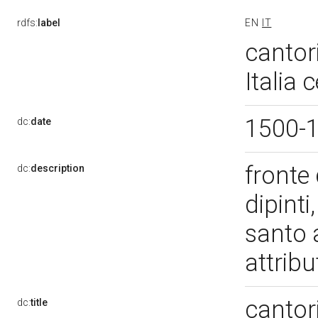
rdfs:
label
EN
IT
cantor
Italia 
1500-
dc:
date
fronte
dc:
description
dipinti
santo 
attribu
cantor
dc:
title