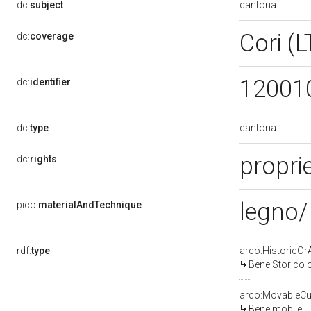
cantoria
dc:
subject
Cori (
dc:
coverage
12001
dc:
identifier
cantoria
dc:
type
proprie
dc:
rights
legno/ 
pico:
materialAndTechnique
rdf:
type
arco:HistoricOrA
Bene Storico o
arco:MovableCul
Bene mobile