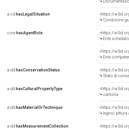
Documentazion
a-cd:
hasLegalSituation
Condizione giu
core:
hasAgentRole
<https://w3id.
Ente schedator
<https://w3id.o
Ente competente per tutel
a-dd:
hasConservationStatus
<https://w3id.o
Stato di cons
a-dd:
hasCulturalPropertyType
<https://w3id.
cantoria
a-dd:
hasMaterialOrTechnique
<https://w3id.or
legno/ pittura 
a-dd:
hasMeasurementCollection
<https://w3id.