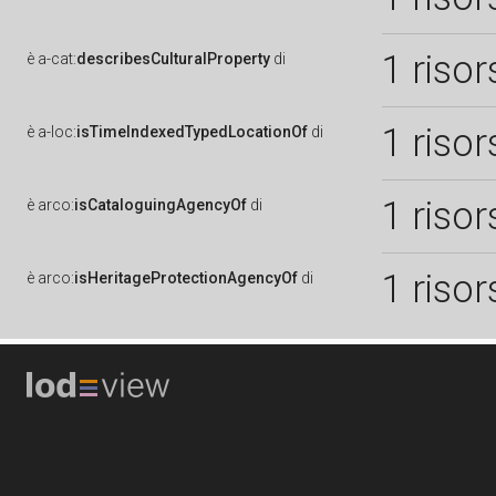
1 risor
è
a-cat:
describesCulturalProperty
di
1 risor
è
a-loc:
isTimeIndexedTypedLocationOf
di
1 risor
è
arco:
isCataloguingAgencyOf
di
1 risor
è
arco:
isHeritageProtectionAgencyOf
di