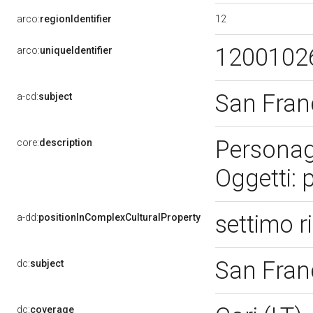
12
arco:
regionIdentifier
1200102
arco:
uniqueIdentifier
San Fran
a-cd:
subject
Personag
core:
description
Oggetti: 
settimo 
a-dd:
positionInComplexCulturalProperty
San Fran
dc:
subject
dc:
coverage