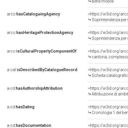
Bene mobile
arco:
hasCataloguingAgency
<https://w3id.org/a
Soprintendenza per i b
arco:
hasHeritageProtectionAgency
<https://w3id.org/a
Soprintendenza per i B
arco:
isCulturalPropertyComponentOf
<https://w3id.org/ar
cantoria, complesso 
a-cat:
isDescribedByCatalogueRecord
<https://w3id.org/a
Scheda catalografi
a-cd:
hasAuthorshipAttribution
<https://w3id.org/arc
Attribuzione di ambi
a-cd:
hasDating
<https://w3id.org/ar
Cronologia 1 del b
a-cd:
hasDocumentation