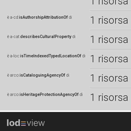
1 risorsa
1 risorsa
è
a-cd:
isAuthorshipAttributionOf
di
1 risorsa
è
a-cat:
describesCulturalProperty
di
1 risorsa
è
a-loc:
isTimeIndexedTypedLocationOf
di
1 risorsa
è
arco:
isCataloguingAgencyOf
di
1 risorsa
è
arco:
isHeritageProtectionAgencyOf
di