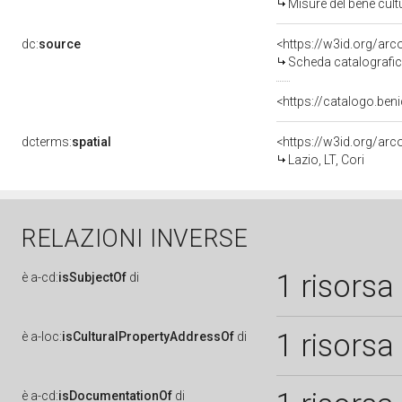
Misure del bene cul
dc:
source
<https://w3id.org/a
Scheda catalografi
<https://catalogo.beni
dcterms:
spatial
<https://w3id.org/a
Lazio, LT, Cori
RELAZIONI INVERSE
1 risorsa
è
a-cd:
isSubjectOf
di
1 risorsa
è
a-loc:
isCulturalPropertyAddressOf
di
è
a-cd:
isDocumentationOf
di