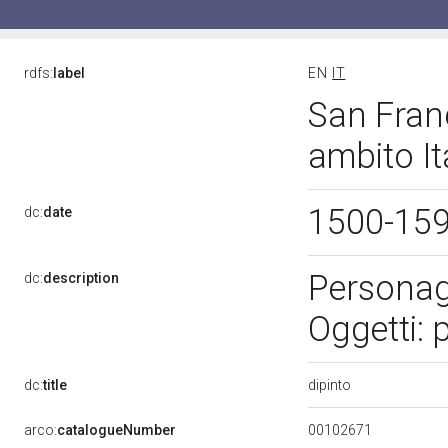
rdfs:
label
EN
IT
San Franc
ambito It
1500-15
dc:
date
Personag
dc:
description
Oggetti: 
dipinto
dc:
title
00102671
arco:
catalogueNumber