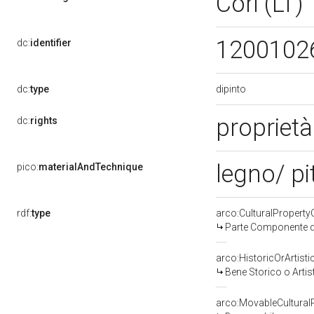
Cori (LT)
1200102
dc:
identifier
dipinto
dc:
type
proprietà
dc:
rights
legno/ pi
pico:
materialAndTechnique
rdf:
type
arco:CulturalPropert
Parte Componente di
arco:HistoricOrArtisti
Bene Storico o Artis
arco:MovableCultural