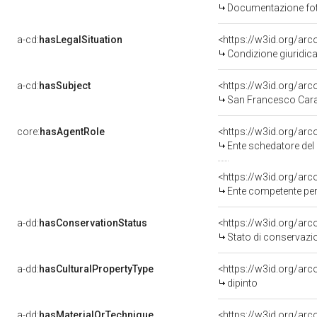
Documentazione foto
a-cd:
hasLegalSituation
Condizione giuridica
a-cd:
hasSubject
<https://w3id.org/a
San Francesco Car
core:
hasAgentRole
<https://w3id.org/ar
Ente schedatore del 
<https://w3id.org/ar
Ente competente per tutela del be
a-dd:
hasConservationStatus
<https://w3id.org/ar
Stato di conservazi
a-dd:
hasCulturalPropertyType
<https://w3id.org/a
dipinto
a-dd:
hasMaterialOrTechnique
<https://w3id.org/arc