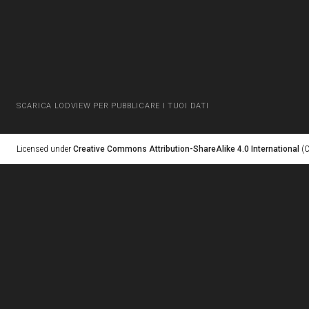
SCARICA LODVIEW PER PUBBLICARE I TUOI DATI
Licensed under
Creative Commons Attribution-ShareAlike 4.0 International
(C