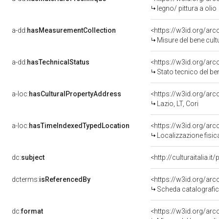
legno/ pittura a olio
a-dd:
hasMeasurementCollection
<https://w3id.org/ar
Misure del bene cul
a-dd:
hasTechnicalStatus
<https://w3id.org/ar
Stato tecnico del b
a-loc:
hasCulturalPropertyAddress
<https://w3id.org/a
Lazio, LT, Cori
a-loc:
hasTimeIndexedTypedLocation
<https://w3id.org/ar
Localizzazione fisic
dc:
subject
<http://culturaitalia.
dcterms:
isReferencedBy
<https://w3id.org/a
Scheda catalografi
dc:
format
<https://w3id.org/ar