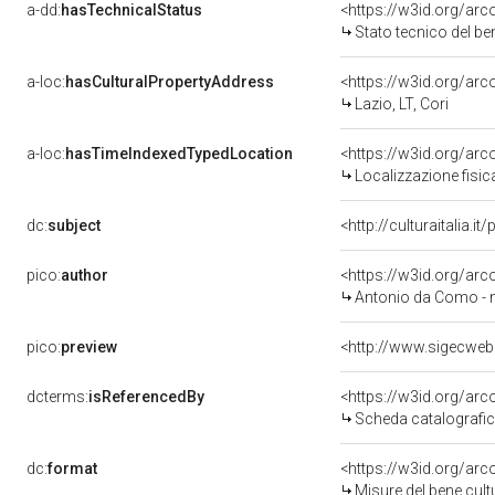
a-dd:
hasTechnicalStatus
<https://w3id.org/ar
Stato tecnico del b
a-loc:
hasCulturalPropertyAddress
<https://w3id.org/a
Lazio, LT, Cori
a-loc:
hasTimeIndexedTypedLocation
<https://w3id.org/ar
Localizzazione fisic
dc:
subject
<http://culturaitalia.
pico:
author
<https://w3id.org/a
Antonio da Como - n
pico:
preview
dcterms:
isReferencedBy
<https://w3id.org/a
Scheda catalografi
dc:
format
<https://w3id.org/ar
Misure del bene cul