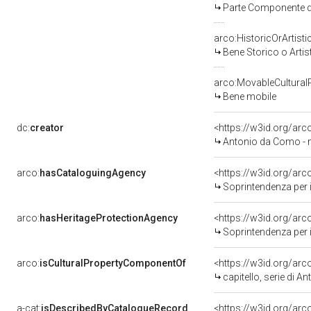
Parte Componente di
arco:HistoricOrArtisti
Bene Storico o Artis
arco:MovableCultural
Bene mobile
dc:
creator
<https://w3id.org/a
Antonio da Como - n
arco:
hasCataloguingAgency
<https://w3id.org/a
Soprintendenza per i b
arco:
hasHeritageProtectionAgency
<https://w3id.org/a
Soprintendenza per i B
arco:
isCulturalPropertyComponentOf
<https://w3id.org/ar
capitello, serie di 
a-cat:
isDescribedByCatalogueRecord
<https://w3id.org/a