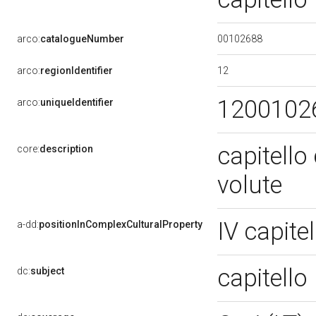
00102688
arco:
catalogueNumber
12
arco:
regionIdentifier
1200102
arco:
uniqueIdentifier
capitello 
core:
description
volute
IV capite
a-dd:
positionInComplexCulturalProperty
capitello
dc:
subject