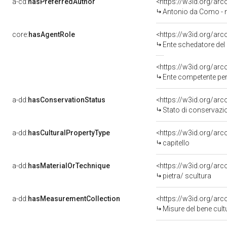
a-cd:
hasPreferredAuthor
<https://w3id.org/a
Antonio da Como - n
core:
hasAgentRole
<https://w3id.org/ar
Ente schedatore del 
<https://w3id.org/ar
Ente competente per tutela del be
a-dd:
hasConservationStatus
<https://w3id.org/ar
Stato di conservazi
a-dd:
hasCulturalPropertyType
<https://w3id.org/a
capitello
a-dd:
hasMaterialOrTechnique
<https://w3id.org/arc
pietra/ scultura
a-dd:
hasMeasurementCollection
<https://w3id.org/ar
Misure del bene cul