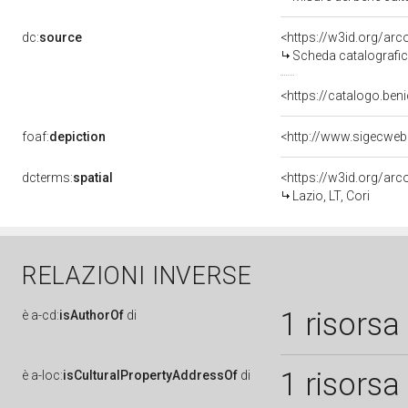
dc:
source
<https://w3id.org/a
Scheda catalografi
<https://catalogo.beni
foaf:
depiction
dcterms:
spatial
<https://w3id.org/a
Lazio, LT, Cori
RELAZIONI INVERSE
1 risorsa
è
a-cd:
isAuthorOf
di
1 risorsa
è
a-loc:
isCulturalPropertyAddressOf
di