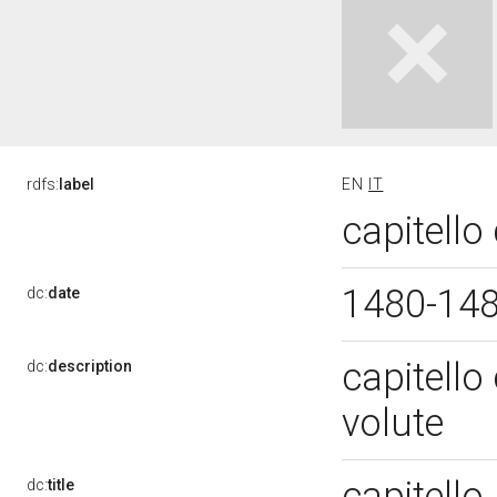
rdfs:
label
EN
IT
capitello
1480-14
dc:
date
capitello 
dc:
description
volute
capitello
dc:
title