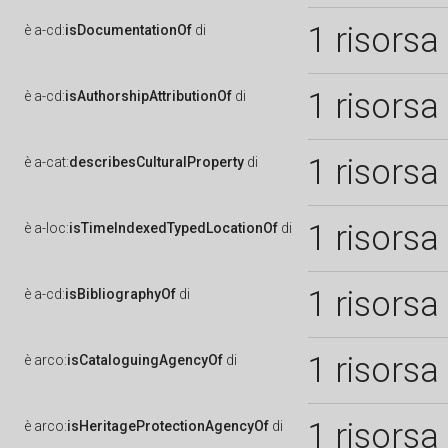
1 risorsa
è
a-cd:
isDocumentationOf
di
1 risorsa
è
a-cd:
isAuthorshipAttributionOf
di
1 risorsa
è
a-cat:
describesCulturalProperty
di
1 risorsa
è
a-loc:
isTimeIndexedTypedLocationOf
di
1 risorsa
è
a-cd:
isBibliographyOf
di
1 risorsa
è
arco:
isCataloguingAgencyOf
di
1 risorsa
è
arco:
isHeritageProtectionAgencyOf
di