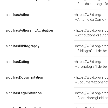
Scheda catalografi
a-cd:
hasAuthor
<https://w3id.org/a
Antonio da Como - n
a-cd:
hasAuthorshipAttribution
<https://w3id.org/ar
Attribuzione di aut
a-cd:
hasBibliography
<https://w3id.org/ar
Bibliografia 1 del b
a-cd:
hasDating
<https://w3id.org/ar
Cronologia 1 del b
a-cd:
hasDocumentation
Documentazione foto
a-cd:
hasLegalSituation
Condizione giuridica