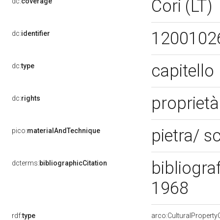
Cori (LT)
dc:
coverage
1200102
dc:
identifier
capitello
dc:
type
proprietà
dc:
rights
pietra/ s
pico:
materialAndTechnique
bibliogra
dcterms:
bibliographicCitation
1968
rdf:
type
arco:CulturalPropert