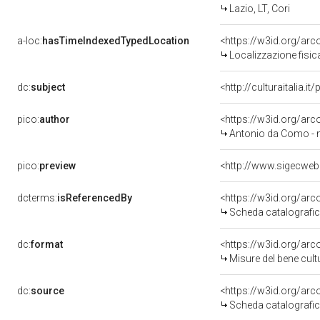
Lazio, LT, Cori
a-loc:
hasTimeIndexedTypedLocation
<https://w3id.org/ar
Localizzazione fisic
dc:
subject
<http://culturaitalia.
pico:
author
<https://w3id.org/a
Antonio da Como - n
pico:
preview
dcterms:
isReferencedBy
<https://w3id.org/a
Scheda catalografi
dc:
format
<https://w3id.org/ar
Misure del bene cul
dc:
source
<https://w3id.org/a
Scheda catalografi