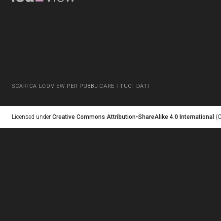
SCARICA LODVIEW PER PUBBLICARE I TUOI DATI
Licensed under
Creative Commons Attribution-ShareAlike 4.0 International
(C