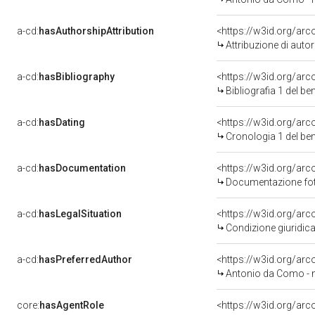
a-cd:
hasAuthorshipAttribution
<https://w3id.org/ar
Attribuzione di aut
a-cd:
hasBibliography
<https://w3id.org/ar
Bibliografia 1 del b
a-cd:
hasDating
<https://w3id.org/ar
Cronologia 1 del b
a-cd:
hasDocumentation
Documentazione foto
a-cd:
hasLegalSituation
Condizione giuridica
a-cd:
hasPreferredAuthor
<https://w3id.org/a
Antonio da Como - n
core:
hasAgentRole
<https://w3id.org/ar