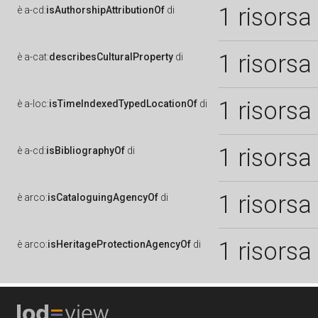
1 risorsa
è
a-cd:
isAuthorshipAttributionOf
di
1 risorsa
è
a-cat:
describesCulturalProperty
di
1 risorsa
è
a-loc:
isTimeIndexedTypedLocationOf
di
1 risorsa
è
a-cd:
isBibliographyOf
di
1 risorsa
è
arco:
isCataloguingAgencyOf
di
1 risorsa
è
arco:
isHeritageProtectionAgencyOf
di