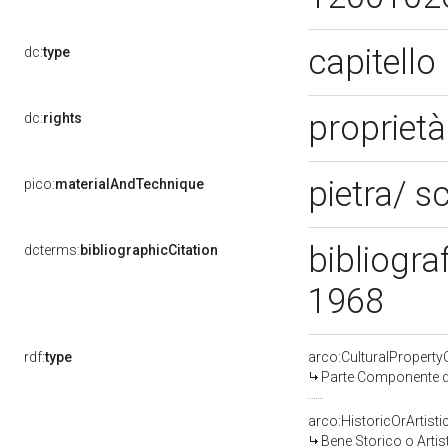
capitello
dc:
type
proprietà
dc:
rights
pietra/ s
pico:
materialAndTechnique
bibliogra
dcterms:
bibliographicCitation
1968
rdf:
type
arco:CulturalPropert
Parte Componente di
arco:HistoricOrArtisti
Bene Storico o Artis