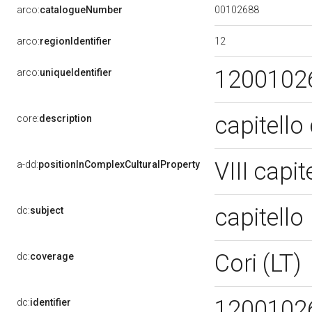
00102688
arco:
catalogueNumber
12
arco:
regionIdentifier
1200102
arco:
uniqueIdentifier
capitello
core:
description
VIII capit
a-dd:
positionInComplexCulturalProperty
capitello
dc:
subject
Cori (LT)
dc:
coverage
1200102
dc:
identifier