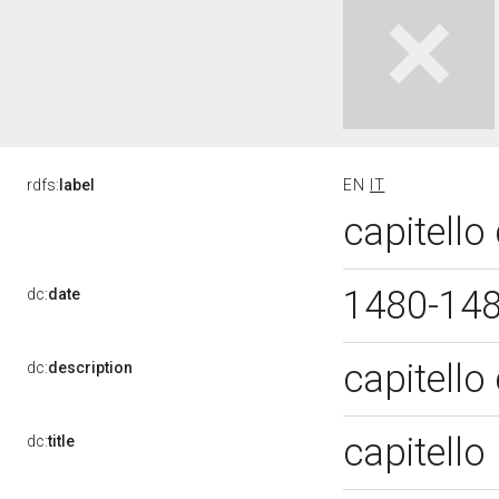
rdfs:
label
EN
IT
capitello
1480-14
dc:
date
capitello
dc:
description
capitello
dc:
title