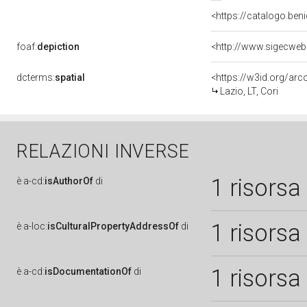
<https://catalogo.beni
foaf:
depiction
dcterms:
spatial
<https://w3id.org/a
Lazio, LT, Cori
RELAZIONI INVERSE
1 risorsa
è
a-cd:
isAuthorOf
di
1 risorsa
è
a-loc:
isCulturalPropertyAddressOf
di
1 risorsa
è
a-cd:
isDocumentationOf
di