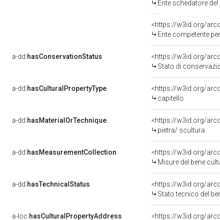
Ente schedatore del 
<https://w3id.org/ar
Ente competente per tutela del be
a-dd:
hasConservationStatus
<https://w3id.org/ar
Stato di conservazi
a-dd:
hasCulturalPropertyType
<https://w3id.org/a
capitello
a-dd:
hasMaterialOrTechnique
<https://w3id.org/arc
pietra/ scultura
a-dd:
hasMeasurementCollection
<https://w3id.org/ar
Misure del bene cul
a-dd:
hasTechnicalStatus
<https://w3id.org/ar
Stato tecnico del b
a-loc:
hasCulturalPropertyAddress
<https://w3id.org/a