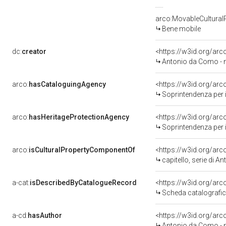
arco:MovableCultural
Bene mobile
dc:
creator
<https://w3id.org/a
Antonio da Como - n
arco:
hasCataloguingAgency
<https://w3id.org/a
Soprintendenza per i b
arco:
hasHeritageProtectionAgency
<https://w3id.org/a
Soprintendenza per i B
arco:
isCulturalPropertyComponentOf
<https://w3id.org/ar
capitello, serie di 
a-cat:
isDescribedByCatalogueRecord
<https://w3id.org/a
Scheda catalografi
a-cd:
hasAuthor
<https://w3id.org/a
Antonio da Como - n