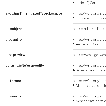
Lazio, LT, Cori
a-loc:
hasTimeIndexedTypedLocation
<https://w3id.org/ar
Localizzazione fisic
dc:
subject
<http://culturaitalia.
pico:
author
<https://w3id.org/a
Antonio da Como - n
pico:
preview
dcterms:
isReferencedBy
<https://w3id.org/a
Scheda catalografi
dc:
format
<https://w3id.org/ar
Misure del bene cul
dc:
source
<https://w3id.org/a
Scheda catalografi