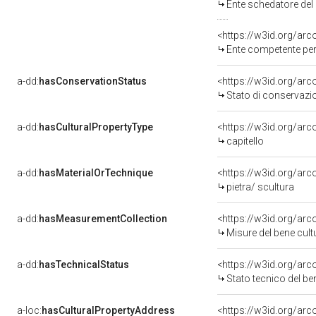
Ente schedatore del 
<https://w3id.org/ar
Ente competente per tutela del be
a-dd:
hasConservationStatus
<https://w3id.org/ar
Stato di conservazi
a-dd:
hasCulturalPropertyType
<https://w3id.org/a
capitello
a-dd:
hasMaterialOrTechnique
<https://w3id.org/arc
pietra/ scultura
a-dd:
hasMeasurementCollection
<https://w3id.org/ar
Misure del bene cul
a-dd:
hasTechnicalStatus
<https://w3id.org/ar
Stato tecnico del b
a-loc:
hasCulturalPropertyAddress
<https://w3id.org/a