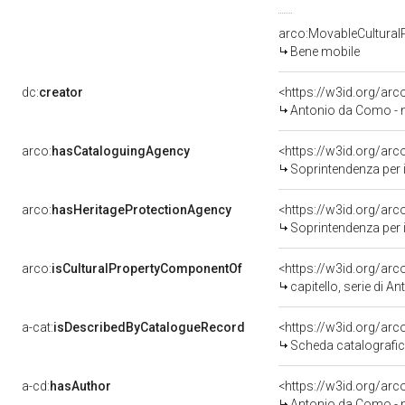
arco:MovableCultural
Bene mobile
dc:
creator
<https://w3id.org/a
Antonio da Como - n
arco:
hasCataloguingAgency
<https://w3id.org/a
Soprintendenza per i b
arco:
hasHeritageProtectionAgency
<https://w3id.org/a
Soprintendenza per i B
arco:
isCulturalPropertyComponentOf
<https://w3id.org/ar
capitello, serie di 
a-cat:
isDescribedByCatalogueRecord
<https://w3id.org/a
Scheda catalografi
a-cd:
hasAuthor
<https://w3id.org/a
Antonio da Como - n