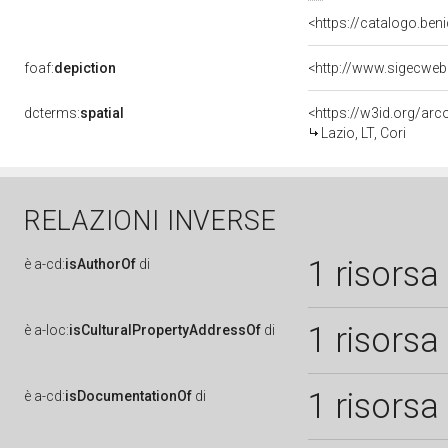
<https://catalogo.beni
foaf:
depiction
dcterms:
spatial
<https://w3id.org/a
Lazio, LT, Cori
RELAZIONI INVERSE
1 risorsa
è
a-cd:
isAuthorOf
di
1 risorsa
è
a-loc:
isCulturalPropertyAddressOf
di
1 risorsa
è
a-cd:
isDocumentationOf
di