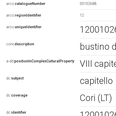
00102688
arco:
catalogueNumber
12
arco:
regionIdentifier
1200102
arco:
uniqueIdentifier
bustino d
core:
description
VIII capit
a-dd:
positionInComplexCulturalProperty
capitello
dc:
subject
Cori (LT)
dc:
coverage
1200102
dc:
identifier