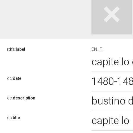
rdfs:
label
EN
IT
capitello
1480-14
dc:
date
bustino d
dc:
description
capitello
dc:
title