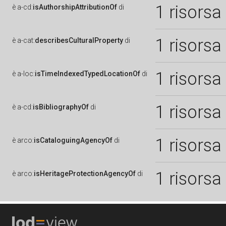
1 risorsa
è
a-cd:
isAuthorshipAttributionOf
di
1 risorsa
è
a-cat:
describesCulturalProperty
di
1 risorsa
è
a-loc:
isTimeIndexedTypedLocationOf
di
1 risorsa
è
a-cd:
isBibliographyOf
di
1 risorsa
è
arco:
isCataloguingAgencyOf
di
1 risorsa
è
arco:
isHeritageProtectionAgencyOf
di