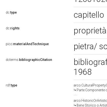
capitello
dc:
type
proprietà
dc:
rights
pietra/ s
pico:
materialAndTechnique
bibliogra
dcterms:
bibliographicCitation
1968
rdf:
type
arco:CulturalPropert
Parte Componente di
arco:HistoricOrArtisti
Bene Storico o Artis