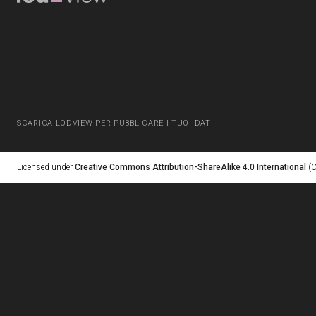
SCARICA LODVIEW PER PUBBLICARE I TUOI DATI
Licensed under
Creative Commons Attribution-ShareAlike 4.0 International
(C