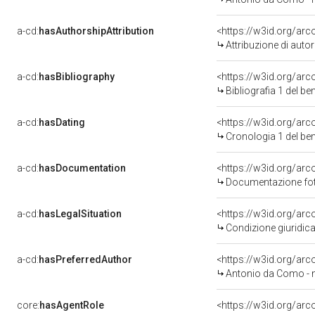
a-cd:
hasAuthorshipAttribution
<https://w3id.org/ar
Attribuzione di aut
a-cd:
hasBibliography
<https://w3id.org/ar
Bibliografia 1 del b
a-cd:
hasDating
<https://w3id.org/ar
Cronologia 1 del b
a-cd:
hasDocumentation
Documentazione foto
a-cd:
hasLegalSituation
Condizione giuridica
a-cd:
hasPreferredAuthor
<https://w3id.org/a
Antonio da Como - n
core:
hasAgentRole
<https://w3id.org/ar