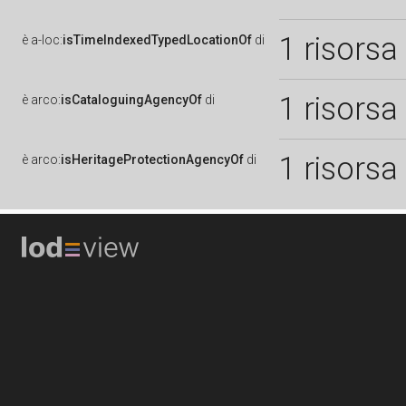
1 risorsa
è
a-loc:
isTimeIndexedTypedLocationOf
di
1 risorsa
è
arco:
isCataloguingAgencyOf
di
1 risorsa
è
arco:
isHeritageProtectionAgencyOf
di