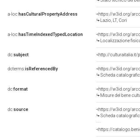
Stato tecnico del b
a-loc:
hasCulturalPropertyAddress
<https://w3id.org/a
Lazio, LT, Cori
a-loc:
hasTimeIndexedTypedLocation
<https://w3id.org/ar
Localizzazione fisic
dc:
subject
<http://culturaitalia.
dcterms:
isReferencedBy
<https://w3id.org/a
Scheda catalografi
dc:
format
<https://w3id.org/ar
Misure del bene cul
dc:
source
<https://w3id.org/a
Scheda catalografi
<https://catalogo.beni