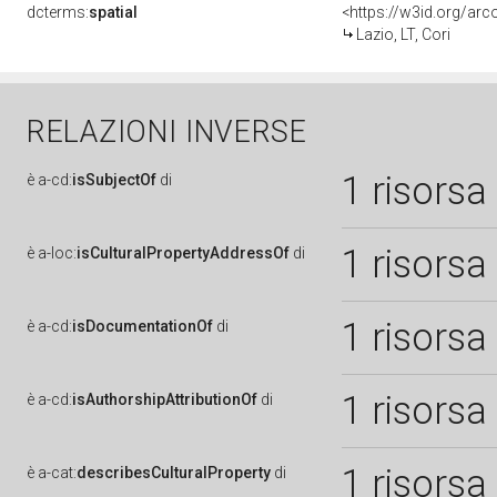
dcterms:
spatial
<https://w3id.org/a
Lazio, LT, Cori
RELAZIONI INVERSE
1 risorsa
è
a-cd:
isSubjectOf
di
1 risorsa
è
a-loc:
isCulturalPropertyAddressOf
di
1 risorsa
è
a-cd:
isDocumentationOf
di
1 risorsa
è
a-cd:
isAuthorshipAttributionOf
di
1 risorsa
è
a-cat:
describesCulturalProperty
di