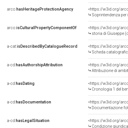
arco:
hasHeritageProtectionAgency
<https://w3id.org/a
Soprintendenza per i B
arco:
isCulturalPropertyComponentOf
<https://w3id.org/ar
storia di Giuseppe (
a-cat:
isDescribedByCatalogueRecord
<https://w3id.org/a
Scheda catalografi
a-cd:
hasAuthorshipAttribution
<https://w3id.org/arc
Attribuzione di ambi
a-cd:
hasDating
<https://w3id.org/ar
Cronologia 1 del b
a-cd:
hasDocumentation
Documentazione foto
a-cd:
hasLegalSituation
Condizione giuridica