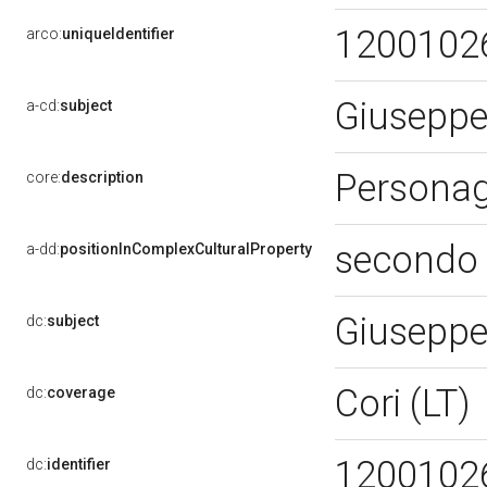
1200102
arco:
uniqueIdentifier
Giuseppe 
a-cd:
subject
Personagg
core:
description
secondo 
a-dd:
positionInComplexCulturalProperty
Giuseppe 
dc:
subject
Cori (LT)
dc:
coverage
1200102
dc:
identifier