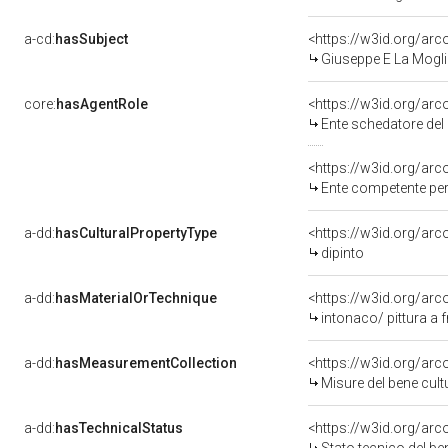
a-cd:
hasSubject
<https://w3id.org/a
Giuseppe E La Moglie
core:
hasAgentRole
<https://w3id.org/ar
Ente schedatore del 
<https://w3id.org/ar
Ente competente per tutela del be
a-dd:
hasCulturalPropertyType
<https://w3id.org/a
dipinto
a-dd:
hasMaterialOrTechnique
<https://w3id.org/arc
intonaco/ pittura a 
a-dd:
hasMeasurementCollection
<https://w3id.org/ar
Misure del bene cul
a-dd:
hasTechnicalStatus
<https://w3id.org/ar