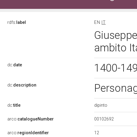
rdfs:
label
EN
IT
Giuseppe 
ambito It
1400-14
dc:
date
Personagg
dc:
description
dipinto
dc:
title
00102692
arco:
catalogueNumber
12
arco:
regionIdentifier