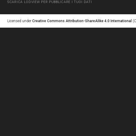
SCARICA LODVIEW PER PUBBLICARE I TUOI DATI
Licensed under
Creative Commons Attribution-ShareAlike 4.0 International
(C