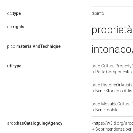
dipinto
dc:
type
proprietà
dc:
rights
intonaco/
pico:
materialAndTechnique
rdf:
type
arco:CulturalPropert
Parte Componente di
arco:HistoricOrArtisti
Bene Storico o Artis
arco:MovableCultural
Bene mobile
arco:
hasCataloguingAgency
<https://w3id.org/a
Soprintendenza per i b