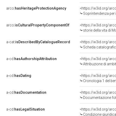
arco:
hasHeritageProtectionAgency
<https://w3id.org/a
Soprintendenza per i B
arco:
isCulturalPropertyComponentOf
<https://w3id.org/ar
storie della vita di 
a-cat:
isDescribedByCatalogueRecord
<https://w3id.org/a
Scheda catalografi
a-cd:
hasAuthorshipAttribution
<https://w3id.org/arc
Attribuzione di ambi
a-cd:
hasDating
<https://w3id.org/ar
Cronologia 1 del b
a-cd:
hasDocumentation
Documentazione foto
a-cd:
hasLegalSituation
Condizione giuridica