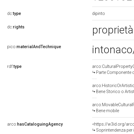
dipinto
dc:
type
proprietà
dc:
rights
intonaco/
pico:
materialAndTechnique
rdf:
type
arco:CulturalPropert
Parte Componente di
arco:HistoricOrArtisti
Bene Storico o Artis
arco:MovableCultural
Bene mobile
arco:
hasCataloguingAgency
<https://w3id.org/a
Soprintendenza per i b