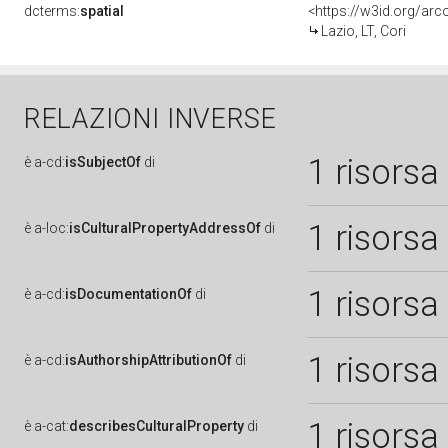
dcterms:
spatial
<https://w3id.org/a
Lazio, LT, Cori
RELAZIONI INVERSE
1 risorsa
è
a-cd:
isSubjectOf
di
1 risorsa
è
a-loc:
isCulturalPropertyAddressOf
di
1 risorsa
è
a-cd:
isDocumentationOf
di
1 risorsa
è
a-cd:
isAuthorshipAttributionOf
di
1 risorsa
è
a-cat:
describesCulturalProperty
di