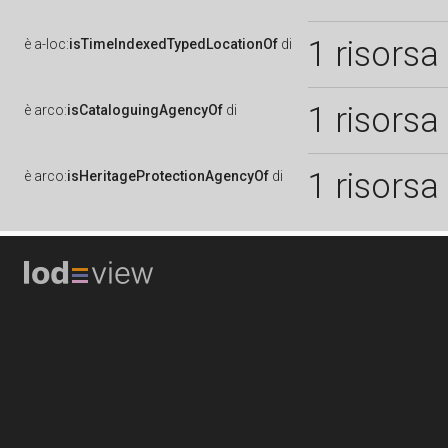
1 risorsa
è
a-loc:
isTimeIndexedTypedLocationOf
di
1 risorsa
è
arco:
isCataloguingAgencyOf
di
1 risorsa
è
arco:
isHeritageProtectionAgencyOf
di