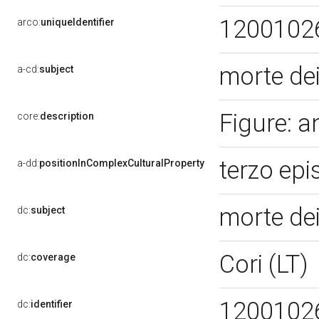
1200102
arco:
uniqueIdentifier
morte dei
a-cd:
subject
Figure: a
core:
description
terzo ep
a-dd:
positionInComplexCulturalProperty
morte dei
dc:
subject
Cori (LT)
dc:
coverage
1200102
dc:
identifier