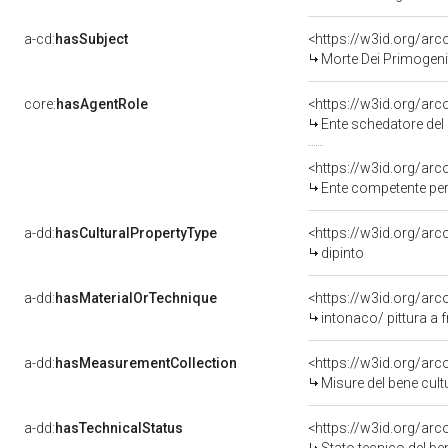
a-cd:
hasSubject
<https://w3id.org/a
Morte Dei Primogenit
core:
hasAgentRole
<https://w3id.org/ar
Ente schedatore del 
<https://w3id.org/ar
Ente competente per tutela del be
a-dd:
hasCulturalPropertyType
<https://w3id.org/a
dipinto
a-dd:
hasMaterialOrTechnique
<https://w3id.org/arc
intonaco/ pittura a 
a-dd:
hasMeasurementCollection
<https://w3id.org/ar
Misure del bene cul
a-dd:
hasTechnicalStatus
<https://w3id.org/ar