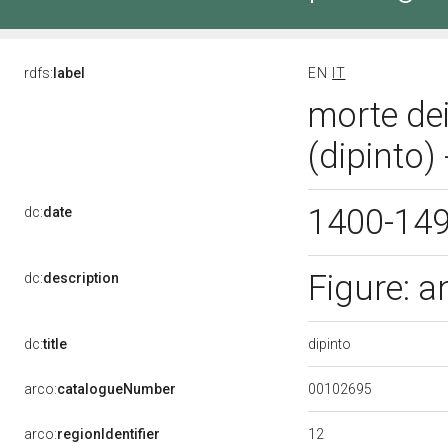
rdfs:
label
EN
IT
morte dei
(dipinto)
1400-14
dc:
date
Figure: a
dc:
description
dipinto
dc:
title
00102695
arco:
catalogueNumber
12
arco:
regionIdentifier