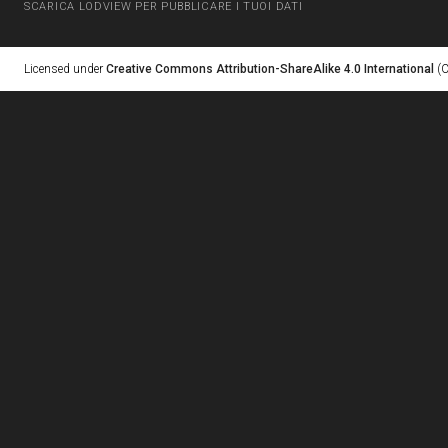
SCARICA LODVIEW PER PUBBLICARE I TUOI DATI
Licensed under
Creative Commons Attribution-ShareAlike 4.0 International
(C