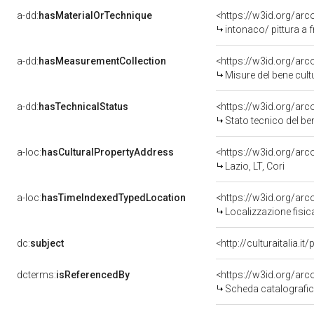
a-dd:
hasMaterialOrTechnique
<https://w3id.org/arc
intonaco/ pittura a 
a-dd:
hasMeasurementCollection
<https://w3id.org/ar
Misure del bene cul
a-dd:
hasTechnicalStatus
<https://w3id.org/ar
Stato tecnico del b
a-loc:
hasCulturalPropertyAddress
<https://w3id.org/a
Lazio, LT, Cori
a-loc:
hasTimeIndexedTypedLocation
<https://w3id.org/ar
Localizzazione fisic
dc:
subject
<http://culturaitalia.
dcterms:
isReferencedBy
<https://w3id.org/a
Scheda catalografi