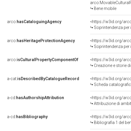
arco:MovableCultural
Bene mobile
arco:
hasCataloguingAgency
<https://w3id.org/a
Soprintendenza per i b
arco:
hasHeritageProtectionAgency
<https://w3id.org/a
Soprintendenza per i B
arco:
isCulturalPropertyComponentOf
<https://w3id.org/ar
Creazione e storie di
a-cat:
isDescribedByCatalogueRecord
<https://w3id.org/a
Scheda catalografi
a-cd:
hasAuthorshipAttribution
<https://w3id.org/arc
Attribuzione di ambi
a-cd:
hasBibliography
<https://w3id.org/ar
Bibliografia 1 del b