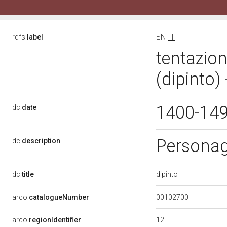
rdfs:
label
EN
IT
tentazio
(dipinto)
1400-14
dc:
date
Personagg
dc:
description
dipinto
dc:
title
00102700
arco:
catalogueNumber
12
arco:
regionIdentifier