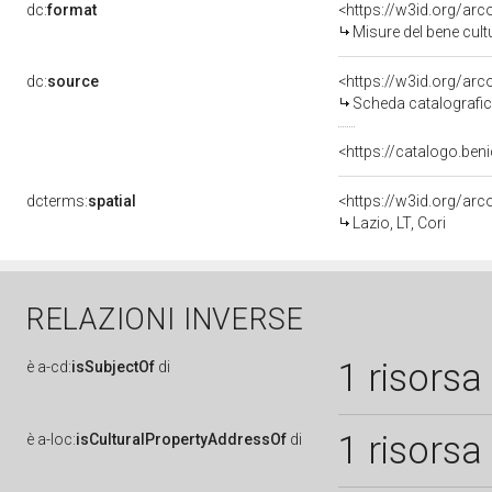
dc:
format
<https://w3id.org/ar
Misure del bene cul
dc:
source
<https://w3id.org/a
Scheda catalografi
<https://catalogo.beni
dcterms:
spatial
<https://w3id.org/a
Lazio, LT, Cori
RELAZIONI INVERSE
1 risorsa
è
a-cd:
isSubjectOf
di
1 risorsa
è
a-loc:
isCulturalPropertyAddressOf
di