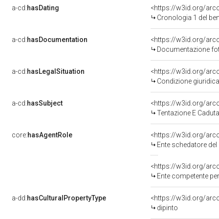
a-cd:
hasDating
<https://w3id.org/ar
Cronologia 1 del b
a-cd:
hasDocumentation
Documentazione foto
a-cd:
hasLegalSituation
Condizione giuridica
a-cd:
hasSubject
<https://w3id.org/a
Tentazione E Cadut
core:
hasAgentRole
<https://w3id.org/ar
Ente schedatore del 
<https://w3id.org/ar
Ente competente per tutela del be
a-dd:
hasCulturalPropertyType
<https://w3id.org/a
dipinto