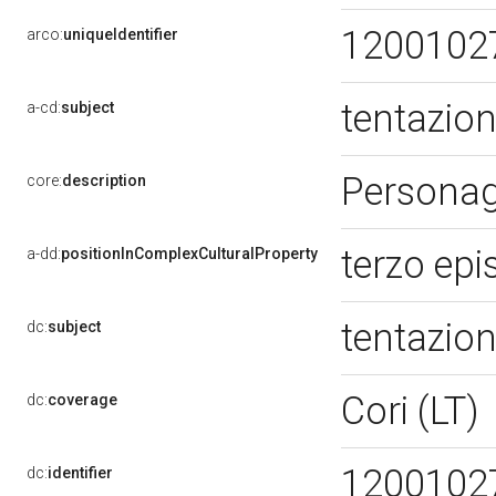
1200102
arco:
uniqueIdentifier
tentazio
a-cd:
subject
Personagg
core:
description
terzo ep
a-dd:
positionInComplexCulturalProperty
tentazio
dc:
subject
Cori (LT)
dc:
coverage
1200102
dc:
identifier