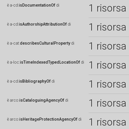
1 risorsa
è
a-cd:
isDocumentationOf
di
1 risorsa
è
a-cd:
isAuthorshipAttributionOf
di
1 risorsa
è
a-cat:
describesCulturalProperty
di
1 risorsa
è
a-loc:
isTimeIndexedTypedLocationOf
di
1 risorsa
è
a-cd:
isBibliographyOf
di
1 risorsa
è
arco:
isCataloguingAgencyOf
di
1 risorsa
è
arco:
isHeritageProtectionAgencyOf
di