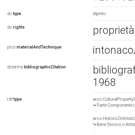
dipinto
dc:
type
proprietà
dc:
rights
intonaco/
pico:
materialAndTechnique
bibliogra
dcterms:
bibliographicCitation
1968
rdf:
type
arco:CulturalPropert
Parte Componente di
arco:HistoricOrArtisti
Bene Storico o Artis