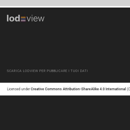
SCARICA LODVIEW PER PUBBLICARE I TUOI DATI
Licensed under
Creative Commons Attribution-ShareAlike 4.0 International
(C