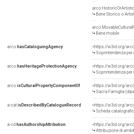
arco:HistoricOrArtisti
Bene Storico o Artis
arco:MovableCultural
Bene mobile
arco:
hasCataloguingAgency
<https://w3id.org/a
Soprintendenza per i b
arco:
hasHeritageProtectionAgency
<https://w3id.org/a
Soprintendenza per i B
arco:
isCulturalPropertyComponentOf
<https://w3id.org/ar
Sacra Famiglia (dipin
a-cat:
isDescribedByCatalogueRecord
<https://w3id.org/a
Scheda catalografi
a-cd:
hasAuthorshipAttribution
<https://w3id.org/arc
Attribuzione di ambi