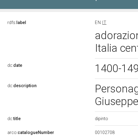
rdfs:
label
EN
IT
adorazion
Italia ce
1400-14
dc:
date
Personag
dc:
description
Giuseppe.
dipinto
dc:
title
00102708
arco:
catalogueNumber