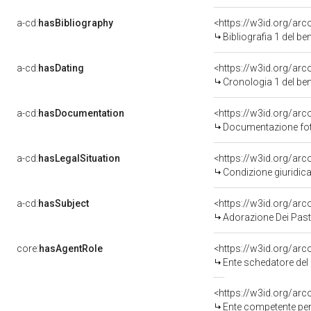
a-cd:
hasBibliography
<https://w3id.org/ar
Bibliografia 1 del b
a-cd:
hasDating
<https://w3id.org/ar
Cronologia 1 del b
a-cd:
hasDocumentation
Documentazione foto
a-cd:
hasLegalSituation
Condizione giuridica
a-cd:
hasSubject
<https://w3id.org/a
Adorazione Dei Past
core:
hasAgentRole
<https://w3id.org/ar
Ente schedatore del 
<https://w3id.org/ar
Ente competente per tutela del be