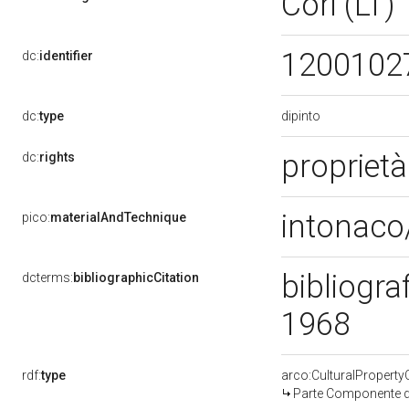
Cori (LT)
1200102
dc:
identifier
dipinto
dc:
type
proprietà
dc:
rights
intonaco/
pico:
materialAndTechnique
bibliogra
dcterms:
bibliographicCitation
1968
rdf:
type
arco:CulturalPropert
Parte Componente di