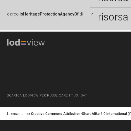
1 risorsa
è
arco:
isHeritageProtectionAgencyOf
di
SCARICA LODVIEW PER PUBBLICARE I TUOI DATI
Licensed under
Creative Commons Attribution-ShareAlike 4.0 International
(C