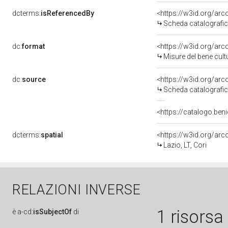
dcterms:
isReferencedBy
<https://w3id.org/a
Scheda catalografi
dc:
format
<https://w3id.org/ar
Misure del bene cul
dc:
source
<https://w3id.org/a
Scheda catalografi
<https://catalogo.beni
dcterms:
spatial
<https://w3id.org/a
Lazio, LT, Cori
RELAZIONI INVERSE
1 risorsa
è
a-cd:
isSubjectOf
di