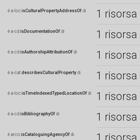
1 risorsa
è
a-loc:
isCulturalPropertyAddressOf
di
1 risorsa
è
a-cd:
isDocumentationOf
di
1 risorsa
è
a-cd:
isAuthorshipAttributionOf
di
1 risorsa
è
a-cat:
describesCulturalProperty
di
1 risorsa
è
a-loc:
isTimeIndexedTypedLocationOf
di
1 risorsa
è
a-cd:
isBibliographyOf
di
1 risorsa
è
arco:
isCataloguingAgencyOf
di