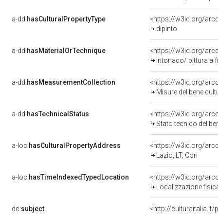
a-dd:
hasCulturalPropertyType
<https://w3id.org/a
dipinto
a-dd:
hasMaterialOrTechnique
<https://w3id.org/arc
intonaco/ pittura a 
a-dd:
hasMeasurementCollection
<https://w3id.org/ar
Misure del bene cul
a-dd:
hasTechnicalStatus
<https://w3id.org/ar
Stato tecnico del b
a-loc:
hasCulturalPropertyAddress
<https://w3id.org/a
Lazio, LT, Cori
a-loc:
hasTimeIndexedTypedLocation
<https://w3id.org/ar
Localizzazione fisic
dc:
subject
<http://culturaitalia.