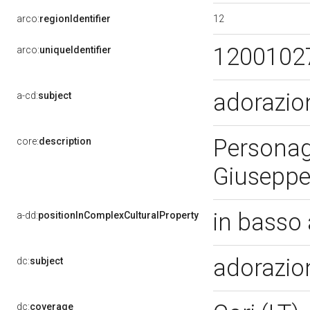
12
arco:
regionIdentifier
1200102
arco:
uniqueIdentifier
adorazio
a-cd:
subject
Personag
core:
description
Giuseppe.
in basso 
a-dd:
positionInComplexCulturalProperty
adorazio
dc:
subject
dc:
coverage