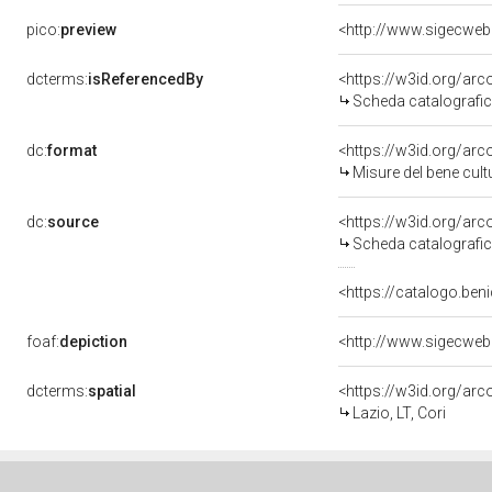
pico:
preview
dcterms:
isReferencedBy
<https://w3id.org/a
Scheda catalografi
dc:
format
<https://w3id.org/ar
Misure del bene cul
dc:
source
<https://w3id.org/a
Scheda catalografi
<https://catalogo.beni
foaf:
depiction
dcterms:
spatial
<https://w3id.org/a
Lazio, LT, Cori