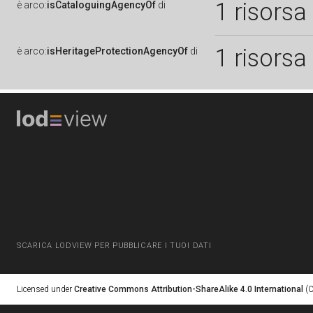
1 risorsa
è
arco:
isCataloguingAgencyOf
di
1 risorsa
è
arco:
isHeritageProtectionAgencyOf
di
SCARICA LODVIEW PER PUBBLICARE I TUOI DATI
Licensed under
Creative Commons Attribution-ShareAlike 4.0 International
(C