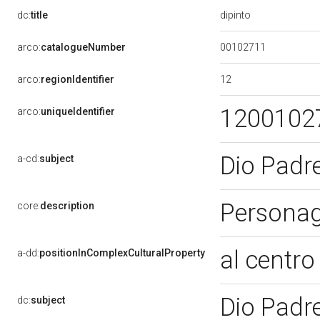
dipinto
dc:
title
00102711
arco:
catalogueNumber
12
arco:
regionIdentifier
1200102
arco:
uniqueIdentifier
Dio Padr
a-cd:
subject
Personagg
core:
description
al centr
a-dd:
positionInComplexCulturalProperty
Dio Padr
dc:
subject