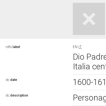
rdfs:
label
EN
IT
Dio Padre
Italia cen
1600-16
dc:
date
Personagg
dc:
description