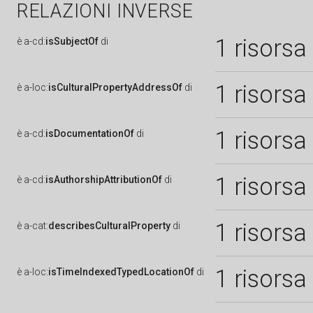
RELAZIONI INVERSE
1 risorsa
è
a-cd:
isSubjectOf
di
1 risorsa
è
a-loc:
isCulturalPropertyAddressOf
di
1 risorsa
è
a-cd:
isDocumentationOf
di
1 risorsa
è
a-cd:
isAuthorshipAttributionOf
di
1 risorsa
è
a-cat:
describesCulturalProperty
di
1 risorsa
è
a-loc:
isTimeIndexedTypedLocationOf
di