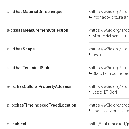
a-dd:
hasMaterialOrTechnique
<https://w3id.org/arc
intonaco/ pittura a 
a-dd:
hasMeasurementCollection
<https://w3id.org/ar
Misure del bene cul
a-dd:
hasShape
<https://w3id.org/arc
ovale
a-dd:
hasTechnicalStatus
<https://w3id.org/ar
Stato tecnico del b
a-loc:
hasCulturalPropertyAddress
<https://w3id.org/a
Lazio, LT, Cori
a-loc:
hasTimeIndexedTypedLocation
<https://w3id.org/ar
Localizzazione fisic
dc:
subject
<http://culturaitalia.