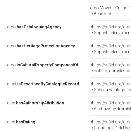
arco:MovableCultural
Bene mobile
arco:
hasCataloguingAgency
<https://w3id.org/a
Soprintendenza per i b
arco:
hasHeritageProtectionAgency
<https://w3id.org/a
Soprintendenza per i B
arco:
isCulturalPropertyComponentOf
<https://w3id.org/ar
soffitto, complesso d
a-cat:
isDescribedByCatalogueRecord
<https://w3id.org/a
Scheda catalografi
a-cd:
hasAuthorshipAttribution
<https://w3id.org/arc
Attribuzione di ambi
a-cd:
hasDating
<https://w3id.org/ar
Cronologia 1 del b