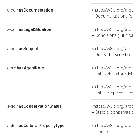
a-cd:
hasDocumentation
Documentazione foto
a-cd:
hasLegalSituation
Condizione giuridica
a-cd:
hasSubject
<https://w3id.org/a
Dio Padre Benedicen
core:
hasAgentRole
<https://w3id.org/ar
Ente schedatore del 
<https://w3id.org/ar
Ente competente per tutela del be
a-dd:
hasConservationStatus
<https://w3id.org/ar
Stato di conservazi
a-dd:
hasCulturalPropertyType
<https://w3id.org/a
dipinto