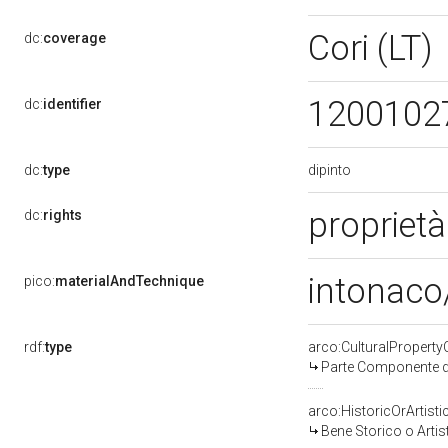
Cori (LT)
dc:
coverage
1200102
dc:
identifier
dipinto
dc:
type
proprietà
dc:
rights
intonaco/
pico:
materialAndTechnique
rdf:
type
arco:CulturalPropert
Parte Componente di
arco:HistoricOrArtisti
Bene Storico o Artis