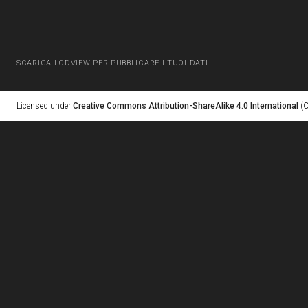
SCARICA LODVIEW PER PUBBLICARE I TUOI DATI
Licensed under
Creative Commons Attribution-ShareAlike 4.0 International
(C