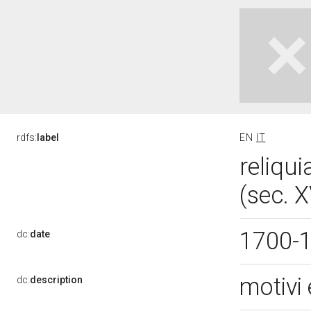
rdfs:
label
EN
IT
reliqui
(sec. X
1700-
dc:
date
motivi
dc:
description