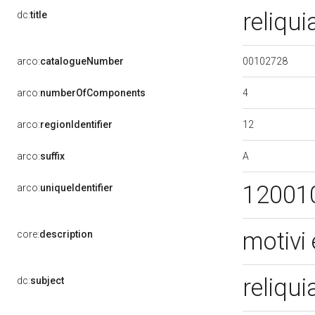
reliqui
dc:
title
00102728
arco:
catalogueNumber
4
arco:
numberOfComponents
12
arco:
regionIdentifier
A
arco:
suffix
12001
arco:
uniqueIdentifier
motivi
core:
description
reliqui
dc:
subject