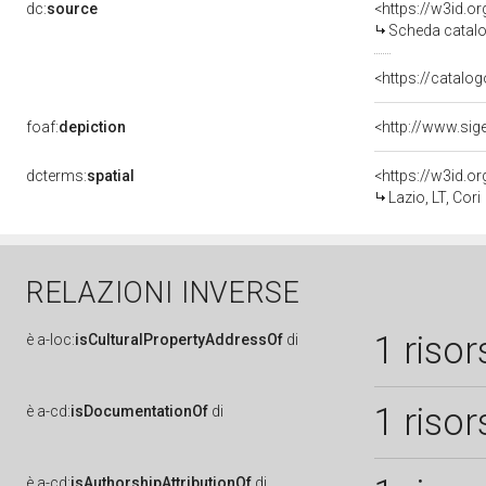
dc:
source
<https://w3id.
Scheda catalo
<https://catalog
foaf:
depiction
dcterms:
spatial
<https://w3id.
Lazio, LT, Cori
RELAZIONI INVERSE
1 risor
è
a-loc:
isCulturalPropertyAddressOf
di
1 risor
è
a-cd:
isDocumentationOf
di
è
a-cd:
isAuthorshipAttributionOf
di