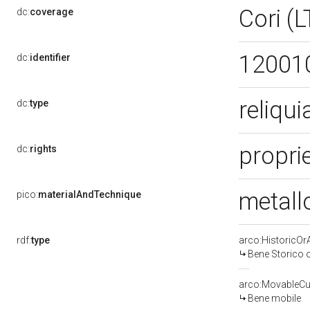
Cori (
dc:
coverage
12001
dc:
identifier
reliqui
dc:
type
proprie
dc:
rights
metall
pico:
materialAndTechnique
rdf:
type
arco:HistoricOrA
Bene Storico o
arco:MovableCul
Bene mobile