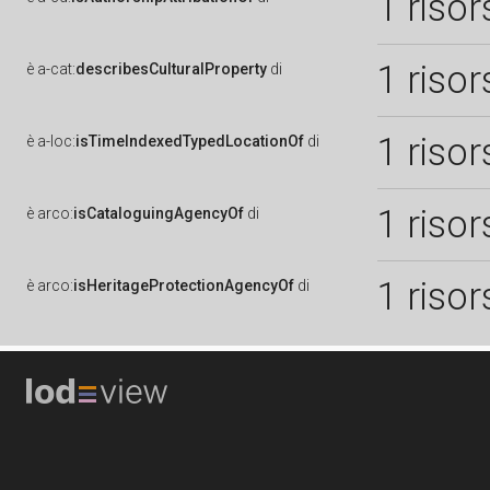
1 risor
1 risor
è
a-cat:
describesCulturalProperty
di
1 risor
è
a-loc:
isTimeIndexedTypedLocationOf
di
1 risor
è
arco:
isCataloguingAgencyOf
di
1 risor
è
arco:
isHeritageProtectionAgencyOf
di