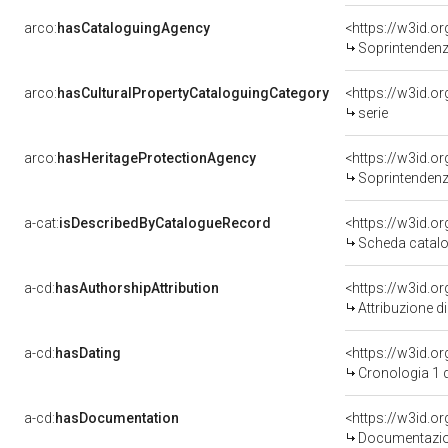
arco:
hasCataloguingAgency
<https://w3id.
Soprintendenza 
arco:
hasCulturalPropertyCataloguingCategory
<https://w3id.o
serie
arco:
hasHeritageProtectionAgency
<https://w3id.
Soprintendenza pe
a-cat:
isDescribedByCatalogueRecord
<https://w3id.
Scheda catalo
a-cd:
hasAuthorshipAttribution
Attribuzione d
a-cd:
hasDating
<https://w3id.
Cronologia 1 
a-cd:
hasDocumentation
Documentazion