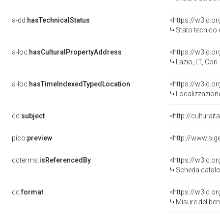
a-dd:
hasTechnicalStatus
<https://w3id.o
Stato tecnico
a-loc:
hasCulturalPropertyAddress
<https://w3id.
Lazio, LT, Cori
a-loc:
hasTimeIndexedTypedLocation
<https://w3id.
Localizzazione
dc:
subject
<http://culturai
pico:
preview
dcterms:
isReferencedBy
<https://w3id.
Scheda catalo
dc:
format
<https://w3id.
Misure del be