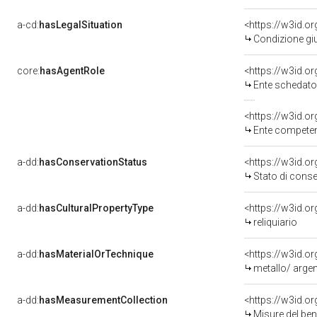
a-cd:
hasLegalSituation
Condizione giu
core:
hasAgentRole
<https://w3id.
Ente schedator
<https://w3id.o
Ente competente per tute
a-dd:
hasConservationStatus
<https://w3id.
Stato di cons
a-dd:
hasCulturalPropertyType
<https://w3id.
reliquiario
a-dd:
hasMaterialOrTechnique
<https://w3id.o
metallo/ arge
a-dd:
hasMeasurementCollection
<https://w3id.
Misure del be