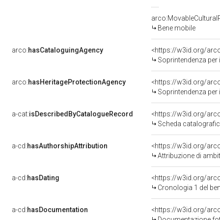
arco:MovableCultural
Bene mobile
arco:
hasCataloguingAgency
<https://w3id.org/a
Soprintendenza per i b
arco:
hasHeritageProtectionAgency
<https://w3id.org/a
Soprintendenza per i 
a-cat:
isDescribedByCatalogueRecord
<https://w3id.org/a
Scheda catalografi
a-cd:
hasAuthorshipAttribution
<https://w3id.org/arc
Attribuzione di ambi
a-cd:
hasDating
<https://w3id.org/ar
Cronologia 1 del b
a-cd:
hasDocumentation
<https://w3id.org/a
Documentazione foto