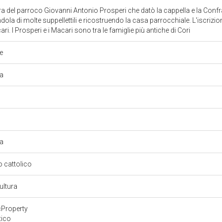
era del parroco Giovanni Antonio Prosperi che datò la cappella e la Confra
ola di molte suppellettili e ricostruendo la casa parrocchiale. L'iscrizi
. I Prosperi e i Macari sono tra le famiglie più antiche di Cori
he
va
va
so cattolico
ultura
cProperty
tico