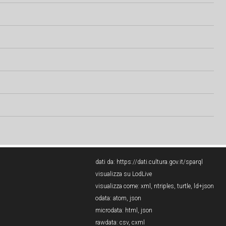
dati da:
https://dati.cultura.gov.it/sparql
visualizza su LodLive
visualizza come:
xml
,
ntriples
,
turtle
,
ld+json
odata:
atom
,
json
microdata:
html
,
json
rawdata:
csv
,
cxml