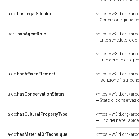
a-cd:
hasLegalSituation
<https://w3id.org/arc
Condizione giuridica
core:
hasAgentRole
<https://w3id.org/ar
Ente schedatore del 
<https://w3id.org/ar
Ente competente per 
a-dd:
hasAffixedElement
<https://w3id.org/arc
Iscrizione 1 sul be
a-dd:
hasConservationStatus
<https://w3id.org/ar
Stato di conservazi
a-dd:
hasCulturalPropertyType
<https://w3id.org/a
Tipo del bene: lap
a-dd:
hasMaterialOrTechnique
<https://w3id.org/arc