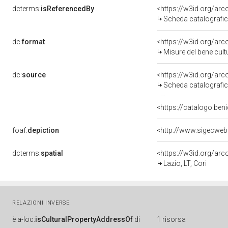
dcterms:
isReferencedBy
<https://w3id.org/a
Scheda catalografi
dc:
format
<https://w3id.org/ar
Misure del bene cul
dc:
source
<https://w3id.org/a
Scheda catalografi
<https://catalogo.beni
foaf:
depiction
<http://www.sigecwe
dcterms:
spatial
<https://w3id.org/a
Lazio, LT, Cori
RELAZIONI INVERSE
è
a-loc:
isCulturalPropertyAddressOf
di
1 risorsa