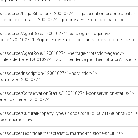
o/resource/LegalSituation/1200102741-legal-situation-proprieta-ente-re
 del bene culturale 1200102741: proprietà Ente religioso cattolico
co/resource/AgentRole/1200102741-cataloguing-agency>
bene 1200102741: Soprintendenza per i beni artistici e storici del Lazio
co/resource/AgentRole/1200102741-heritage-protection-agency>
tutela del bene 1200102741: Soprintendenza per i Beni Storici Artistici e
o/resource/Inscription/1200102741-inscription-1>
ne culturale 1200102741
co/resource/ConservationStatus/1200102741-conservation-status-1>
one 1 del bene: 1200102741
rco/resource/CulturalPropertyType/64ccce2d4a9d56021f786bbc87bc1e
ide commemorativa
o/resource/TechnicalCharacteristic/marmo-incisione-scultura>