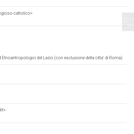
ligioso-cattolico>
d Etnoantropologici del Lazio (con esclusione della citta' di Roma)
4f>