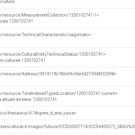
scultura
co/resource/MeasurementCollection/1200102741-1>
turale 1200102741
co/resource/TechnicalCharacteristic/sagomato>
co/resource/CulturalEntityTechnicalStatus/1200102741>
ene culturale 1200102741
rco/resource/Address/097411fb780e39c9de3d273948f32998>
co/resource/TimeIndexedTypedLocation/1200102741-current>
a attuale del bene: 1200102741
it/pico/thesaurus/4.1#opere_d_arte_visiva>
b.beniculturali.it/images/fullsize/ICCD50007114/ICCD4405572_SBAS