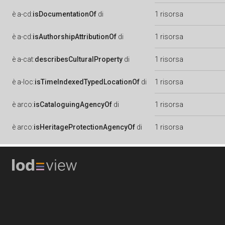
è
a-cd:
isDocumentationOf
di
1 risorsa
è
a-cd:
isAuthorshipAttributionOf
di
1 risorsa
è
a-cat:
describesCulturalProperty
di
1 risorsa
è
a-loc:
isTimeIndexedTypedLocationOf
di
1 risorsa
è
arco:
isCataloguingAgencyOf
di
1 risorsa
è
arco:
isHeritageProtectionAgencyOf
di
1 risorsa