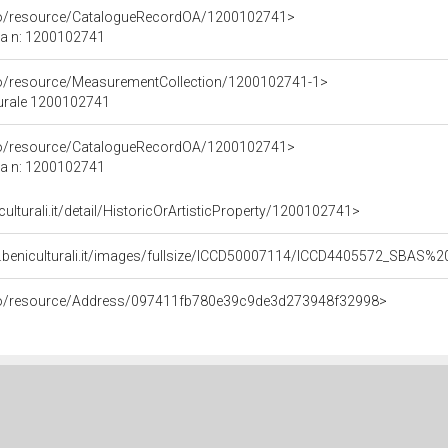
rco/resource/CatalogueRecordOA/1200102741>
ca n: 1200102741
co/resource/MeasurementCollection/1200102741-1>
turale 1200102741
rco/resource/CatalogueRecordOA/1200102741>
ca n: 1200102741
culturali.it/detail/HistoricOrArtisticProperty/1200102741>
b.beniculturali.it/images/fullsize/ICCD50007114/ICCD4405572_SBAS
rco/resource/Address/097411fb780e39c9de3d273948f32998>