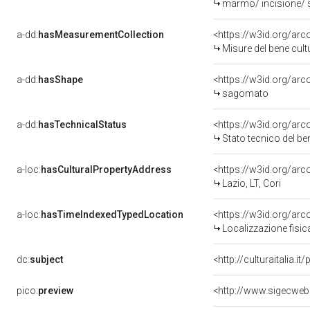
marmo/ incisione/ 
a-dd:
hasMeasurementCollection
<https://w3id.org/ar
Misure del bene cul
a-dd:
hasShape
<https://w3id.org/ar
sagomato
a-dd:
hasTechnicalStatus
<https://w3id.org/ar
Stato tecnico del b
a-loc:
hasCulturalPropertyAddress
<https://w3id.org/a
Lazio, LT, Cori
a-loc:
hasTimeIndexedTypedLocation
<https://w3id.org/ar
Localizzazione fisic
dc:
subject
<http://culturaitalia.
pico:
preview
<http://www.sigecwe