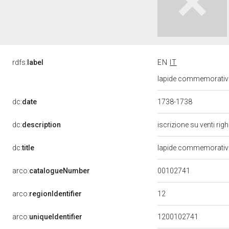
rdfs:
label
EN
IT
lapide commemorativa -
dc:
date
1738-1738
dc:
description
iscrizione su venti rig
dc:
title
lapide commemorati
00102741
arco:
catalogueNumber
12
arco:
regionIdentifier
arco:
uniqueIdentifier
1200102741