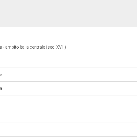
 ambito Italia centrale (sec. XVIII)
he
va