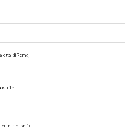
a citta' di Roma)
ution-1>
ocumentation-1>