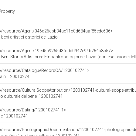
Property
rco/resource/Agent/046d26cbb34ae11c0d684aaf85ede636>
eni artistici e storici del Lazio
rco/resource/Agent/19ed5b9265d3fddd0942e94b264b8c57>
Beni Storici Artistici ed Etnoantropologici del Lazio (con esclusione dell
rco/resource/CatalogueRecordOA/1200102741>
ca n: 1200102741
o/resource/CulturalScopeAttribution/1200102741-cultural-scope-attrib
to culturale del bene: 1200102741
co/resource/Dating/1200102741-1>
ene 1200102741
rco/resource/PhotographicDocumentation/1200102741-photographic-d
grafica 1 del bene culturale: 1200102741