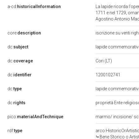
a-cd:
historicalInformation
La lapide ricorda l'op
1711 e nel 1729, ornand
Agostino Antonio Macari
core:
description
iscrizione su venti rig
dc:
subject
lapide commemorati
dc:
coverage
Cori (LT)
dc:
identifier
1200102741
dc:
type
lapide commemorati
dc:
rights
proprietà Ente religio
pico:
materialAndTechnique
marmo/ incisione/ sc
rdf:
type
arco:HistoricOrArtisti
Bene Storico o Artis