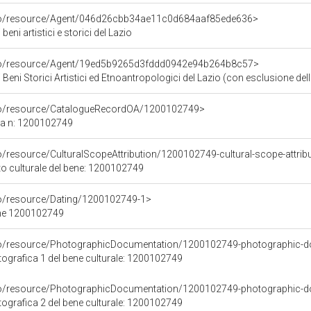
rco/resource/Agent/046d26cbb34ae11c0d684aaf85ede636>
eni artistici e storici del Lazio
rco/resource/Agent/19ed5b9265d3fddd0942e94b264b8c57>
Beni Storici Artistici ed Etnoantropologici del Lazio (con esclusione dell
rco/resource/CatalogueRecordOA/1200102749>
ca n: 1200102749
o/resource/CulturalScopeAttribution/1200102749-cultural-scope-attrib
to culturale del bene: 1200102749
co/resource/Dating/1200102749-1>
ene 1200102749
rco/resource/PhotographicDocumentation/1200102749-photographic-d
grafica 1 del bene culturale: 1200102749
rco/resource/PhotographicDocumentation/1200102749-photographic-d
grafica 2 del bene culturale: 1200102749