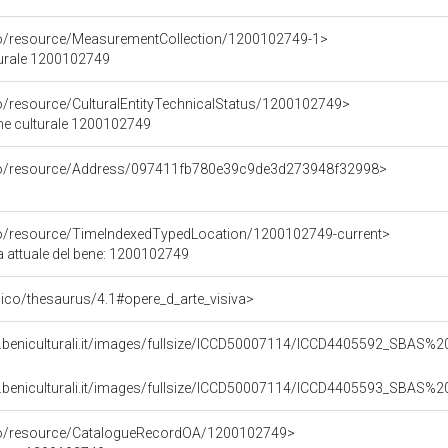
co/resource/MeasurementCollection/1200102749-1>
turale 1200102749
co/resource/CulturalEntityTechnicalStatus/1200102749>
ene culturale 1200102749
rco/resource/Address/097411fb780e39c9de3d273948f32998>
co/resource/TimeIndexedTypedLocation/1200102749-current>
a attuale del bene: 1200102749
it/pico/thesaurus/4.1#opere_d_arte_visiva>
b.beniculturali.it/images/fullsize/ICCD50007114/ICCD4405592_SBAS
b.beniculturali.it/images/fullsize/ICCD50007114/ICCD4405593_SBAS
rco/resource/CatalogueRecordOA/1200102749>