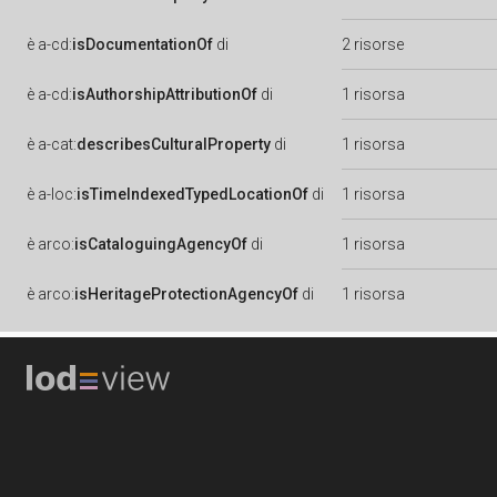
è
a-cd:
isDocumentationOf
di
2 risorse
è
a-cd:
isAuthorshipAttributionOf
di
1 risorsa
è
a-cat:
describesCulturalProperty
di
1 risorsa
è
a-loc:
isTimeIndexedTypedLocationOf
di
1 risorsa
è
arco:
isCataloguingAgencyOf
di
1 risorsa
è
arco:
isHeritageProtectionAgencyOf
di
1 risorsa