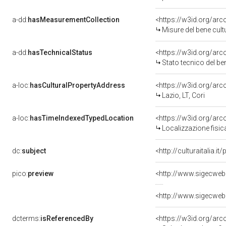
a-dd:
hasMeasurementCollection
<https://w3id.org/ar
Misure del bene cul
a-dd:
hasTechnicalStatus
<https://w3id.org/ar
Stato tecnico del b
a-loc:
hasCulturalPropertyAddress
<https://w3id.org/a
Lazio, LT, Cori
a-loc:
hasTimeIndexedTypedLocation
<https://w3id.org/ar
Localizzazione fisic
dc:
subject
<http://culturaitalia.
pico:
preview
<http://www.sigecwe
<http://www.sigecwe
dcterms:
isReferencedBy
<https://w3id.org/a