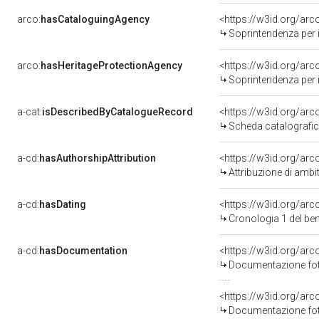
arco:
hasCataloguingAgency
<https://w3id.org/a
Soprintendenza per i b
arco:
hasHeritageProtectionAgency
<https://w3id.org/a
Soprintendenza per i 
a-cat:
isDescribedByCatalogueRecord
<https://w3id.org/a
Scheda catalografi
a-cd:
hasAuthorshipAttribution
<https://w3id.org/arc
Attribuzione di ambi
a-cd:
hasDating
<https://w3id.org/ar
Cronologia 1 del b
a-cd:
hasDocumentation
<https://w3id.org/a
Documentazione foto
<https://w3id.org/a
Documentazione foto