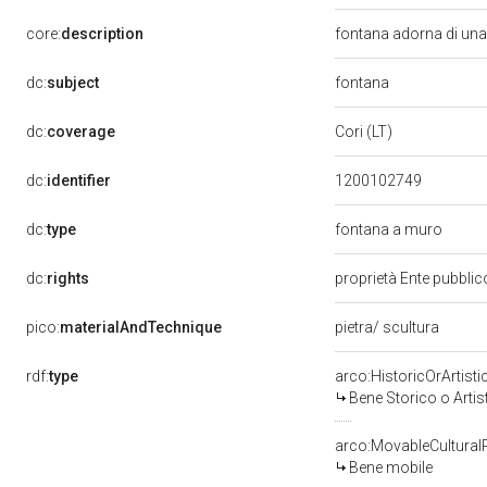
core:
description
fontana adorna di una
fontana
dc:
subject
dc:
coverage
Cori (LT)
dc:
identifier
1200102749
dc:
type
fontana a muro
dc:
rights
proprietà Ente pubblico
pico:
materialAndTechnique
pietra/ scultura
rdf:
type
arco:HistoricOrArtisti
Bene Storico o Artis
arco:MovableCultural
Bene mobile