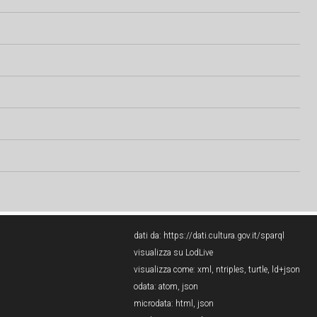
dati da:
https://dati.cultura.gov.it/sparql
visualizza su LodLive
visualizza come:
xml
,
ntriples
,
turtle
,
ld+json
odata:
atom
,
json
microdata:
html
,
json