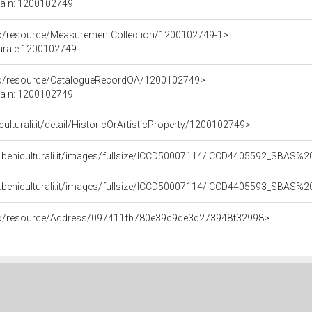
ca n: 1200102749
co/resource/MeasurementCollection/1200102749-1>
turale 1200102749
rco/resource/CatalogueRecordOA/1200102749>
ca n: 1200102749
culturali.it/detail/HistoricOrArtisticProperty/1200102749>
b.beniculturali.it/images/fullsize/ICCD50007114/ICCD4405592_SBAS
b.beniculturali.it/images/fullsize/ICCD50007114/ICCD4405593_SBAS
rco/resource/Address/097411fb780e39c9de3d273948f32998>