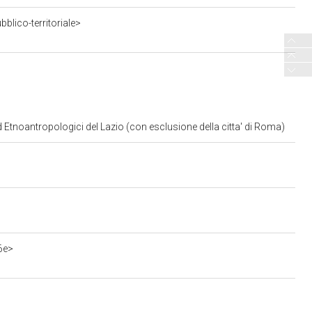
blico-territoriale>
d Etnoantropologici del Lazio (con esclusione della citta' di Roma)
6e>