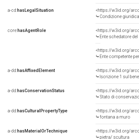
a-cd:
hasLegalSituation
<https://w3id.org/arco
Condizione giuridica
core:
hasAgentRole
<https://w3id.org/ar
Ente schedatore del 
<https://w3id.org/ar
Ente competente per 
a-dd:
hasAffixedElement
<https://w3id.org/arc
Iscrizione 1 sul be
a-dd:
hasConservationStatus
<https://w3id.org/ar
Stato di conservazi
a-dd:
hasCulturalPropertyType
<https://w3id.org/a
fontana a muro
a-dd:
hasMaterialOrTechnique
<https://w3id.org/arc
pietra/ scultura