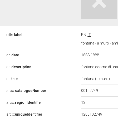
rdfs:
label
EN
IT
fontana - a muro - ambi
dc:
date
1888-1888
dc:
description
fontana adorna di una
dc:
title
fontana (a muro)
00102749
arco:
catalogueNumber
12
arco:
regionIdentifier
arco:
uniqueIdentifier
1200102749