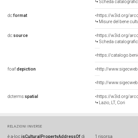
Scheda catalografi
dc:
format
<https://w3id.org/ar
Misure del bene cul
dc:
source
<https://w3id.org/a
Scheda catalografi
<https://catalogo.beni
foaf:
depiction
<http://www.sigecwe
<http://www.sigecwe
dcterms:
spatial
<https://w3id.org/a
Lazio, LT, Cori
RELAZIONI INVERSE
è
a-loc:
isCulturalPropertyAddressOf
di
1 risorsa