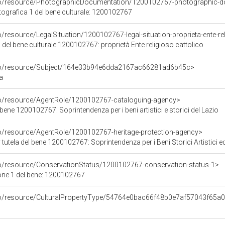
rco/resource/PhotographicDocumentation/1200102767-photographic-d
grafica 1 del bene culturale: 1200102767
o/resource/LegalSituation/1200102767-legal-situation-proprieta-ente-re
 del bene culturale 1200102767: proprietà Ente religioso cattolico
rco/resource/Subject/164e33b94e6dda2167ac66281ad6b45c>
a
co/resource/AgentRole/1200102767-cataloguing-agency>
bene 1200102767: Soprintendenza per i beni artistici e storici del Lazio
co/resource/AgentRole/1200102767-heritage-protection-agency>
tutela del bene 1200102767: Soprintendenza per i Beni Storici Artistici e
co/resource/ConservationStatus/1200102767-conservation-status-1>
one 1 del bene: 1200102767
rco/resource/CulturalPropertyType/54764e0bac66f48b0e7af57043f65a