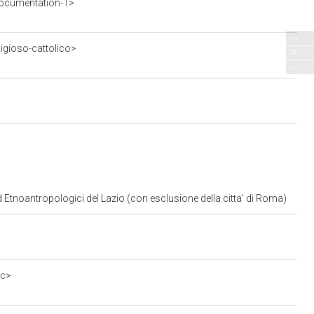
ocumentation-1>
ligioso-cattolico>
d Etnoantropologici del Lazio (con esclusione della citta' di Roma)
0c>