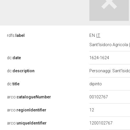
rdfs:
label
EN
IT
Sant'Isidoro Agricola 
dc:
date
1624-1624
dc:
description
Personaggi: Sant'Isido
dipinto
dc:
title
00102767
arco:
catalogueNumber
12
arco:
regionIdentifier
arco:
uniqueIdentifier
1200102767