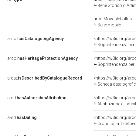
Bene Storico o Artis
arco:MovableCultural
Bene mobile
arco:
hasCataloguingAgency
<https://w3id.org/a
Soprintendenza per i b
arco:
hasHeritageProtectionAgency
<https://w3id.org/a
Soprintendenza per i 
a-cat:
isDescribedByCatalogueRecord
<https://w3id.org/a
Scheda catalografi
a-cd:
hasAuthorshipAttribution
<https://w3id.org/arc
Attribuzione di ambi
a-cd:
hasDating
<https://w3id.org/ar
Cronologia 1 del b