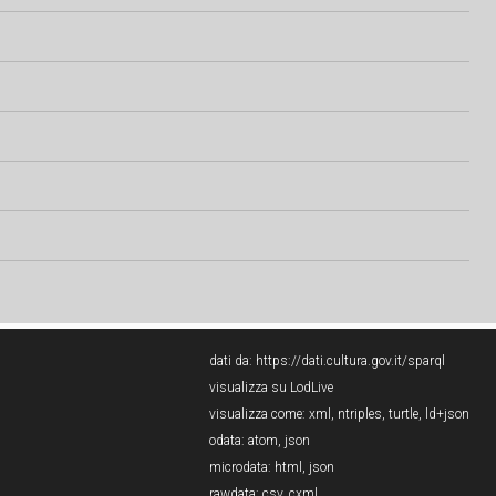
dati da:
https://dati.cultura.gov.it/sparql
visualizza su LodLive
visualizza come:
xml
,
ntriples
,
turtle
,
ld+json
odata:
atom
,
json
microdata:
html
,
json
rawdata:
csv
,
cxml