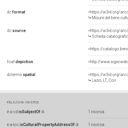
dc:
format
<https://w3id.org/ar
Misure del bene cul
dc:
source
<https://w3id.org/a
Scheda catalografi
<https://catalogo.beni
foaf:
depiction
<http://www.sigecwe
dcterms:
spatial
<https://w3id.org/a
Lazio, LT, Cori
RELAZIONI INVERSE
è
a-cd:
isSubjectOf
di
1 risorsa
è
a-loc:
isCulturalPropertyAddressOf
di
1 risorsa