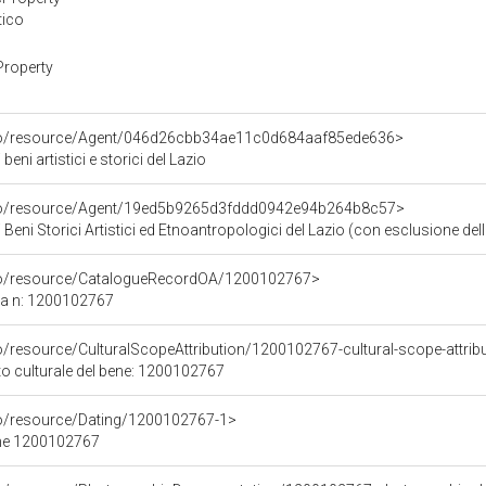
tico
Property
rco/resource/Agent/046d26cbb34ae11c0d684aaf85ede636>
eni artistici e storici del Lazio
rco/resource/Agent/19ed5b9265d3fddd0942e94b264b8c57>
Beni Storici Artistici ed Etnoantropologici del Lazio (con esclusione dell
rco/resource/CatalogueRecordOA/1200102767>
ca n: 1200102767
o/resource/CulturalScopeAttribution/1200102767-cultural-scope-attrib
to culturale del bene: 1200102767
co/resource/Dating/1200102767-1>
ene 1200102767