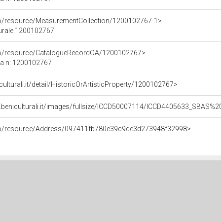
co/resource/MeasurementCollection/1200102767-1>
turale 1200102767
rco/resource/CatalogueRecordOA/1200102767>
ca n: 1200102767
culturali.it/detail/HistoricOrArtisticProperty/1200102767>
b.beniculturali.it/images/fullsize/ICCD50007114/ICCD4405633_SBAS
rco/resource/Address/097411fb780e39c9de3d273948f32998>