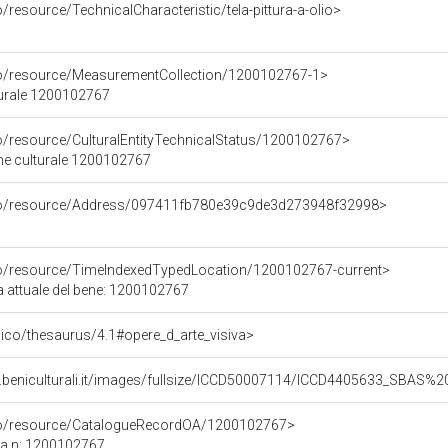
/resource/TechnicalCharacteristic/tela-pittura-a-olio>
co/resource/MeasurementCollection/1200102767-1>
turale 1200102767
co/resource/CulturalEntityTechnicalStatus/1200102767>
ene culturale 1200102767
rco/resource/Address/097411fb780e39c9de3d273948f32998>
co/resource/TimeIndexedTypedLocation/1200102767-current>
a attuale del bene: 1200102767
it/pico/thesaurus/4.1#opere_d_arte_visiva>
b.beniculturali.it/images/fullsize/ICCD50007114/ICCD4405633_SBAS
rco/resource/CatalogueRecordOA/1200102767>
ca n: 1200102767