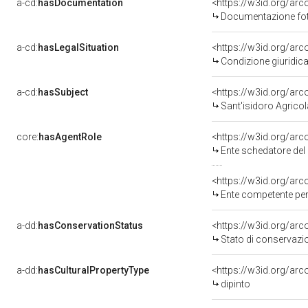
a-cd:
hasDocumentation
<https://w3id.org/a
Documentazione foto
a-cd:
hasLegalSituation
<https://w3id.org/arc
Condizione giuridica
a-cd:
hasSubject
<https://w3id.org/a
Sant'isidoro Agricol
core:
hasAgentRole
<https://w3id.org/ar
Ente schedatore del 
<https://w3id.org/ar
Ente competente per 
a-dd:
hasConservationStatus
<https://w3id.org/ar
Stato di conservazi
a-dd:
hasCulturalPropertyType
<https://w3id.org/a
dipinto