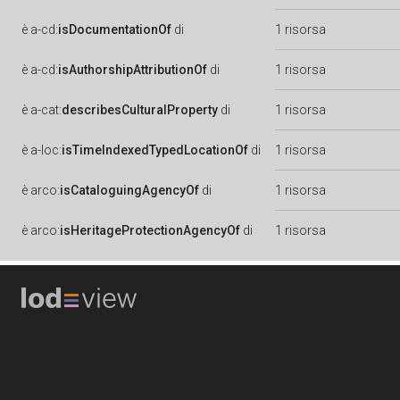
è
a-cd:
isDocumentationOf
di
1 risorsa
è
a-cd:
isAuthorshipAttributionOf
di
1 risorsa
è
a-cat:
describesCulturalProperty
di
1 risorsa
è
a-loc:
isTimeIndexedTypedLocationOf
di
1 risorsa
è
arco:
isCataloguingAgencyOf
di
1 risorsa
è
arco:
isHeritageProtectionAgencyOf
di
1 risorsa