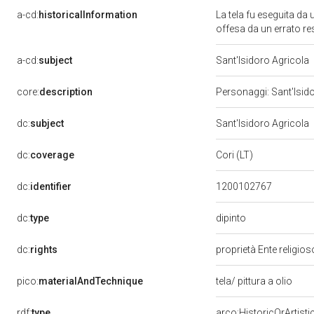
a-cd:
historicalInformation
La tela fu eseguita da
offesa da un errato res
a-cd:
subject
Sant'Isidoro Agricola
core:
description
Personaggi: Sant'Isido
dc:
subject
Sant'Isidoro Agricola
dc:
coverage
Cori (LT)
dc:
identifier
1200102767
dipinto
dc:
type
dc:
rights
proprietà Ente religio
pico:
materialAndTechnique
tela/ pittura a olio
rdf:
type
arco:HistoricOrArtisti