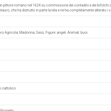
 un pittore romano nel 1624 su commissione dei contadini e dei bifolchi
tauro, che ha distrutto in parte la tela e ne ha completamente alterato i 
ro Agricola; Madonna; Gesù. Figure: angeli. Animali: buoi
so cattolico
cProperty