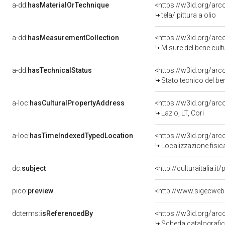
a-dd:
hasMaterialOrTechnique
<https://w3id.org/arco
tela/ pittura a olio
a-dd:
hasMeasurementCollection
<https://w3id.org/ar
Misure del bene cul
a-dd:
hasTechnicalStatus
<https://w3id.org/ar
Stato tecnico del b
a-loc:
hasCulturalPropertyAddress
<https://w3id.org/a
Lazio, LT, Cori
a-loc:
hasTimeIndexedTypedLocation
<https://w3id.org/ar
Localizzazione fisic
dc:
subject
<http://culturaitalia.
pico:
preview
<http://www.sigecwe
dcterms:
isReferencedBy
<https://w3id.org/a
Scheda catalografi