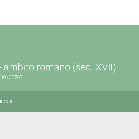
 - ambito romano (sec. XVII)
1200102767
gricola