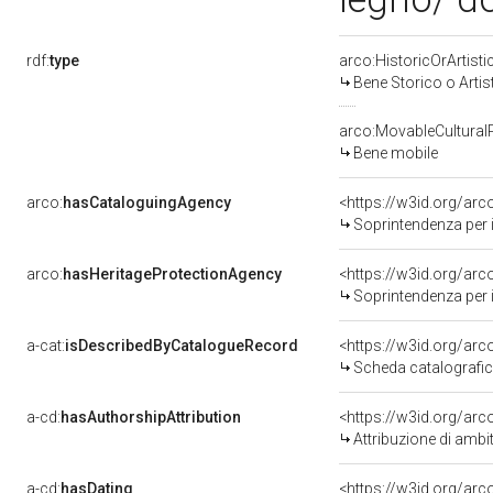
rdf:
type
arco:HistoricOrArtisti
Bene Storico o Artis
arco:MovableCultural
Bene mobile
arco:
hasCataloguingAgency
<https://w3id.org/a
Soprintendenza per i b
arco:
hasHeritageProtectionAgency
<https://w3id.org/a
Soprintendenza per i B
a-cat:
isDescribedByCatalogueRecord
<https://w3id.org/a
Scheda catalografi
a-cd:
hasAuthorshipAttribution
<https://w3id.org/arc
Attribuzione di ambi
a-cd:
hasDating
<https://w3id.org/ar