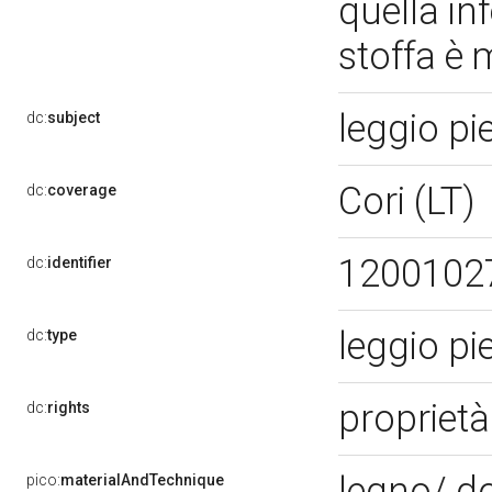
quella inf
stoffa è
leggio p
dc:
subject
Cori (LT)
dc:
coverage
1200102
dc:
identifier
leggio p
dc:
type
proprietà
dc:
rights
legno/ d
pico:
materialAndTechnique