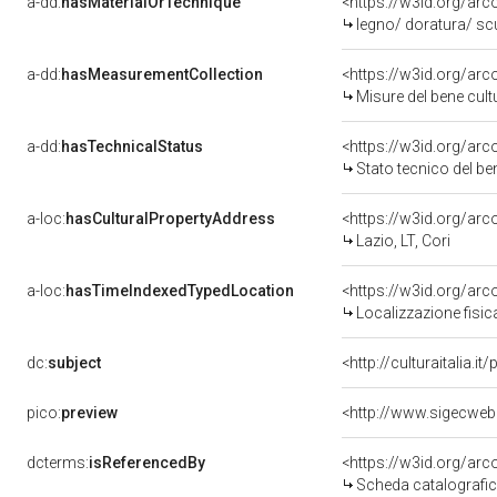
a-dd:
hasMaterialOrTechnique
<https://w3id.org/arc
legno/ doratura/ sc
a-dd:
hasMeasurementCollection
<https://w3id.org/ar
Misure del bene cul
a-dd:
hasTechnicalStatus
<https://w3id.org/ar
Stato tecnico del b
a-loc:
hasCulturalPropertyAddress
<https://w3id.org/a
Lazio, LT, Cori
a-loc:
hasTimeIndexedTypedLocation
<https://w3id.org/ar
Localizzazione fisic
dc:
subject
<http://culturaitalia.
pico:
preview
dcterms:
isReferencedBy
<https://w3id.org/a
Scheda catalografi