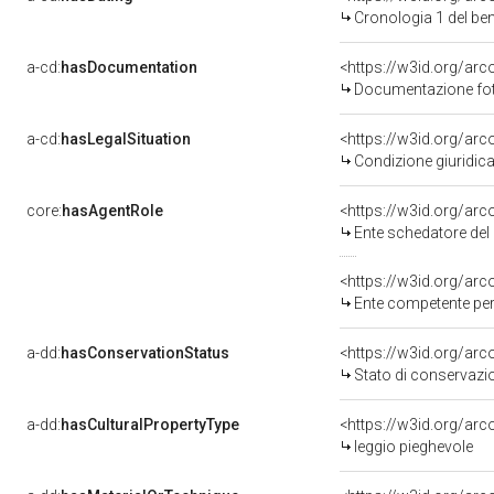
Cronologia 1 del b
a-cd:
hasDocumentation
Documentazione foto
a-cd:
hasLegalSituation
Condizione giuridica
core:
hasAgentRole
<https://w3id.org/ar
Ente schedatore del 
<https://w3id.org/ar
Ente competente per tutela del b
a-dd:
hasConservationStatus
<https://w3id.org/ar
Stato di conservazi
a-dd:
hasCulturalPropertyType
<https://w3id.org/ar
leggio pieghevole