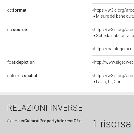
dc:
format
<https://w3id.org/ar
Misure del bene cul
dc:
source
<https://w3id.org/a
Scheda catalografi
<https://catalogo.beni
foaf:
depiction
dcterms:
spatial
<https://w3id.org/a
Lazio, LT, Cori
RELAZIONI INVERSE
1 risorsa
è
a-loc:
isCulturalPropertyAddressOf
di