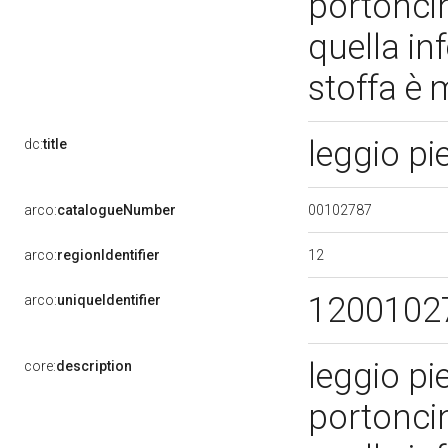
portonci
quella inf
stoffa è
leggio p
dc:
title
00102787
arco:
catalogueNumber
12
arco:
regionIdentifier
1200102
arco:
uniqueIdentifier
leggio pi
core:
description
portonci