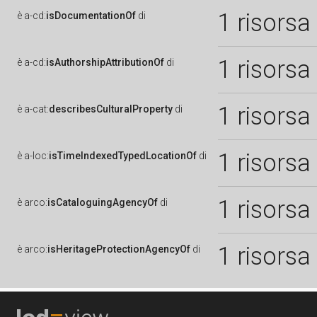
1 risorsa
è
a-cd:
isDocumentationOf
di
1 risorsa
è
a-cd:
isAuthorshipAttributionOf
di
1 risorsa
è
a-cat:
describesCulturalProperty
di
1 risorsa
è
a-loc:
isTimeIndexedTypedLocationOf
di
1 risorsa
è
arco:
isCataloguingAgencyOf
di
1 risorsa
è
arco:
isHeritageProtectionAgencyOf
di