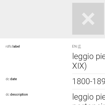
rdfs:
label
EN
IT
leggio pi
XIX)
1800-18
dc:
date
leggio pi
dc:
description