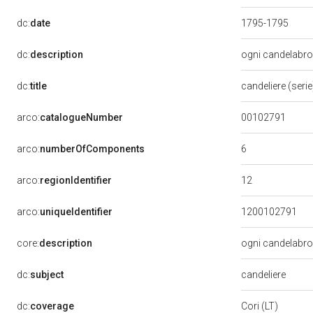
dc:
date
1795-1795
dc:
description
ogni candelabro è
dc:
title
candeliere (seri
00102791
arco:
catalogueNumber
6
arco:
numberOfComponents
12
arco:
regionIdentifier
arco:
uniqueIdentifier
1200102791
core:
description
ogni candelabro è
dc:
subject
candeliere
dc:
coverage
Cori (LT)