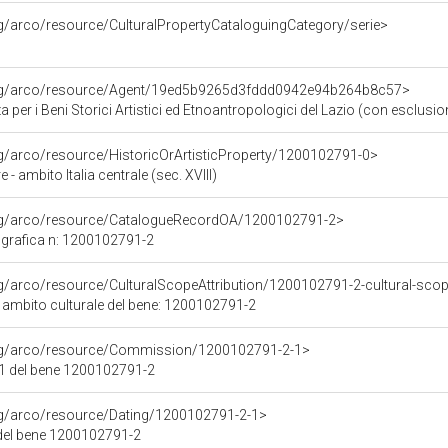
rg/arco/resource/CulturalPropertyCataloguingCategory/serie>
org/arco/resource/Agent/19ed5b9265d3fddd0942e94b264b8c57>
 per i Beni Storici Artistici ed Etnoantropologici del Lazio (con esclusion
rg/arco/resource/HistoricOrArtisticProperty/1200102791-0>
e - ambito Italia centrale (sec. XVIII)
org/arco/resource/CatalogueRecordOA/1200102791-2>
grafica n: 1200102791-2
rg/arco/resource/CulturalScopeAttribution/1200102791-2-cultural-scope
i ambito culturale del bene: 1200102791-2
org/arco/resource/Commission/1200102791-2-1>
1 del bene 1200102791-2
rg/arco/resource/Dating/1200102791-2-1>
del bene 1200102791-2