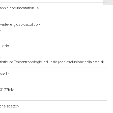
aphic-documentation-1>
ente-religioso-cattolico>
o
 Lazio
>
ci ed Etnoantropologici del Lazio (con esclusione della citta' di Roma)
tus-1>
63177b4>
ione-sbalzo>