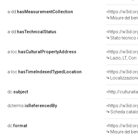
a-dd:
hasMeasurementCollection
<https://w3id.
Misure del be
a-dd:
hasTechnicalStatus
<https://w3id.o
Stato tecnico
a-loc:
hasCulturalPropertyAddress
<https://w3id.
Lazio, LT, Cori
a-loc:
hasTimeIndexedTypedLocation
<https://w3id.
Localizzazione
dc:
subject
<http://culturai
dcterms:
isReferencedBy
<https://w3id.
Scheda catalo
dc:
format
<https://w3id.
Misure del be