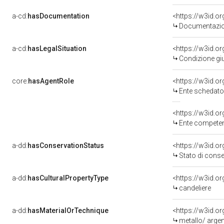
a-cd:
hasDocumentation
<https://w3id.
Documentazion
a-cd:
hasLegalSituation
<https://w3id.or
Condizione giu
core:
hasAgentRole
<https://w3id.
Ente schedator
<https://w3id.o
Ente competente
a-dd:
hasConservationStatus
<https://w3id.o
Stato di cons
a-dd:
hasCulturalPropertyType
<https://w3id.
candeliere
a-dd:
hasMaterialOrTechnique
<https://w3id.o
metallo/ arge