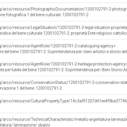
org/arco/resource/PhotographicDocumentation/1200102791-2-photogr
e fotografica 1 del bene culturale: 1200102791-2
g/arco/resource/LegalSituation/1200102791-2-legal-situation-proprieta-
ridica del bene culturale 1200102791-2: proprietà Ente religioso cattolic
org/arco/resource/AgentRole/1200102791-2-cataloguing-agency>
e del bene 1200102791-2: Soprintendenza per i beni artistici e storici del
rg/arco/resource/AgentRole/1200102791-2-heritage-protection-agency
 per tutela del bene 1200102791-2: Soprintendenza per i Beni Storici Artisti
rg/arco/resource/ConservationStatus/1200102791-2-conservation-sta
ervazione 1 del bene: 1200102791-2
org/arco/resource/CulturalPropertyType/14c3af91207d41ee4f9ba3774
rg/arco/resource/TechnicalCharacteristic/metallo-argentatura-laminaz
ntatura/ laminazione/ sbalzo