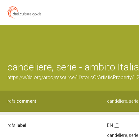
candeliere, serie - ambito Italia
https://w3id.org/arco/resource/HistoricOrArtisticProperty/
rdfs:
comment
candeliere, serie
rdfs:
label
EN
IT
candeliere, serie 