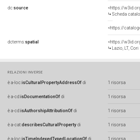
dc:
source
<https://w3id.
Scheda catalo
<https://catalog
dcterms:
spatial
<https://w3id.
Lazio, LT, Cori
RELAZIONI INVERSE
è
a-loc:
isCulturalPropertyAddressOf
di
1 risorsa
è
a-cd:
isDocumentationOf
di
1 risorsa
è
a-cd:
isAuthorshipAttributionOf
di
1 risorsa
è
a-cat:
describesCulturalProperty
di
1 risorsa
è
a-loc:
isTimeIndexedTypedLocationOf
di
1 risorsa