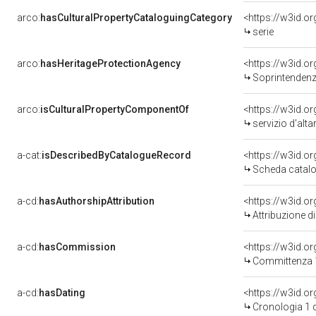
arco:
hasCulturalPropertyCataloguingCategory
<https://w3id.o
serie
arco:
hasHeritageProtectionAgency
<https://w3id.
Soprintendenza
arco:
isCulturalPropertyComponentOf
<https://w3id.o
servizio d'altar
a-cat:
isDescribedByCatalogueRecord
<https://w3id.
Scheda catalo
a-cd:
hasAuthorshipAttribution
<https://w3id.o
Attribuzione d
a-cd:
hasCommission
<https://w3id.
Committenza 
a-cd:
hasDating
<https://w3id.o
Cronologia 1 