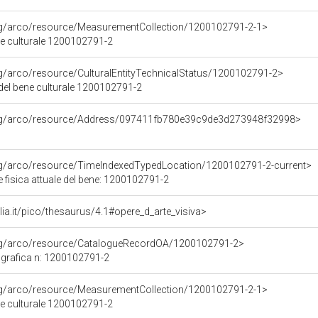
org/arco/resource/MeasurementCollection/1200102791-2-1>
ne culturale 1200102791-2
rg/arco/resource/CulturalEntityTechnicalStatus/1200102791-2>
 del bene culturale 1200102791-2
org/arco/resource/Address/097411fb780e39c9de3d273948f32998>
org/arco/resource/TimeIndexedTypedLocation/1200102791-2-current>
 fisica attuale del bene: 1200102791-2
talia.it/pico/thesaurus/4.1#opere_d_arte_visiva>
org/arco/resource/CatalogueRecordOA/1200102791-2>
grafica n: 1200102791-2
org/arco/resource/MeasurementCollection/1200102791-2-1>
ne culturale 1200102791-2