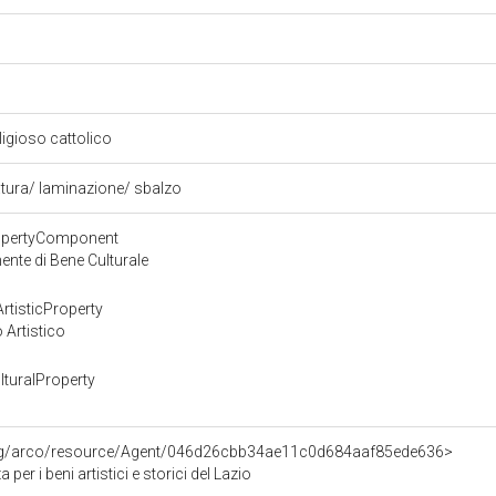
eligioso cattolico
atura/ laminazione/ sbalzo
ropertyComponent
nte di Bene Culturale
rtisticProperty
 Artistico
turalProperty
org/arco/resource/Agent/046d26cbb34ae11c0d684aaf85ede636>
per i beni artistici e storici del Lazio