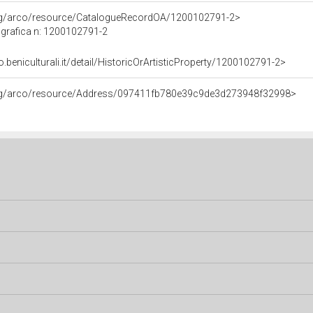
org/arco/resource/CatalogueRecordOA/1200102791-2>
grafica n: 1200102791-2
o.beniculturali.it/detail/HistoricOrArtisticProperty/1200102791-2>
org/arco/resource/Address/097411fb780e39c9de3d273948f32998>