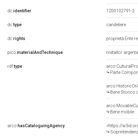
dc:
identifier
1200102791-2
dc:
type
candeliere
dc:
rights
proprietà Ente r
pico:
materialAndTechnique
metallo/ argent
rdf:
type
arco:CulturalP
Parte Compone
arco:HistoricOrA
Bene Storico o
arco:MovableCul
Bene mobile
arco:
hasCataloguingAgency
<https://w3id.
Soprintendenza 