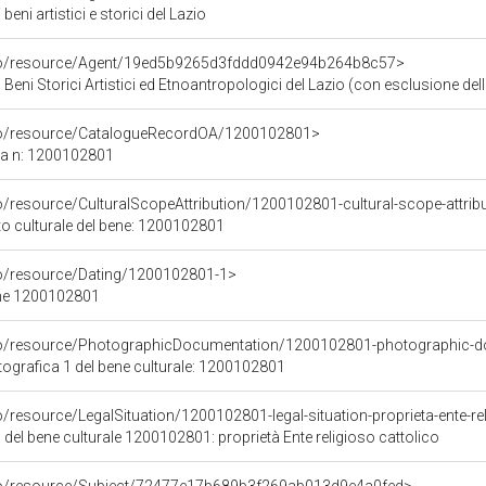
eni artistici e storici del Lazio
rco/resource/Agent/19ed5b9265d3fddd0942e94b264b8c57>
Beni Storici Artistici ed Etnoantropologici del Lazio (con esclusione dell
rco/resource/CatalogueRecordOA/1200102801>
ca n: 1200102801
o/resource/CulturalScopeAttribution/1200102801-cultural-scope-attrib
to culturale del bene: 1200102801
co/resource/Dating/1200102801-1>
ene 1200102801
rco/resource/PhotographicDocumentation/1200102801-photographic-d
grafica 1 del bene culturale: 1200102801
o/resource/LegalSituation/1200102801-legal-situation-proprieta-ente-re
 del bene culturale 1200102801: proprietà Ente religioso cattolico