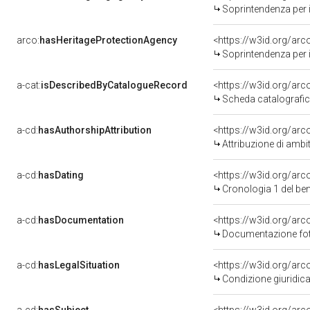
Soprintendenza per i b
arco:
hasHeritageProtectionAgency
<https://w3id.org/a
Soprintendenza per i 
a-cat:
isDescribedByCatalogueRecord
<https://w3id.org/a
Scheda catalografi
a-cd:
hasAuthorshipAttribution
<https://w3id.org/arc
Attribuzione di ambi
a-cd:
hasDating
<https://w3id.org/ar
Cronologia 1 del b
a-cd:
hasDocumentation
<https://w3id.org/a
Documentazione foto
a-cd:
hasLegalSituation
<https://w3id.org/arc
Condizione giuridica