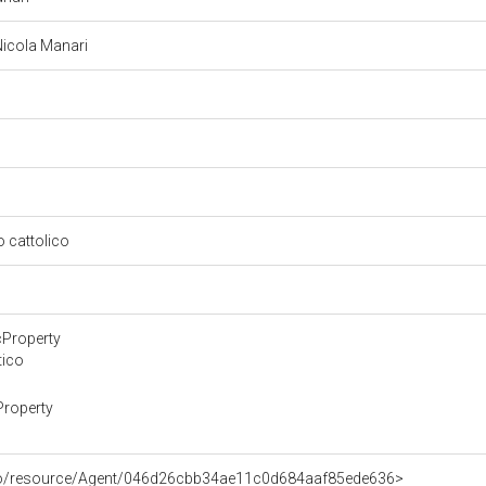
 Nicola Manari
so cattolico
cProperty
tico
Property
rco/resource/Agent/046d26cbb34ae11c0d684aaf85ede636>