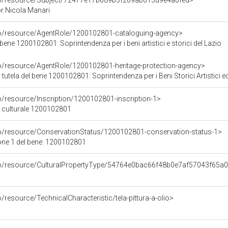
rco/resource/Subject/72477e17b689b3f269ab013d9e4a0fed>
or Nicola Manari
co/resource/AgentRole/1200102801-cataloguing-agency>
bene 1200102801: Soprintendenza per i beni artistici e storici del Lazio
co/resource/AgentRole/1200102801-heritage-protection-agency>
tutela del bene 1200102801: Soprintendenza per i Beni Storici Artistici e
o/resource/Inscription/1200102801-inscription-1>
ne culturale 1200102801
co/resource/ConservationStatus/1200102801-conservation-status-1>
one 1 del bene: 1200102801
rco/resource/CulturalPropertyType/54764e0bac66f48b0e7af57043f65a
/resource/TechnicalCharacteristic/tela-pittura-a-olio>