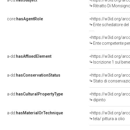
a-cd:
hasSubject
<https://w3id.org/a
Ritratto Di Monsign
core:
hasAgentRole
<https://w3id.org/ar
Ente schedatore del 
<https://w3id.org/ar
Ente competente per 
a-dd:
hasAffixedElement
<https://w3id.org/arc
Iscrizione 1 sul be
a-dd:
hasConservationStatus
<https://w3id.org/ar
Stato di conservazi
a-dd:
hasCulturalPropertyType
<https://w3id.org/a
dipinto
a-dd:
hasMaterialOrTechnique
<https://w3id.org/arco
tela/ pittura a olio