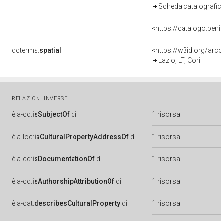
Scheda catalografi
<https://catalogo.beni
dcterms:
spatial
<https://w3id.org/a
Lazio, LT, Cori
RELAZIONI INVERSE
è
a-cd:
isSubjectOf
di
1 risorsa
è
a-loc:
isCulturalPropertyAddressOf
di
1 risorsa
è
a-cd:
isDocumentationOf
di
1 risorsa
è
a-cd:
isAuthorshipAttributionOf
di
1 risorsa
è
a-cat:
describesCulturalProperty
di
1 risorsa