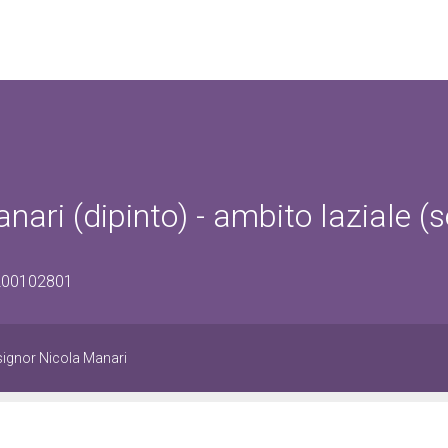
nari (dipinto) - ambito laziale (s
1200102801
nsignor Nicola Manari