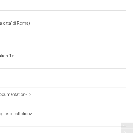
a citta' di Roma)
ution-1>
ocumentation-1>
ligioso-cattolico>