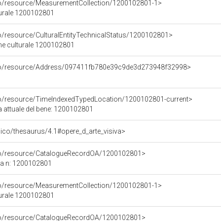
co/resource/MeasurementCollection/1200102801-1>
turale 1200102801
co/resource/CulturalEntityTechnicalStatus/1200102801>
ene culturale 1200102801
rco/resource/Address/097411fb780e39c9de3d273948f32998>
co/resource/TimeIndexedTypedLocation/1200102801-current>
a attuale del bene: 1200102801
it/pico/thesaurus/4.1#opere_d_arte_visiva>
rco/resource/CatalogueRecordOA/1200102801>
ca n: 1200102801
co/resource/MeasurementCollection/1200102801-1>
turale 1200102801
rco/resource/CatalogueRecordOA/1200102801>