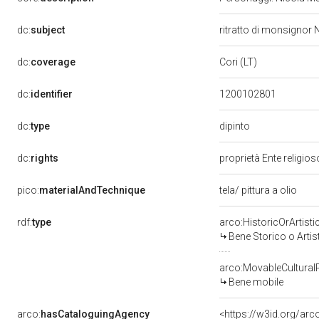
dc:
subject
ritratto di monsignor
dc:
coverage
Cori (LT)
dc:
identifier
1200102801
dipinto
dc:
type
dc:
rights
proprietà Ente religio
pico:
materialAndTechnique
tela/ pittura a olio
rdf:
type
arco:HistoricOrArtisti
Bene Storico o Artis
arco:MovableCultural
Bene mobile
arco:
hasCataloguingAgency
<https://w3id.org/a