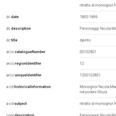
ritratto di monsignor N
dc:
date
1800-1899
dc:
description
Personaggi: Nicola M
dipinto
dc:
title
00102801
arco:
catalogueNumber
12
arco:
regionIdentifier
arco:
uniqueIdentifier
1200102801
a-cd:
historicalInformation
Monsignor Nicola Manar
nel podere Stoza
a-cd:
subject
ritratto di monsignor
core:
description
Personaggi: Nicola M