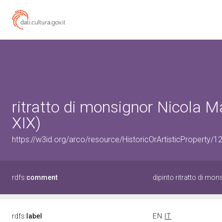
ritratto di monsignor Nicola Ma
XIX)
https://w3id.org/arco/resource/HistoricOrArtisticProperty/
rdfs:
comment
dipinto ritratto di mo
rdfs:
label
EN
IT