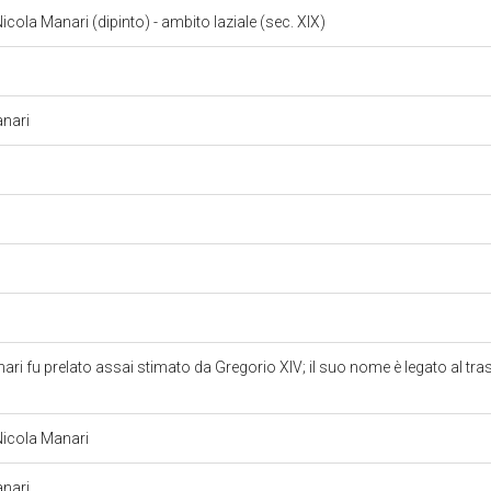
icola Manari (dipinto) - ambito laziale (sec. XIX)
anari
i fu prelato assai stimato da Gregorio XIV; il suo nome è legato al trasf
 Nicola Manari
anari