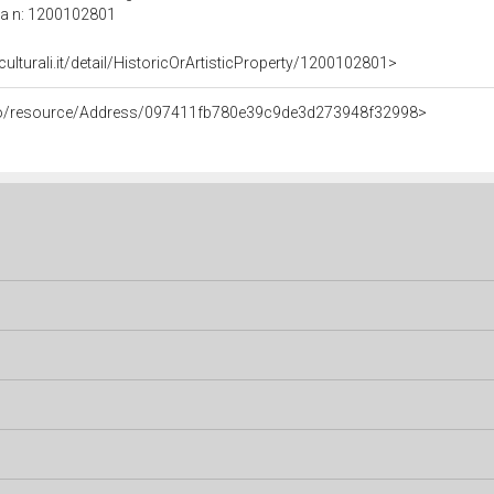
ca n: 1200102801
culturali.it/detail/HistoricOrArtisticProperty/1200102801>
rco/resource/Address/097411fb780e39c9de3d273948f32998>