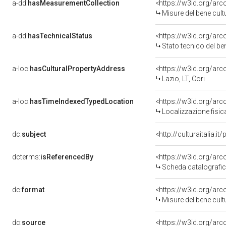
a-dd:
hasMeasurementCollection
<https://w3id.org/ar
Misure del bene cul
a-dd:
hasTechnicalStatus
<https://w3id.org/ar
Stato tecnico del b
a-loc:
hasCulturalPropertyAddress
<https://w3id.org/a
Lazio, LT, Cori
a-loc:
hasTimeIndexedTypedLocation
<https://w3id.org/ar
Localizzazione fisic
dc:
subject
<http://culturaitalia.
dcterms:
isReferencedBy
<https://w3id.org/a
Scheda catalografi
dc:
format
<https://w3id.org/ar
Misure del bene cul
dc:
source
<https://w3id.org/a