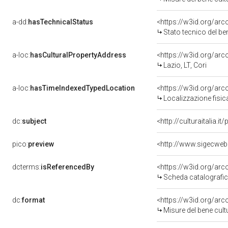
a-dd:
hasTechnicalStatus
<https://w3id.org/ar
Stato tecnico del b
a-loc:
hasCulturalPropertyAddress
<https://w3id.org/a
Lazio, LT, Cori
a-loc:
hasTimeIndexedTypedLocation
<https://w3id.org/ar
Localizzazione fisic
dc:
subject
<http://culturaitalia.
pico:
preview
dcterms:
isReferencedBy
<https://w3id.org/a
Scheda catalografi
dc:
format
<https://w3id.org/ar
Misure del bene cul