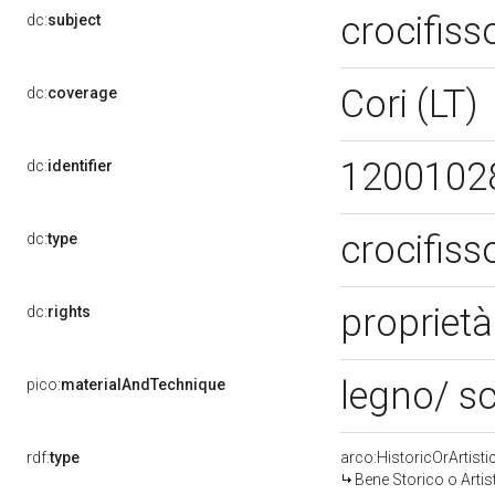
crocifis
dc:
subject
Cori (LT)
dc:
coverage
1200102
dc:
identifier
crocifis
dc:
type
proprietà
dc:
rights
legno/ s
pico:
materialAndTechnique
rdf:
type
arco:HistoricOrArtisti
Bene Storico o Artis