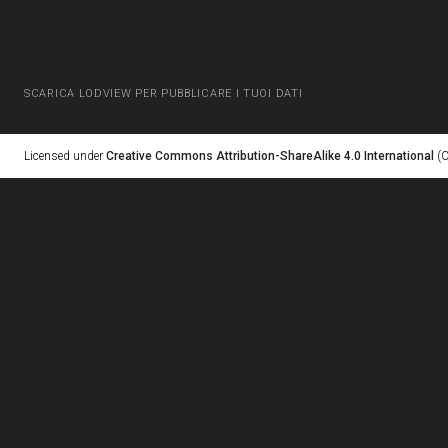
SCARICA LODVIEW PER PUBBLICARE I TUOI DATI
Licensed under
Creative Commons Attribution-ShareAlike 4.0 International
(C