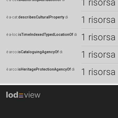
1 risorsa
1 risorsa
è
a-cat:
describesCulturalProperty
di
1 risorsa
è
a-loc:
isTimeIndexedTypedLocationOf
di
1 risorsa
è
arco:
isCataloguingAgencyOf
di
1 risorsa
è
arco:
isHeritageProtectionAgencyOf
di