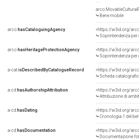
arco:MovableCultural
Bene mobile
arco:
hasCataloguingAgency
<https://w3id.org/a
Soprintendenza per i b
arco:
hasHeritageProtectionAgency
<https://w3id.org/a
Soprintendenza per i B
a-cat:
isDescribedByCatalogueRecord
<https://w3id.org/a
Scheda catalografi
a-cd:
hasAuthorshipAttribution
<https://w3id.org/arc
Attribuzione di ambi
a-cd:
hasDating
<https://w3id.org/ar
Cronologia 1 del b
a-cd:
hasDocumentation
Documentazione foto