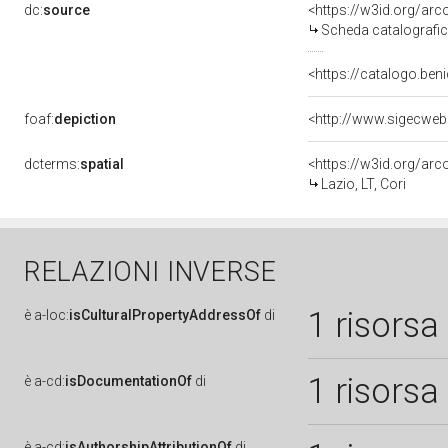
dc:
source
<https://w3id.org/a
Scheda catalografi
<https://catalogo.beni
foaf:
depiction
dcterms:
spatial
<https://w3id.org/a
Lazio, LT, Cori
RELAZIONI INVERSE
1 risorsa
è
a-loc:
isCulturalPropertyAddressOf
di
1 risorsa
è
a-cd:
isDocumentationOf
di
è
a-cd:
isAuthorshipAttributionOf
di