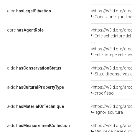
a-cd:
hasLegalSituation
Condizione giuridica
core:
hasAgentRole
<https://w3id.org/ar
Ente schedatore del 
<https://w3id.org/ar
Ente competente per tutela del b
a-dd:
hasConservationStatus
<https://w3id.org/ar
Stato di conservazi
a-dd:
hasCulturalPropertyType
<https://w3id.org/a
crocifisso
a-dd:
hasMaterialOrTechnique
<https://w3id.org/arc
legno/ scultura
a-dd:
hasMeasurementCollection
<https://w3id.org/ar
Misure del bene cul