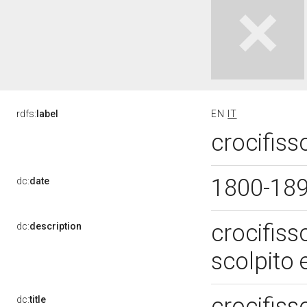
rdfs:
label
EN
IT
crocifiss
1800-18
dc:
date
crocifiss
dc:
description
scolpito
crocifis
dc:
title