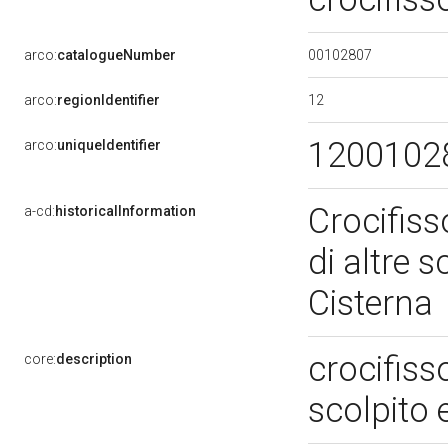
00102807
arco:
catalogueNumber
12
arco:
regionIdentifier
1200102
arco:
uniqueIdentifier
Crocifiss
a-cd:
historicalInformation
di altre s
Cisterna
crocifiss
core:
description
scolpito